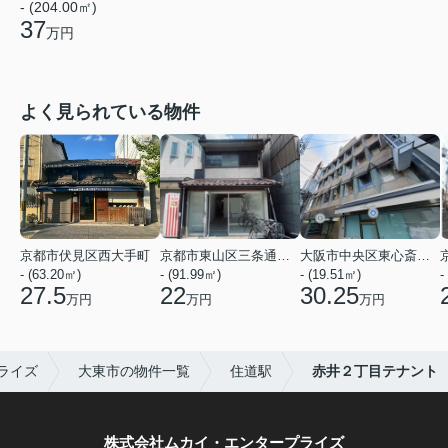
- (204.00㎡)
37
万円
よく見られている物件
京都市伏見区西大手町
京都市東山区三条通北裏白川筋西入２丁目東姉小路町
大阪市中央区東心斎橋２丁目
- (63.20㎡)
- (91.99㎡)
- (19.51㎡)
-
27.5
22
30.25
万円
万円
万円
ライズ
大東市の物件一覧
住道駅
赤井２丁目テナント
株式会社ムカイ・エンタープライズ