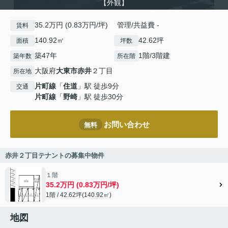
【外観】
35.2万円 (0.83万円/坪) 管理/共益費 -
賃料
140.92㎡
42.62坪
面積
坪数
築47年
1階/3階建
築年数
所在階
大阪府
大東市
赤井
２丁目
所在地
片町線
「
住道
」駅 徒歩9分
交通
片町線
「
野崎
」駅 徒歩30分
お問い合わせ
無料
赤井２丁目テナントの募集中物件
１階
35.2万円 (0.83万円/坪)
1階 / 42.62坪(140.92㎡)
地図