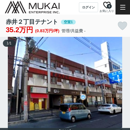
0
ログイン
お気に入り
赤井２丁目テナント
空室1
35.2万円
(0.83万円/坪)
管理/共益費 -
1
/
1