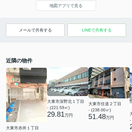
地図アプリで見る
メールで共有する
LINEで共有する
近隣の物件
大東市深野北１丁目
大東市住道２丁目
- (221.59㎡)
- (238.00㎡)
29.81
51.48
万円
万円
-
大東市赤井１丁目