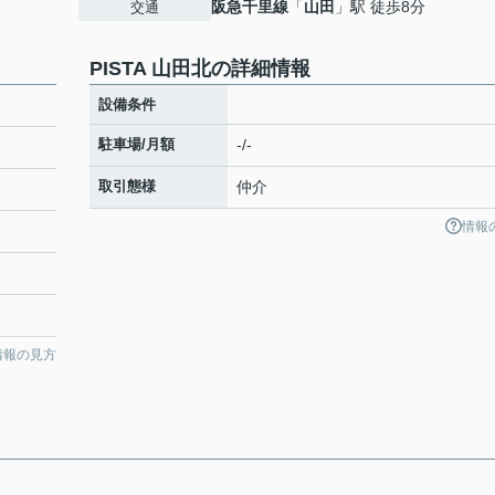
阪急千里線
「
山田
」駅 徒歩8分
交通
PISTA 山田北の詳細情報
設備条件
駐車場/月額
-/-
取引態様
仲介
情報
情報の見方