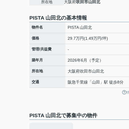
大阪府
吹田市
山田北
所在地
PISTA 山田北の基本情報
物件名
PISTA 山田北
価格
29.7万円(1.49万円/坪)
管理/共益費
-
築年月
2026年6月（予定）
所在地
大阪府
吹田市
山田北
交通
阪急千里線
「
山田
」駅 徒歩8分
PISTA 山田北で募集中の物件