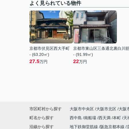
よく見られている物件
京都市伏見区西大手町
京都市東山区三条通北裏白川
- (63.20㎡)
- (91.99㎡)
27.5
22
万円
万円
市区町村から探す
大阪市中央区
大阪市北区
大阪
町名から探す
西中島
南船場
西天満
本町
天
沿線から探す
地下鉄御堂筋線
阪急京都本線