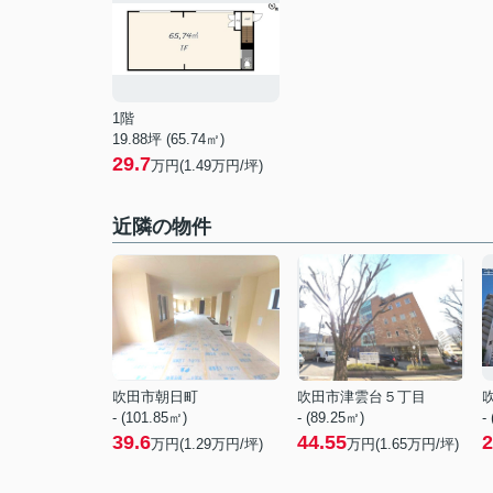
1階
19.88坪 (65.74㎡)
29.7
万円(1.49万円/坪)
近隣の物件
吹田市朝日町
吹田市津雲台５丁目
- (101.85㎡)
- (89.25㎡)
-
39.6
44.55
2
万円(
1.29
万円/坪)
万円(
1.65
万円/坪)