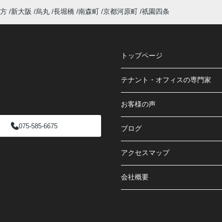
方
新大阪
烏丸
長堀橋
南森町
京都河原町
祇園四条
トップページ
テナント・オフィスの専門家
お客様の声
075-585-6675
ブログ
アクセスマップ
会社概要