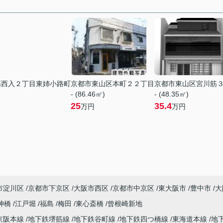
筋西入２丁目東姉小路町
京都市東山区本町２２丁目
京都市東山区宮川筋
- (86.46㎡)
- (48.35㎡)
25
35.4
万円
万円
市淀川区
京都市下京区
大阪市西区
京都市中京区
東大阪市
豊中市
大
神橋
江戸堀
福島
梅田
東心斎橋
曾根崎新地
京阪本線
地下鉄堺筋線
地下鉄谷町線
地下鉄四つ橋線
東海道本線
地