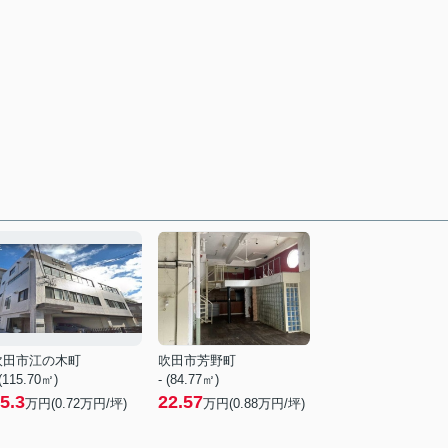
吹田市江の木町
吹田市芳野町
 (115.70㎡)
- (84.77㎡)
5.3
22.57
万円(
0.72
万円/坪)
万円(
0.88
万円/坪)