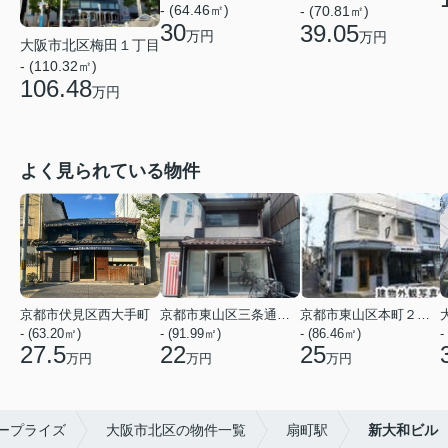
- (64.46㎡)
- (70.81㎡)
30
39.05
万円
万円
大阪市北区梅田１丁目
- (110.32㎡)
106.48
万円
よく見られている物件
京都市伏見区西大手町
京都市東山区三条通北裏白川筋西入２丁目東姉小路町
京都市東山区本町２２丁目
- (63.20㎡)
- (91.99㎡)
- (86.46㎡)
-
27.5
22
25
万円
万円
万円
ープライズ
大阪市北区の物件一覧
扇町駅
新大和ビル