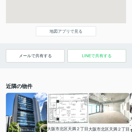
地図アプリで見る
メールで共有する
LINEで共有する
近隣の物件
-
大阪市北区天満２丁目
大阪市北区天満２丁目