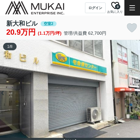
0
ログイン
お気に入り
新大和ビル
空室2
20.9万円
(1.1万円/坪)
管理/共益費 62,700円
1
/
8