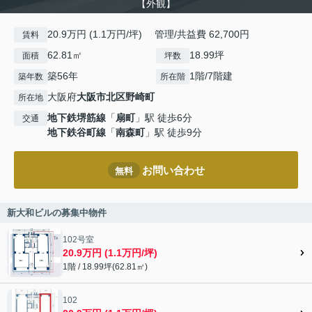
【外観】
20.9万円 (1.1万円/坪) 管理/共益費 62,700円
賃料
62.81㎡
18.99坪
面積
坪数
築56年
1階/7階建
築年数
所在階
大阪府
大阪市北区
野崎町
所在地
地下鉄堺筋線
「
扇町
」駅 徒歩6分
交通
地下鉄谷町線
「
南森町
」駅 徒歩9分
お問い合わせ
無料
新大和ビルの募集中物件
102号室
20.9万円 (1.1万円/坪)
1階 / 18.99坪(62.81㎡)
102