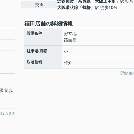
近鉄難波・奈良線
「
大阪上本町
」駅 徒歩
交通
大阪環状線
「
鶴橋
」駅 徒歩10分
福田店舗の詳細情報
設備条件
好立地
路面店
駐車場/月額
-/-
取引態様
仲介
情報
駅 徒歩
情報の見方