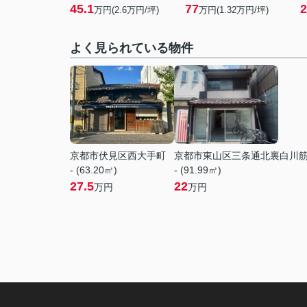
45.1
77
2
万円(
2.6
万円/坪)
万円(
1.32
万円/坪)
よく見られている物件
京都市伏見区西大手町
京都市東山区三条通北裏白川
- (63.20㎡)
- (91.99㎡)
27.5
22
万円
万円