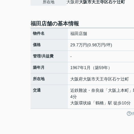
大阪府
大阪市天王寺区
石ケ辻町
所在地
福田店舗の基本情報
物件名
福田店舗
価格
29.7万円(0.98万円/坪)
管理/共益費
-
築年月
1967年1月（築59年）
所在地
大阪府
大阪市天王寺区
石ケ辻町
交通
近鉄難波・奈良線
「
大阪上本町
」
4分
大阪環状線
「
鶴橋
」駅 徒歩10分