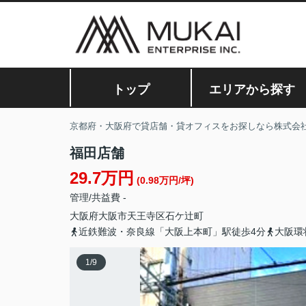
トップ
エリアから探す
京都府・大阪府で貸店舗・貸オフィスをお探しなら株式会
福田店舗
29.7万円
(0.98万円/坪)
管理/共益費 -
大阪府
大阪市天王寺区
石ケ辻町
近鉄難波・奈良線「大阪上本町」駅徒歩4分
大阪環
1
/
9