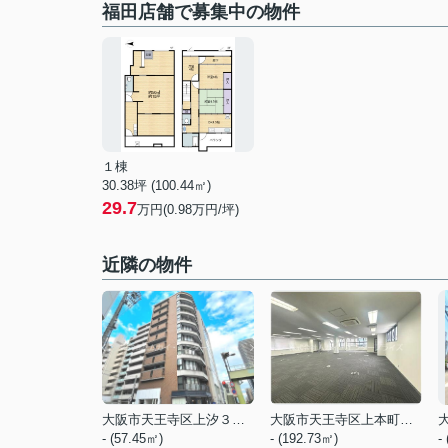
福田店舗で募集中の物件
１棟
30.38坪 (100.44㎡)
29.7
万円(0.98万円/坪)
近隣の物件
大阪市天王寺区上汐３丁目
大阪市天王寺区上本町６丁目
- (57.45㎡)
- (192.73㎡)
-