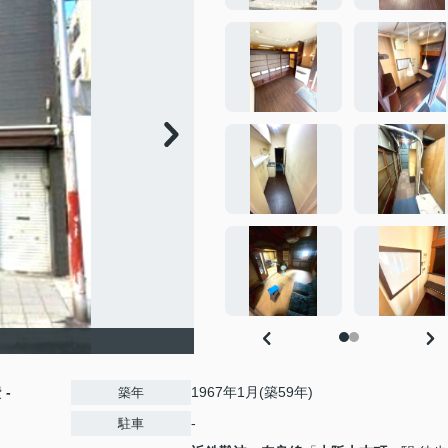
費
-
1967年1月(築59年)
築年
-
駐車