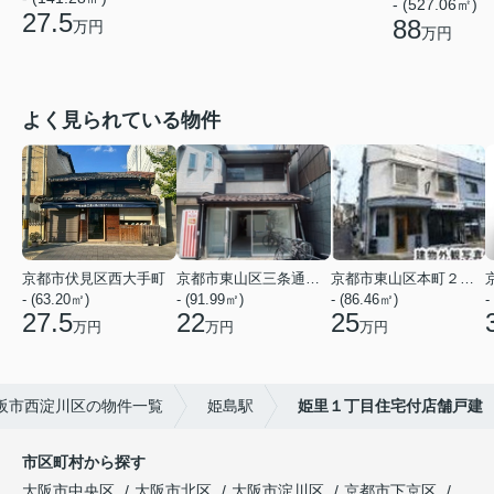
- (527.06㎡)
27.5
88
万円
万円
よく見られている物件
京都市伏見区西大手町
京都市東山区三条通北裏白川筋西入２丁目東姉小路町
京都市東山区本町２２丁目
- (63.20㎡)
- (91.99㎡)
- (86.46㎡)
-
27.5
22
25
万円
万円
万円
阪市西淀川区の物件一覧
姫島駅
姫里１丁目住宅付店舗戸建
市区町村から探す
大阪市中央区
大阪市北区
大阪市淀川区
京都市下京区