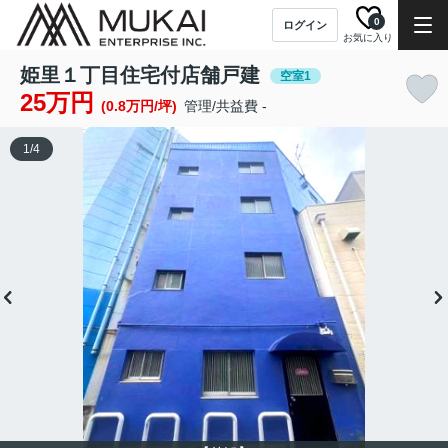
0
ログイン
お気に入り
姫里１丁目住宅付店舗戸建
空室1
25万円
(0.8万円/坪)
管理/共益費 -
1
/
4