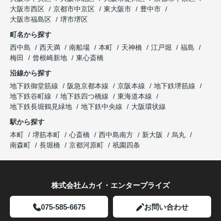
大阪市西区
京都市中京区
東大阪市
豊中市
大阪市福島区
堺市堺区
町名から探す
西中島
西天満
南船場
本町
天神橋
江戸堀
福島
梅田
曾根崎新地
東心斎橋
沿線から探す
地下鉄御堂筋線
阪急京都本線
京阪本線
地下鉄堺筋線
地下鉄谷町線
地下鉄四つ橋線
東海道本線
地下鉄長堀鶴見緑地
地下鉄中央線
大阪環状線
駅から探す
本町
堺筋本町
心斎橋
西中島南方
新大阪
烏丸
南森町
長堀橋
京都河原町
祇園四条
株式会社ムカイ・エンタープライズ
075-585-6675
お問い合わせ