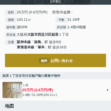
【外観】
25万円 (0.8万円/坪) 管理/共益費 -
賃料
103.11㎡
31.19坪
面積
坪数
築59年
1-4階/4階建
築年数
所在階
大阪府
大阪市西淀川区
姫里
１丁目
所在地
阪神本線
「
姫島
」駅 徒歩9分
交通
東海道本線
「
塚本
」駅 徒歩16分
お問い合わせ
無料
姫里１丁目住宅付店舗戸建の募集中物件
１棟
25万円 (0.8万円/坪)
1-4階 / 31.19坪(103.11㎡)
地図