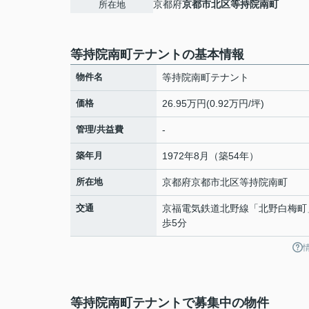
京都府
京都市北区
等持院南町
所在地
等持院南町テナントの基本情報
物件名
等持院南町テナント
価格
26.95万円(0.92万円/坪)
管理/共益費
-
築年月
1972年8月（築54年）
所在地
京都府
京都市北区
等持院南町
交通
京福電気鉄道北野線
「
北野白梅町
歩5分
等持院南町テナントで募集中の物件