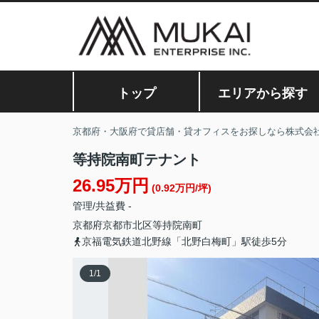
トップ
エリアから探す
京都府・大阪府で貸店舗・貸オフィスをお探しなら株式会
等持院南町テナント
26.95万円
(0.92万円/坪)
管理/共益費 -
京都府
京都市北区
等持院南町
京福電気鉄道北野線「北野白梅町」駅徒歩5分
1
/
1