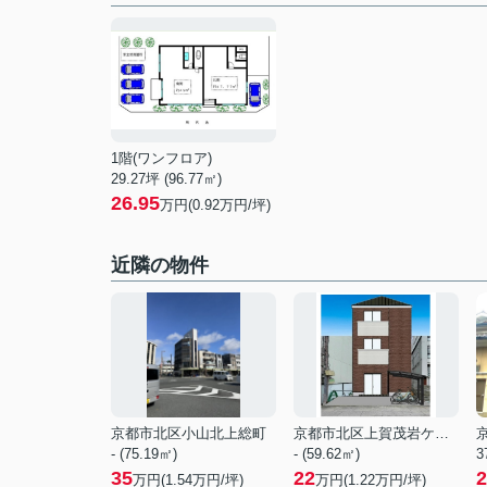
1階(ワンフロア)
29.27坪 (96.77㎡)
26.95
万円(0.92万円/坪)
近隣の物件
京都市北区小山北上総町
京都市北区上賀茂岩ケ垣内町
- (75.19㎡)
- (59.62㎡)
3
35
22
2
万円(
1.54
万円/坪)
万円(
1.22
万円/坪)