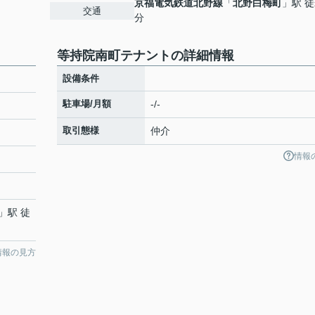
京福電気鉄道北野線
「
北野白梅町
」駅 徒
交通
分
等持院南町テナントの詳細情報
設備条件
駐車場/月額
-/-
取引態様
仲介
情報
」駅 徒
情報の見方