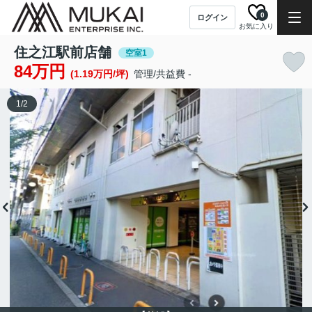
0
ログイン
お気に入り
住之江駅前店舗
空室1
84万円
(1.19万円/坪)
管理/共益費 -
1
/
2