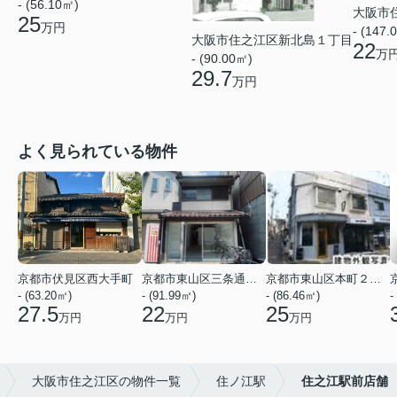
- (56.10㎡)
大阪市
25
万円
- (147.
大阪市住之江区新北島１丁目
22
万
- (90.00㎡)
29.7
万円
よく見られている物件
京都市伏見区西大手町
京都市東山区三条通北裏白川筋西入２丁目東姉小路町
京都市東山区本町２２丁目
- (63.20㎡)
- (91.99㎡)
- (86.46㎡)
-
27.5
22
25
万円
万円
万円
大阪市住之江区の物件一覧
住ノ江駅
住之江駅前店舗