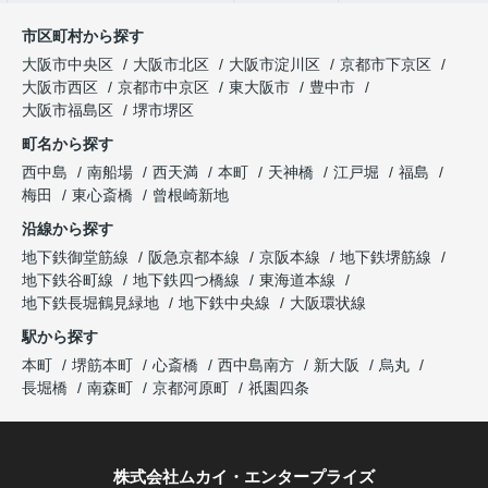
市区町村から探す
大阪市中央区
大阪市北区
大阪市淀川区
京都市下京区
大阪市西区
京都市中京区
東大阪市
豊中市
大阪市福島区
堺市堺区
町名から探す
西中島
南船場
西天満
本町
天神橋
江戸堀
福島
梅田
東心斎橋
曾根崎新地
沿線から探す
地下鉄御堂筋線
阪急京都本線
京阪本線
地下鉄堺筋線
地下鉄谷町線
地下鉄四つ橋線
東海道本線
地下鉄長堀鶴見緑地
地下鉄中央線
大阪環状線
駅から探す
本町
堺筋本町
心斎橋
西中島南方
新大阪
烏丸
長堀橋
南森町
京都河原町
祇園四条
株式会社ムカイ・エンタープライズ