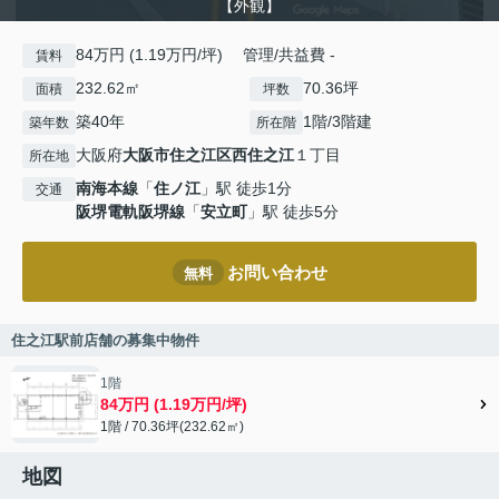
【外観】
84万円 (1.19万円/坪) 管理/共益費 -
賃料
232.62㎡
70.36坪
面積
坪数
築40年
1階/3階建
築年数
所在階
大阪府
大阪市住之江区
西住之江
１丁目
所在地
南海本線
「
住ノ江
」駅 徒歩1分
交通
阪堺電軌阪堺線
「
安立町
」駅 徒歩5分
お問い合わせ
無料
住之江駅前店舗の募集中物件
1階
84万円 (1.19万円/坪)
1階 / 70.36坪(232.62㎡)
地図