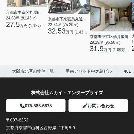
京都市中京区丸屋町
24.63坪 (81.43㎡)
京都市下京区烏丸通五条上る五条烏丸町
27.5
22.74坪 (75.20㎡)
万円 (1.12万円/坪)
32.53
万円 (1.43万円/坪)
京都市中京区橋弁慶町
1
29.19坪 (96.50㎡)
31.9
万円 (1.09万円/坪)
大阪市北区の物件一覧
甲南アセット中之島ビル
401
株式会社ムカイ・エンタープライズ
075-585-6675
お問い合わせ
〒607-8352
京都府京都市山科区西野岸ノ下町8-9