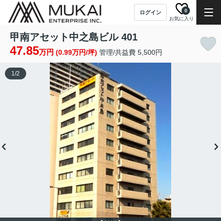
0
ログイン
お気に入り
甲南アセット中之島ビル 401
47.85
万円
(0.99万円/坪)
管理/共益費 5,500円
1
/
2