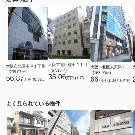
大阪市北区梅田２丁目
大阪市北区中津１丁目
大阪市北区東天満１丁目
- (67.18㎡)
- (205.07㎡)
-
- (163.00㎡)
35.06
56.87
66
万円 (
1.73
万円/坪)
万円 (
0.92
万円/坪)
万円 (
1.34
万円/坪)
よく見られている物件