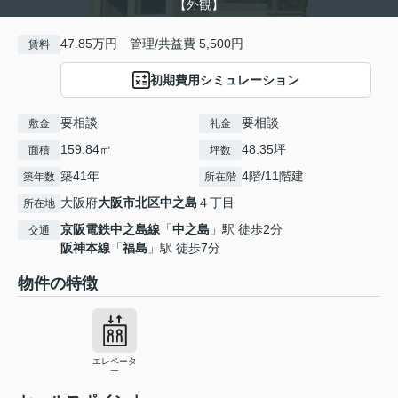
【外観】
47.85万円 管理/共益費 5,500円
賃料
初期費用シミュレーション
要相談
要相談
敷金
礼金
159.84㎡
48.35坪
面積
坪数
築41年
4階/11階建
築年数
所在階
大阪府
大阪市北区
中之島
４丁目
所在地
京阪電鉄中之島線
「
中之島
」駅 徒歩2分
交通
阪神本線
「
福島
」駅 徒歩7分
物件の特徴
エレベータ
ー