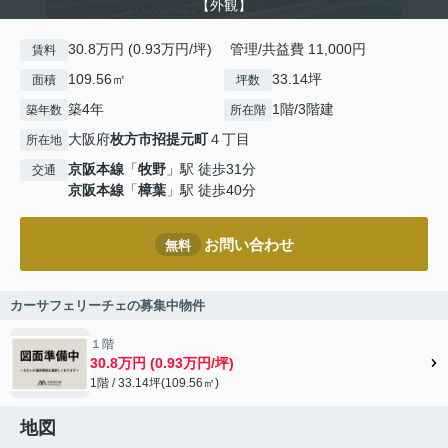
【外観】
30.8万円 (0.93万円/坪) 管理/共益費 11,000円
賃料
109.56㎡
33.14坪
面積
坪数
築4年
1階/3階建
築年数
所在階
大阪府
枚方市
招提元町
４丁目
所在地
京阪本線
「
牧野
」駅 徒歩31分
交通
京阪本線
「
樟葉
」駅 徒歩40分
お問い合わせ
無料
カーサフェリーチェの募集中物件
１階
30.8万円 (0.93万円/坪)
1階 / 33.14坪(109.56㎡)
地図