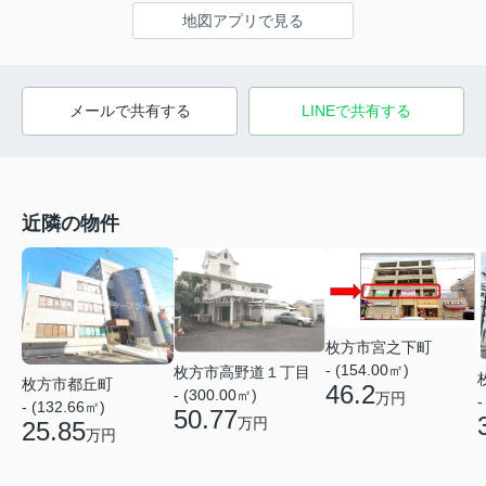
地図アプリで見る
メールで共有する
LINEで共有する
近隣の物件
枚方市宮之下町
- (154.00㎡)
枚方市高野道１丁目
枚方市都丘町
46.2
- (300.00㎡)
万円
-
- (132.66㎡)
50.77
万円
25.85
万円