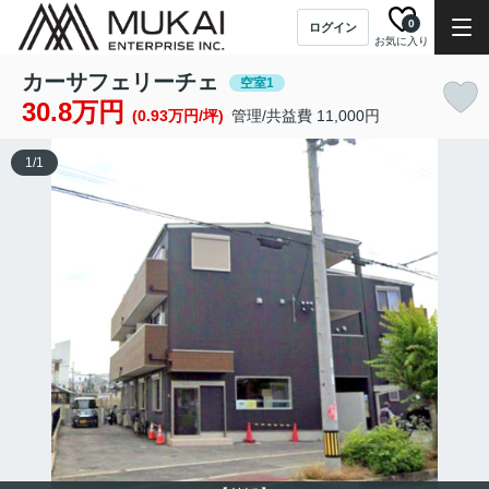
0
ログイン
お気に入り
カーサフェリーチェ
空室1
30.8万円
(0.93万円/坪)
管理/共益費 11,000円
1
/
1