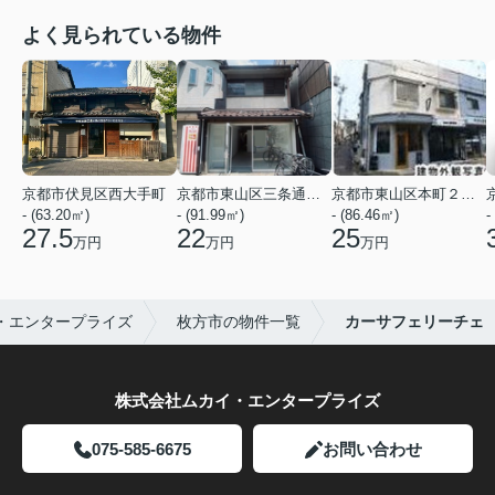
よく見られている物件
京都市伏見区西大手町
京都市東山区三条通北裏白川筋西入２丁目東姉小路町
京都市東山区本町２２丁目
- (63.20㎡)
- (91.99㎡)
- (86.46㎡)
-
27.5
22
25
万円
万円
万円
・エンタープライズ
枚方市の物件一覧
カーサフェリーチェ
株式会社ムカイ・エンタープライズ
075-585-6675
お問い合わせ