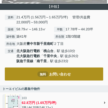
【外観】
21.4万円 (1.56万円～1.65万円/坪) 管理/共益費
賃料
22,000円～59,000円
58.79㎡～146.13㎡
17.78坪～44.20坪
面積
坪数
築41年
1階/3階建
築年数
所在階
大阪府
豊中市
新千里南町
２丁目
所在地
北大阪急行電鉄
「
桃山台
」駅 徒歩10分
交通
北大阪急行電鉄
「
千里中央
」駅 徒歩26分
阪急千里線
「
南千里
」駅 徒歩23分
お問い合わせ
無料
トーエイビルの募集中物件
103
62.8万円 (1.65万円/坪)
1階 / 44.20坪(146.13㎡)