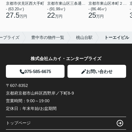
京都市伏見区西大手町
京都市東山区三条通北裏白川筋西入２丁目東姉小路町
京都市東山区本町２２丁目
- (63.20㎡)
- (91.99㎡)
- (86.46㎡)
-
27.5
22
25
万円
万円
万円
ープライズ
豊中市の物件一覧
桃山台駅
トーエイビル
株式会社ムカイ・エンタープライズ
075-585-6675
お問い合わせ
〒607-8352
京都府京都市山科区西野岸ノ下町8-9
営業時間：
9:00～19:00
定休日：
年末年始/お盆期間
トップページ