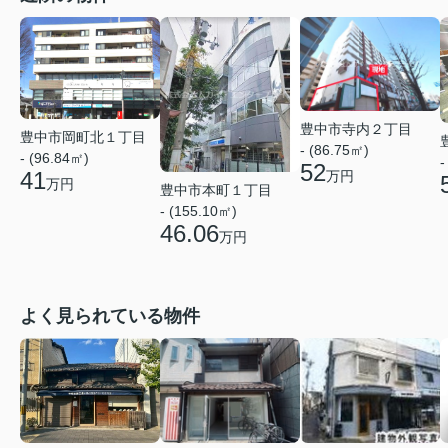
豊中市寺内２丁目
豊中市岡町北１丁目
- (86.75㎡)
- (96.84㎡)
-
52
41
万円
万円
豊中市本町１丁目
- (155.10㎡)
46.06
万円
よく見られている物件