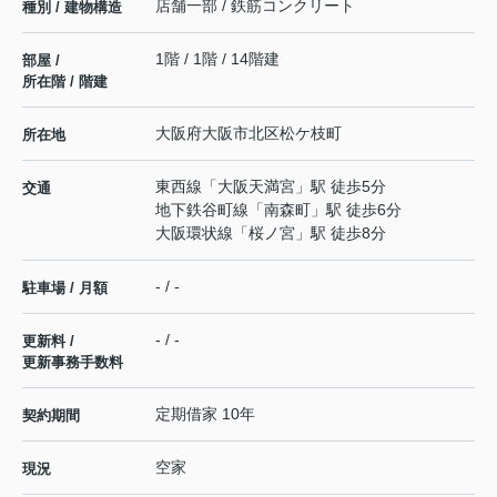
店舗一部 / 鉄筋コンクリート
種別 / 建物構造
1階 / 1階 / 14階建
部屋 /
所在階 / 階建
大阪府
大阪市北区
松ケ枝町
所在地
東西線
「
大阪天満宮
」駅 徒歩5分
交通
地下鉄谷町線
「
南森町
」駅 徒歩6分
大阪環状線
「
桜ノ宮
」駅 徒歩8分
- / -
駐車場 / 月額
- / -
更新料 /
更新事務手数料
定期借家 10年
契約期間
空家
現況