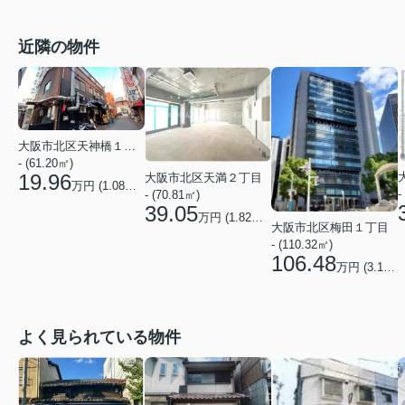
近隣の物件
大阪市北区天神橋１丁目
- (61.20㎡)
19.96
大阪市北区天満２丁目
万円 (
1.08
万円/坪)
-
- (70.81㎡)
39.05
万円 (
1.82
万円/坪)
大阪市北区梅田１丁目
- (110.32㎡)
106.48
万円 (
3.19
万
よく見られている物件