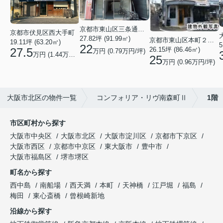
京都市東山区三条通北裏白川筋西入２丁目東姉小路町
京都市伏見区西大手町
27.82坪 (91.99㎡)
京都市東山区本町２２丁目
19.11坪 (63.20㎡)
5
22
26.15坪 (86.46㎡)
27.5
万円 (0.79万円/坪)
万円 (1.44万円/坪)
25
万円 (0.96万円/坪)
大阪市北区の物件一覧
コンフォリア・リヴ南森町Ⅱ
1階
市区町村から探す
大阪市中央区
大阪市北区
大阪市淀川区
京都市下京区
大阪市西区
京都市中京区
東大阪市
豊中市
大阪市福島区
堺市堺区
町名から探す
西中島
南船場
西天満
本町
天神橋
江戸堀
福島
梅田
東心斎橋
曾根崎新地
沿線から探す