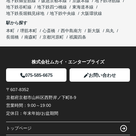
地下鉄御堂筋線
阪急京都本線
京阪本線
地下鉄堺筋線
地下鉄谷町線
地下鉄四つ橋線
東海道本線
地下鉄長堀鶴見緑地
地下鉄中央線
大阪環状線
駅から探す
本町
堺筋本町
心斎橋
西中島南方
新大阪
烏丸
長堀橋
南森町
京都河原町
祇園四条
株式会社ムカイ・エンタープライズ
075-585-6675
お問い合わせ
〒607-8352
京都府京都市山科区西野岸ノ下町8-9
営業時間：
9:00～19:00
定休日：
年末年始/お盆期間
トップページ