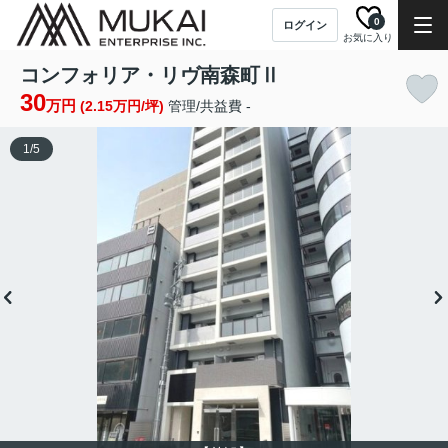
0
ログイン
お気に入り
コンフォリア・リヴ南森町Ⅱ
30
万円
(2.15万円/坪)
管理/共益費 -
1
/
5