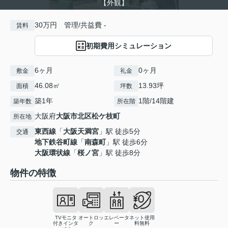
【外観】
30万円 管理/共益費 -
賃料
初期費用シミュレーション
6ヶ月
0ヶ月
敷金
礼金
46.08㎡
13.93坪
面積
坪数
築1年
1階/14階建
築年数
所在階
大阪府
大阪市北区
松ケ枝町
所在地
東西線
「
大阪天満宮
」駅 徒歩5分
交通
地下鉄谷町線
「
南森町
」駅 徒歩6分
大阪環状線
「
桜ノ宮
」駅 徒歩8分
物件の特徴
TVモニタ
オートロッ
エレベータ
ネット使用
付きインタ
ク
ー
料無料