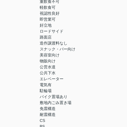
重飲食不可
軽飲食可
視認性良好
即営業可
好立地
ロードサイド
路面店
造作譲渡料なし
スナック・バー向け
美容室向け
物販向け
公営水道
公共下水
エレベーター
電気有
駐輪場
バイク置場あり
敷地内ごみ置き場
免震構造
耐震構造
CS
BS