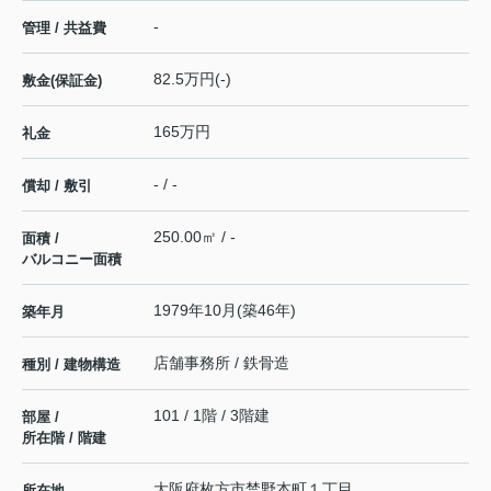
-
管理 / 共益費
82.5万円(-)
敷金(保証金)
165万円
礼金
- / -
償却 / 敷引
250.00㎡ / -
面積 /
バルコニー面積
1979年10月(築46年)
築年月
店舗事務所 / 鉄骨造
種別 / 建物構造
101 / 1階 / 3階建
部屋 /
所在階 / 階建
大阪府
枚方市
禁野本町
１丁目
所在地