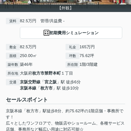
【外観】
82.5万円 管理/共益費 -
賃料
初期費用シミュレーション
82.5万円
165万円
敷金
礼金
250.00㎡
75.62坪
面積
坪数
築46年
1階/3階建
築年数
所在階
大阪府
枚方市
禁野本町
１丁目
所在地
京阪交野線
「
宮之阪
」駅 徒歩6分
交通
京阪本線
「
枚方市
」駅 徒歩10分
セールスポイント
京阪本線「枚方市」駅徒歩8分、約75.62坪の1階店舗・事務所で
す！
広々としたワンフロアで、物販店やショールーム、各種サービス
店舗、事務所など幅広い用途に対応可能☆