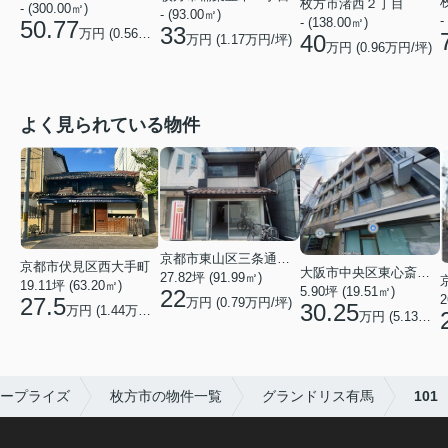
枚方市渚西２丁目
- (300.00㎡)
- (93.00㎡)
-
- (138.00㎡)
50.77
33
万円 (
0.56
万円/坪)
40
万円 (
1.17
万円/坪)
万円 (
0.96
万円/坪)
よく見られている物件
京都市東山区三条通北裏白川筋西入２丁目東姉小路町
京都市伏見区西大手町
大阪市中央区東心斎橋２丁目
27.82坪 (91.99㎡)
19.11坪 (63.20㎡)
5.90坪 (19.51㎡)
22
2
27.5
万円 (0.79万円/坪)
30.25
万円 (1.44万円/坪)
万円 (5.13万円/坪)
ープライズ
枚方市の物件一覧
グランドリス有馬
101