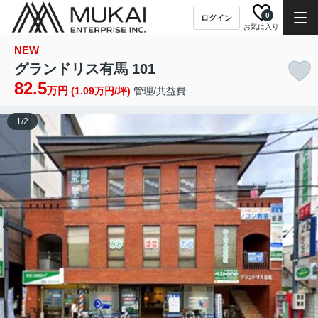
0
ログイン
お気に入り
NEW
グランドリス有馬 101
82.5
万円
(1.09万円/坪)
管理/共益費 -
1
/
2