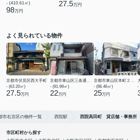
27.5
- (410.61㎡)
万円
98
万円
よく見られている物件
京都市伏見区西大手町
京都市東山区三条通北裏白川筋西入２丁目東姉小路町
京都市東山区本町２２丁目
- (63.20㎡)
- (91.99㎡)
- (86.46㎡)
-
27.5
22
25
万円
万円
万円
都市右京区の物件一覧
西院駅
西院高田町 貸店舗・事務所
市区町村から探す