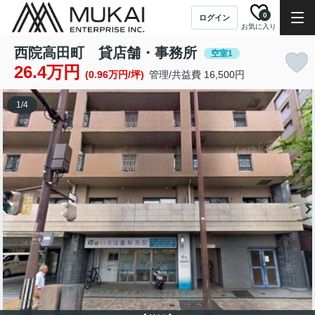
0
ログイン
お気に入り
西院高田町 貸店舗・事務所
空室1
26.4万円
(0.96万円/坪)
管理/共益費 16,500円
1
/
4