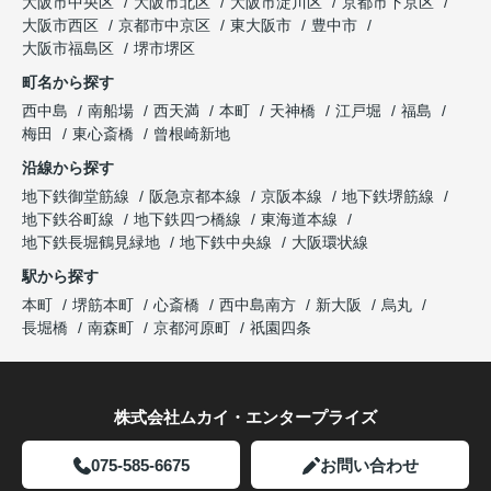
大阪市中央区
大阪市北区
大阪市淀川区
京都市下京区
大阪市西区
京都市中京区
東大阪市
豊中市
大阪市福島区
堺市堺区
町名から探す
西中島
南船場
西天満
本町
天神橋
江戸堀
福島
梅田
東心斎橋
曾根崎新地
沿線から探す
地下鉄御堂筋線
阪急京都本線
京阪本線
地下鉄堺筋線
地下鉄谷町線
地下鉄四つ橋線
東海道本線
地下鉄長堀鶴見緑地
地下鉄中央線
大阪環状線
駅から探す
本町
堺筋本町
心斎橋
西中島南方
新大阪
烏丸
長堀橋
南森町
京都河原町
祇園四条
株式会社ムカイ・エンタープライズ
075-585-6675
お問い合わせ