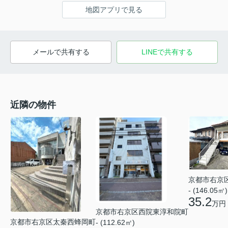
地図アプリで見る
メールで共有する
LINEで共有する
近隣の物件
京都市右京
- (146.05㎡)
35.2
万円
京都市右京区西院東淳和院町
京都市右京区太秦西蜂岡町
- (112.62㎡)