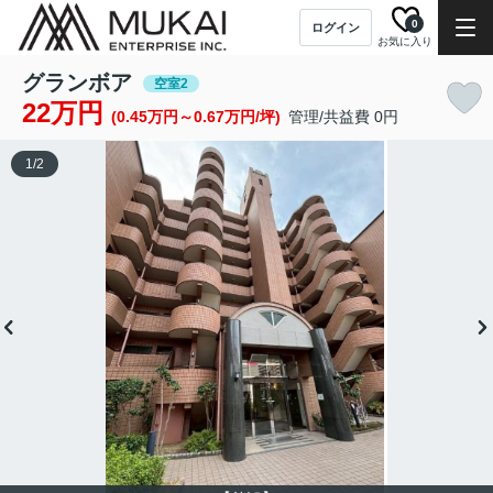
0
ログイン
お気に入り
グランボア
空室2
22万円
(0.45万円～0.67万円/坪)
管理/共益費 0円
1
/
2