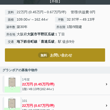
【外観】
22万円 (0.45万円～0.67万円/坪) 管理/共益費 0円
賃料
109.00㎡～162.44㎡
32.97坪～49.13坪
面積
坪数
築30年
1階/9階建
築年数
所在階
大阪府
大阪市平野区
瓜破
１丁目
所在地
地下鉄谷町線
「
喜連瓜破
」駅 徒歩9分
交通
お問い合わせ
無料
グランボアの募集中物件
1号室
22万円 (0.45万円/坪)
1階 / 49.13坪(162.44㎡)
101
22万円 (0.67万円/坪)