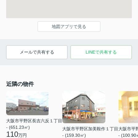
地図アプリで見る
メールで共有する
LINEで共有する
近隣の物件
大阪市平野区長吉六反１丁目
- (651.23㎡)
大阪市平野区加美鞍作１丁目
大阪市平
110
- (159.30㎡)
- (100.90
万円