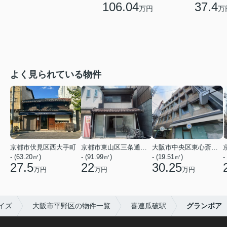
106.04
37.4
万円
万
よく見られている物件
京都市伏見区西大手町
京都市東山区三条通北裏白川筋西入２丁目東姉小路町
大阪市中央区東心斎橋２丁目
- (63.20㎡)
- (91.99㎡)
- (19.51㎡)
-
27.5
22
30.25
万円
万円
万円
イズ
大阪市平野区の物件一覧
喜連瓜破駅
グランボア