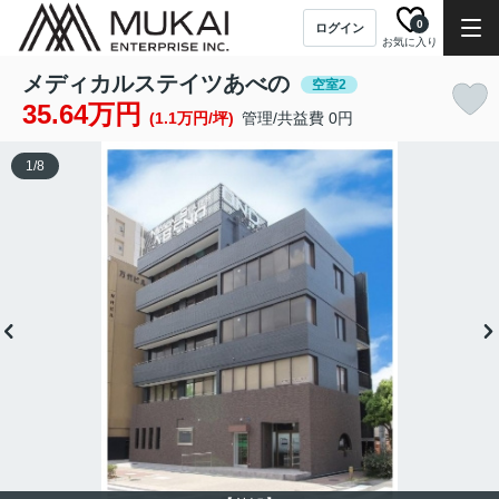
0
ログイン
お気に入り
メディカルステイツあべの
空室2
35.64万円
(1.1万円/坪)
管理/共益費 0円
1
/
8