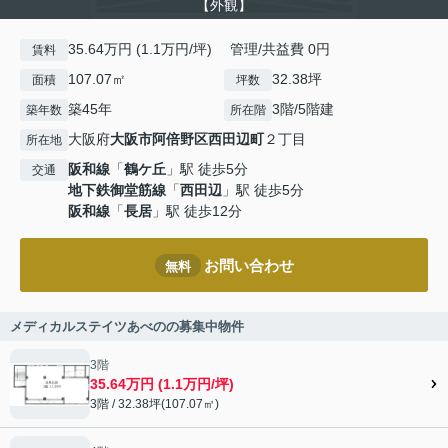
【外観】
35.64万円 (1.1万円/坪) 管理/共益費 0円
賃料
107.07㎡
32.38坪
面積
坪数
築45年
3階/5階建
築年数
所在階
大阪府
大阪市阿倍野区
西田辺町
２丁目
所在地
阪和線
「
鶴ケ丘
」駅 徒歩5分
交通
地下鉄御堂筋線
「
西田辺
」駅 徒歩5分
阪和線
「
長居
」駅 徒歩12分
お問い合わせ
無料
メディカルステイツあべのの募集中物件
3階
35.64万円 (1.1万円/坪)
3階 / 32.38坪(107.07㎡)