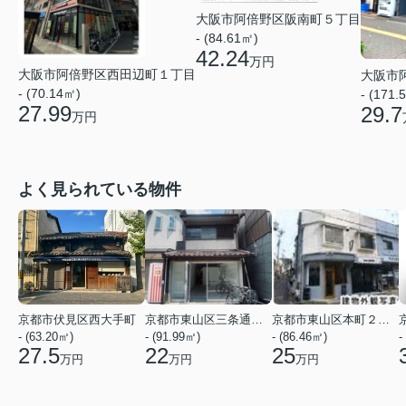
大阪市阿倍野区阪南町５丁目
- (84.61㎡)
42.24
万円
大阪市阿倍野区西田辺町１丁目
大阪市
- (70.14㎡)
- (171.
27.99
29.7
万円
よく見られている物件
京都市伏見区西大手町
京都市東山区三条通北裏白川筋西入２丁目東姉小路町
京都市東山区本町２２丁目
- (63.20㎡)
- (91.99㎡)
- (86.46㎡)
-
27.5
22
25
万円
万円
万円