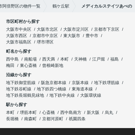
市阿倍野区の物件一覧
鶴ケ丘駅
メディカルステイツあべの
市区町村から探す
大阪市中央区
大阪市北区
大阪市淀川区
京都市下京区
大阪市西区
京都市中京区
東大阪市
豊中市
大阪市福島区
堺市堺区
町名から探す
西中島
南船場
西天満
本町
天神橋
江戸堀
福島
梅田
東心斎橋
曾根崎新地
沿線から探す
地下鉄御堂筋線
阪急京都本線
京阪本線
地下鉄堺筋線
地下鉄谷町線
地下鉄四つ橋線
東海道本線
地下鉄長堀鶴見緑地
地下鉄中央線
大阪環状線
駅から探す
本町
堺筋本町
心斎橋
西中島南方
新大阪
烏丸
長堀橋
南森町
京都河原町
祇園四条