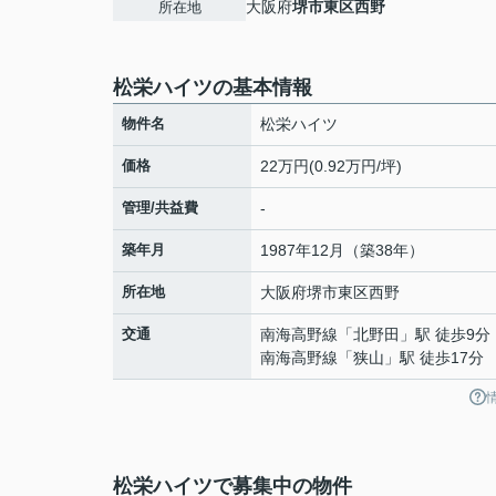
大阪府
堺市東区
西野
所在地
松栄ハイツの基本情報
物件名
松栄ハイツ
価格
22万円(0.92万円/坪)
管理/共益費
-
築年月
1987年12月（築38年）
所在地
大阪府
堺市東区
西野
交通
南海高野線
「
北野田
」駅 徒歩9分
南海高野線
「
狭山
」駅 徒歩17分
松栄ハイツで募集中の物件