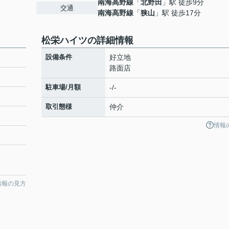
南海高野線
「
北野田
」駅 徒歩9分
交通
南海高野線
「
狭山
」駅 徒歩17分
松栄ハイツの詳細情報
設備条件
好立地
路面店
駐車場/月額
-/-
取引態様
仲介
情報
情報の見方