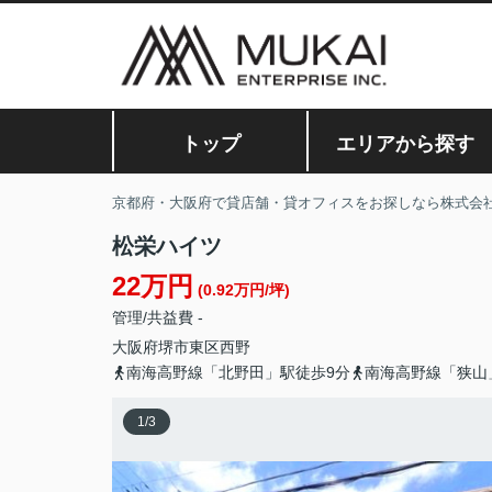
トップ
エリアから探す
京都府・大阪府で貸店舗・貸オフィスをお探しなら株式会
松栄ハイツ
22万円
(0.92万円/坪)
管理/共益費 -
大阪府
堺市東区
西野
南海高野線「北野田」駅徒歩9分
南海高野線「狭山
1
/
3