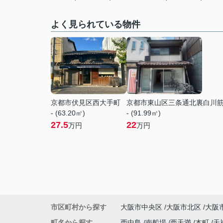
よく見られている物件
京都市伏見区西大手町
京都市東山区三条通北裏白川
- (63.20㎡)
- (91.99㎡)
27.5
22
万円
万円
市区町村から探す
大阪市中央区
大阪市北区
大阪
町名から探す
西中島
南船場
西天満
本町
天