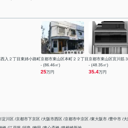
筋西入２丁目東姉小路町
京都市東山区本町２２丁目
京都市東山区宮川筋
- (86.46㎡)
- (48.35㎡)
25
35.4
万円
万円
市淀川区
京都市下京区
大阪市西区
京都市中京区
東大阪市
豊中市
大
神橋
江戸堀
福島
梅田
東心斎橋
曾根崎新地