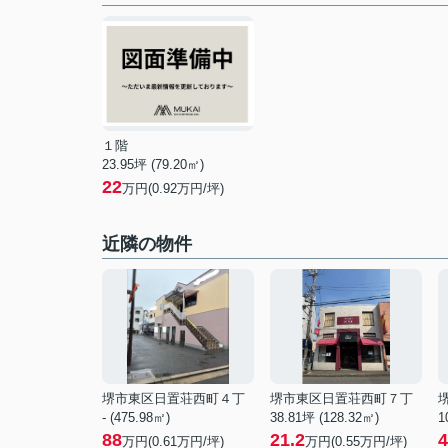
１階
23.95坪 (79.20㎡)
22
万円(0.92万円/坪)
近隣の物件
堺市東区日置荘西町４丁
堺市東区日置荘西町７丁
- (475.98㎡)
38.81坪 (128.32㎡)
1
88
21.2
4
万円(
0.61
万円/坪)
万円(
0.55
万円/坪)