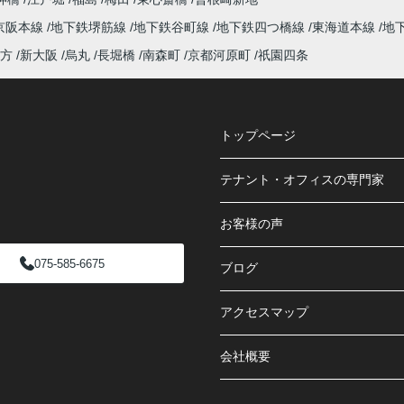
京阪本線
地下鉄堺筋線
地下鉄谷町線
地下鉄四つ橋線
東海道本線
地
方
新大阪
烏丸
長堀橋
南森町
京都河原町
祇園四条
トップページ
テナント・オフィスの専門家
お客様の声
075-585-6675
ブログ
アクセスマップ
会社概要