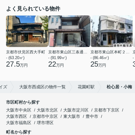
よく見られている物件
京都市伏見区西大手町
京都市東山区三条通北裏白川筋西入２丁目東姉小路町
京都市東山区本町２２丁目
- (63.20㎡)
- (91.99㎡)
- (86.46㎡)
-
27.5
22
25
万円
万円
万円
イズ
大阪市西成区の物件一覧
花園町駅
松心居・小梅
市区町村から探す
大阪市中央区
大阪市北区
大阪市淀川区
京都市下京区
大阪市西区
京都市中京区
東大阪市
豊中市
大阪市福島区
堺市堺区
町名から探す