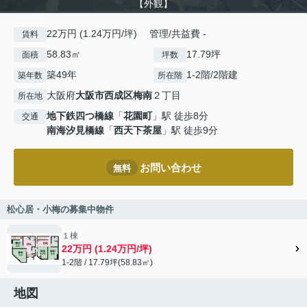
【外観】
22万円 (1.24万円/坪) 管理/共益費 -
賃料
58.83㎡
17.79坪
面積
坪数
築49年
1-2階/2階建
築年数
所在階
大阪府
大阪市西成区
梅南
２丁目
所在地
地下鉄四つ橋線
「
花園町
」駅 徒歩8分
交通
南海汐見橋線
「
西天下茶屋
」駅 徒歩9分
お問い合わせ
無料
松心居・小梅の募集中物件
１棟
22万円 (1.24万円/坪)
1-2階 / 17.79坪(58.83㎡)
地図