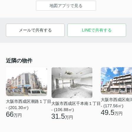
地図アプリで見る
メールで共有する
LINEで共有する
近隣の物件
大阪市西成区南
大阪市西成区潮路１丁目
大阪市西成区千本南１丁目
- (177.56㎡)
- (201.30㎡)
- (106.88㎡)
49.5
66
万円
31.5
万円
万円