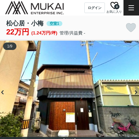
0
ログイン
お気に入り
松心居・小梅
空室1
22万円
(1.24万円/坪)
管理/共益費 -
1
/
9