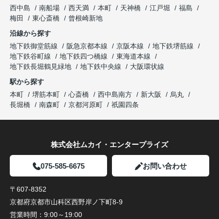
西中島
南船場
西天満
本町
天神橋
江戸堀
福島
梅田
東心斎橋
曾根崎新地
沿線から探す
地下鉄御堂筋線
阪急京都本線
京阪本線
地下鉄堺筋線
地下鉄谷町線
地下鉄四つ橋線
東海道本線
地下鉄長堀鶴見緑地
地下鉄中央線
大阪環状線
駅から探す
本町
堺筋本町
心斎橋
西中島南方
新大阪
烏丸
長堀橋
南森町
京都河原町
祇園四条
株式会社ムカイ・エンタープライズ
075-585-6675
お問い合わせ
〒607-8352
京都府京都市山科区西野岸ノ下町8-9
営業時間：
9:00～19:00