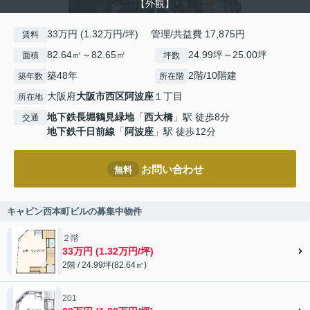
【外観】
33万円 (1.32万円/坪) 管理/共益費 17,875円
賃料
82.64㎡～82.65㎡
24.99坪～25.00坪
面積
坪数
築48年
2階/10階建
築年数
所在階
大阪府
大阪市西区
阿波座
１丁目
所在地
地下鉄長堀鶴見緑地
「
西大橋
」駅 徒歩8分
交通
地下鉄千日前線
「
阿波座
」駅 徒歩12分
お問い合わせ
無料
キャビン西本町ビルの募集中物件
２階
33万円 (1.32万円/坪)
2階 / 24.99坪(82.64㎡)
201