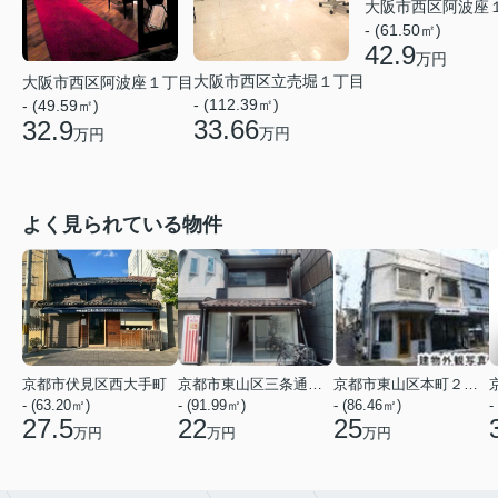
大阪市西区阿波座
- (61.50㎡)
42.9
万円
大阪市西区立売堀１丁目
大阪市西区阿波座１丁目
- (112.39㎡)
- (49.59㎡)
33.66
32.9
万円
万円
よく見られている物件
京都市伏見区西大手町
京都市東山区三条通北裏白川筋西入２丁目東姉小路町
京都市東山区本町２２丁目
- (63.20㎡)
- (91.99㎡)
- (86.46㎡)
-
27.5
22
25
万円
万円
万円