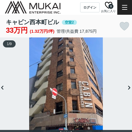
0
ログイン
お気に入り
キャビン西本町ビル
空室2
33万円
(1.32万円/坪)
管理/共益費 17,875円
1
/
9