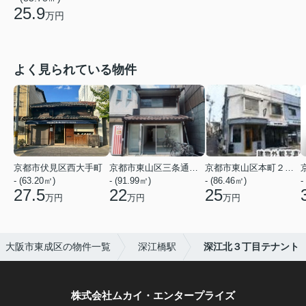
25.9
万円
よく見られている物件
京都市伏見区西大手町
京都市東山区三条通北裏白川筋西入２丁目東姉小路町
京都市東山区本町２２丁目
- (63.20㎡)
- (91.99㎡)
- (86.46㎡)
-
27.5
22
25
万円
万円
万円
大阪市東成区の物件一覧
深江橋駅
深江北３丁目テナント
株式会社ムカイ・エンタープライズ