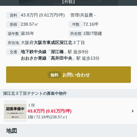
【外観】
43.8万円 (0.61万円/坪) 管理/共益費 -
賃料
238.57㎡
72.16坪
面積
坪数
築35年
1階/7階建
築年数
所在階
大阪府
大阪市東成区
深江北
３丁目
所在地
地下鉄中央線
「
深江橋
」駅 徒歩9分
交通
おおさか東線
「
高井田中央
」駅 徒歩13分
お問い合わせ
無料
深江北３丁目テナントの募集中物件
１階
43.8万円 (0.61万円/坪)
1階 / 72.16坪(238.57㎡)
地図