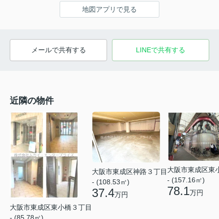
地図アプリで見る
メールで共有する
LINEで共有する
近隣の物件
大阪市東成区東
大阪市東成区神路３丁目
- (157.16㎡)
- (108.53㎡)
78.1
37.4
万円
万円
大阪市東成区東小橋３丁目
- (85.78㎡)