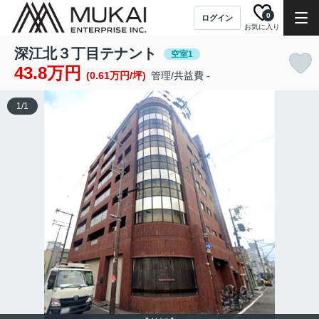
0
ログイン
お気に入り
深江北３丁目テナント
空室1
43.8万円
(0.61万円/坪)
管理/共益費 -
1
/
1