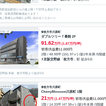
市駅直結駅前ビルの最上階！T-SITEも直結です☆
所、従業員用駐輪場あります！
他ご業種もお気軽にお問い合わせください☆
店舗一部
枚方市
川原町
ダブルツリー７番館 2F
91.62
万円 (1.87万円/坪)
管理/共益費11,000円
2階 / 48.99坪 (161.97㎡) /築1年未満 /5階建
京阪交野線
「
枚方市
」駅 徒歩5分
交野線,本線 枚方市駅より徒歩5分
店舗事務所
枚方市
川原町
CherryBlossom川原町 1階
21
万円 (1.47万円/坪)
管理/共益費11,000
1階 / 14.33坪 (47.38㎡) /築1年未満 /3階建