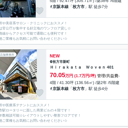
5階 / 92.47坪 (305.71㎡) /築38年 /6階建
京阪本線
「
枚方市
」駅 徒歩7分
所や美容系サロン・クリニックにおススメ！
は官公庁が集中する好立地のワンフロア貸し☆
路線からアクセス可能で通勤にも便利です！
他ご業種もお気軽にお問い合わせください☆
店舗事務所
NEW
枚方市
新町
Ｈｉｒａｋａｔａ Ｗｏｖｅｎ 401
70.05
万円 (1.7万円/坪)
管理/共益費-
4階 / 41.30坪 (136.56㎡) /築2年 /5階建
京阪本線
「
枚方市
」駅 徒歩4分
所や医療系テナントにおススメ！
市駅ロータリーに面した商業ビルの４階です！
年数相談可能☆レイアウトしやすい整形フロアです！
他ご業種もお気軽にお問い合わせください☆