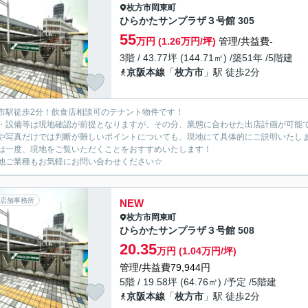
枚方市
岡東町
ひらかたサンプラザ３号館 305
55
万円 (1.26万円/坪)
管理/共益費-
3階 / 43.77坪 (144.71㎡) /築51年 /5階建
京阪本線
「
枚方市
」駅 徒歩2分
市駅徒歩2分！飲食店相談可のテナント物件です！
・設備等は現地確認が前提となりますが、その分、業態に合わせた出店計画が可能
や写真だけでは判断が難しいポイントについても、現地にて具体的にご説明いたし
は一度、現地をご覧いただくことをおすすめいたします！
他ご業種もお気軽にお問い合わせください☆
店舗事務所
NEW
枚方市
岡東町
ひらかたサンプラザ３号館 508
20.35
万円 (1.04万円/坪)
管理/共益費79,944円
5階 / 19.58坪 (64.76㎡) /予定 /5階建
京阪本線
「
枚方市
」駅 徒歩2分