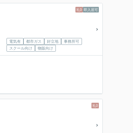
礼0
即入居可
電気有
都市ガス
好立地
事務所可
スクール向け
物販向け
礼0