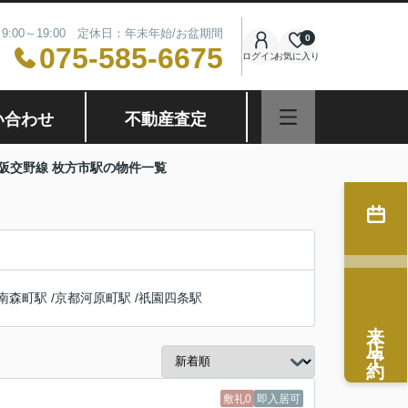
9:00～19:00 定休日：年末年始/お盆期間
0
075-585-6675
ログイン
お気に入り
い合わせ
不動産査定
阪交野線 枚方市駅の物件一覧
南森町駅
/
京都河原町駅
/
祇園四条駅
来店予約
敷礼0
即入居可