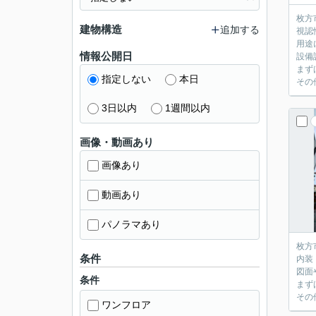
枚方
建物構造
追加する
視認
用途
情報公開日
設備
まず
指定しない
本日
その
3日以内
1週間以内
画像・動画あり
画像あり
動画あり
パノラマあり
枚方
条件
内装
図面
条件
まず
その
ワンフロア