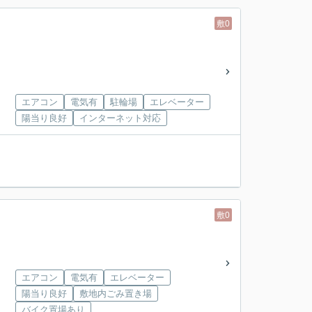
敷0
エアコン
電気有
駐輪場
エレベーター
陽当り良好
インターネット対応
敷0
エアコン
電気有
エレベーター
陽当り良好
敷地内ごみ置き場
バイク置場あり