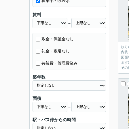
募集中のみ表示
賃料
～
敷金・保証金なし
枚方
礼金・敷引なし
内装
図面
まず
共益費・管理費込み
その
築年数
面積
～
駅・バス停からの時間