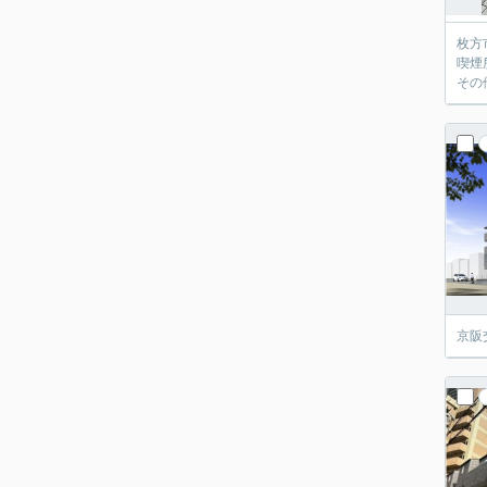
枚方
喫煙
その
京阪