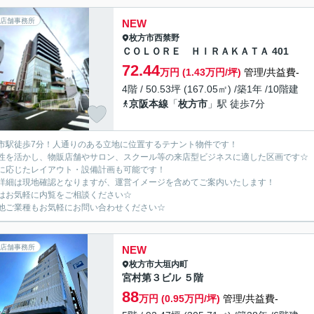
店舗事務所
NEW
枚方市
西禁野
ＣＯＬＯＲＥ ＨＩＲＡＫＡＴＡ 401
72.44
万円 (1.43万円/坪)
管理/共益費-
4階 / 50.53坪 (167.05㎡) /築1年 /10階建
京阪本線
「
枚方市
」駅 徒歩7分
市駅徒歩7分！人通りのある立地に位置するテナント物件です！
性を活かし、物販店舗やサロン、スクール等の来店型ビジネスに適した区画です☆
に応じたレイアウト・設備計画も可能です！
詳細は現地確認となりますが、運営イメージを含めてご案内いたします！
はお気軽に内覧をご相談ください☆
他ご業種もお気軽にお問い合わせください☆
店舗事務所
NEW
枚方市
大垣内町
宮村第３ビル ５階
88
万円 (0.95万円/坪)
管理/共益費-