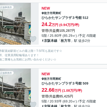
店舗事務所
NEW
枚方市
岡東町
ひらかたサンプラザ３号館 512
24.2
万円 (0.94万円/坪)
管理/共益費105,287円
5階 / 25.80坪 (85.29㎡) /予定 /5階建
京阪本線
「
枚方市
」駅 徒歩2分
市駅直結駅前ビルの最上階！T-SITEも直結です☆
所、従業員用駐輪場あります！
他ご業種もお気軽にお問い合わせください☆
店舗事務所
NEW
枚方市
岡東町
ひらかたサンプラザ３号館 509
22.66
万円 (1.08万円/坪)
管理/共益費85,425円
5階 / 20.93坪 (69.20㎡) /予定 /5階建
京阪本線
「
枚方市
」駅 徒歩2分