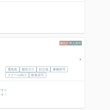
敷礼0
即入居可
電気有
都市ガス
好立地
事務所可
スクール向け
飲食店可
です☆
ます！