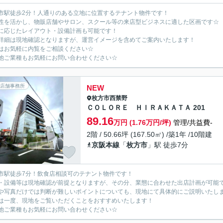
市駅徒歩2分！人通りのある立地に位置するテナント物件です！
性を活かし、物販店舗やサロン、スクール等の来店型ビジネスに適した区画です☆
に応じたレイアウト・設備計画も可能です！
詳細は現地確認となりますが、運営イメージを含めてご案内いたします！
はお気軽に内覧をご相談ください☆
他ご業種もお気軽にお問い合わせください☆
店舗事務所
NEW
枚方市
西禁野
ＣＯＬＯＲＥ ＨＩＲＡＫＡＴＡ 201
89.16
万円 (1.76万円/坪)
管理/共益費-
2階 / 50.66坪 (167.50㎡) /築1年 /10階建
京阪本線
「
枚方市
」駅 徒歩7分
市駅徒歩7分！飲食店相談可のテナント物件です！
・設備等は現地確認が前提となりますが、その分、業態に合わせた出店計画が可能
や写真だけでは判断が難しいポイントについても、現地にて具体的にご説明いたし
は一度、現地をご覧いただくことをおすすめいたします！
他ご業種もお気軽にお問い合わせください☆