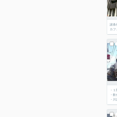
諸条
カフ
・１
・飲
・川