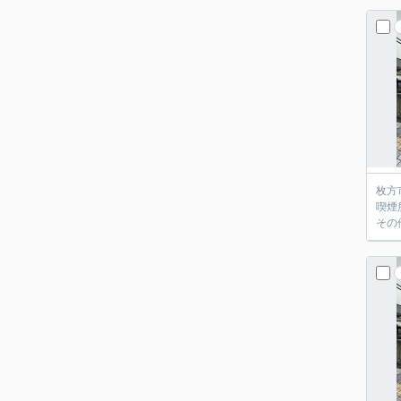
枚方
喫煙
その