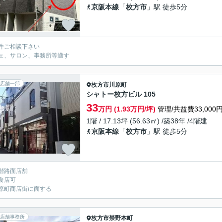
京阪本線
「
枚方市
」駅 徒歩5分
件ご相談下さい
ェ、サロン、事務所等適す
店舗一部
枚方市
川原町
シャトー枚方ビル 105
33
万円 (1.93万円/坪)
管理/共益費33,000
1階 / 17.13坪 (56.63㎡) /築38年 /4階建
京阪本線
「
枚方市
」駅 徒歩5分
階路面店舗
食店可
原町商店街に面する
店舗事務所
枚方市
禁野本町