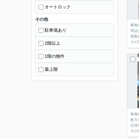
オートロック
その他
事務
駐車場あり
周辺
複数
その
2階以上
1階の物件
最上階
事務
枚方
定借
その