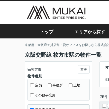
トップ
エリアから探す
京都府・大阪府で貸店舗・貸オフィスをお探しなら株式会
京阪交野線 枚方市駅の物件一覧
お
枚方市
変更
物件種別
本
店舗
事務所
土地
その他事業用
26
件