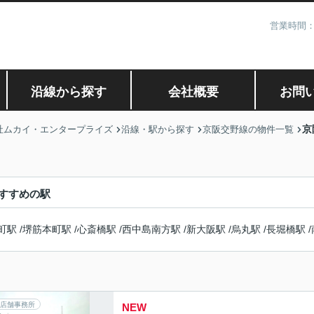
営業時間：
沿線から探す
会社概要
お問
京
社ムカイ・エンタープライズ
沿線・駅から探す
京阪交野線の物件一覧
すすめの駅
町駅
/
堺筋本町駅
/
心斎橋駅
/
西中島南方駅
/
新大阪駅
/
烏丸駅
/
長堀橋駅
/
店舗事務所
NEW