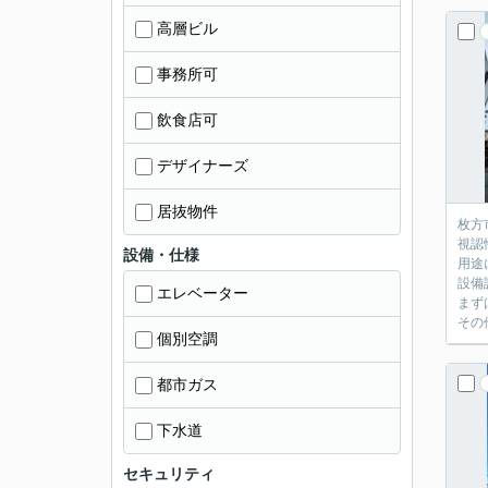
高層ビル
事務所可
飲食店可
デザイナーズ
居抜物件
枚方
視認
設備・仕様
用途
設備
エレベーター
まず
その
個別空調
都市ガス
下水道
セキュリティ