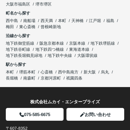
大阪市福島区
堺市堺区
町名から探す
西中島
南船場
西天満
本町
天神橋
江戸堀
福島
梅田
東心斎橋
曾根崎新地
沿線から探す
地下鉄御堂筋線
阪急京都本線
京阪本線
地下鉄堺筋線
地下鉄谷町線
地下鉄四つ橋線
東海道本線
地下鉄長堀鶴見緑地
地下鉄中央線
大阪環状線
駅から探す
本町
堺筋本町
心斎橋
西中島南方
新大阪
烏丸
長堀橋
南森町
京都河原町
祇園四条
株式会社ムカイ・エンタープライズ
075-585-6675
お問い合わせ
〒607-8352