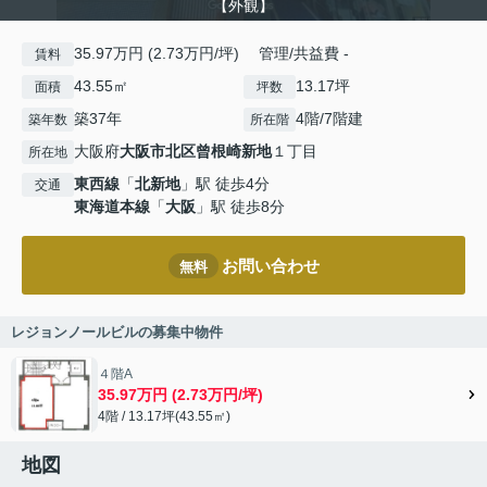
【外観】
35.97万円 (2.73万円/坪) 管理/共益費 -
賃料
43.55㎡
13.17坪
面積
坪数
築37年
4階/7階建
築年数
所在階
大阪府
大阪市北区
曾根崎新地
１丁目
所在地
東西線
「
北新地
」駅 徒歩4分
交通
東海道本線
「
大阪
」駅 徒歩8分
お問い合わせ
無料
レジョンノールビルの募集中物件
４階A
35.97万円 (2.73万円/坪)
4階 / 13.17坪(43.55㎡)
地図