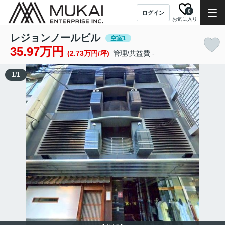
0
ログイン
お気に入り
レジョンノールビル
空室1
35.97万円
(2.73万円/坪)
管理/共益費 -
1
/
1