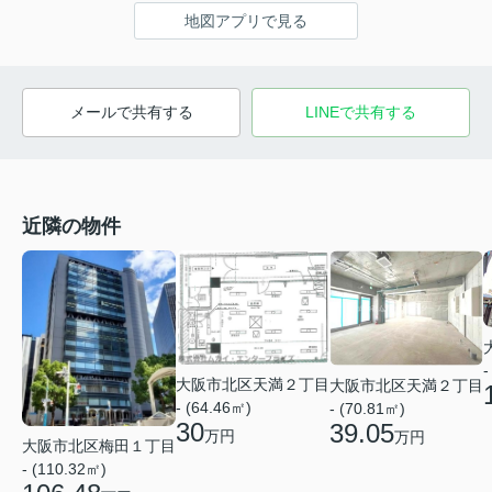
地図アプリで見る
メールで共有する
LINEで共有する
近隣の物件
-
大阪市北区天満２丁目
大阪市北区天満２丁目
- (64.46㎡)
- (70.81㎡)
30
39.05
万円
万円
大阪市北区梅田１丁目
- (110.32㎡)