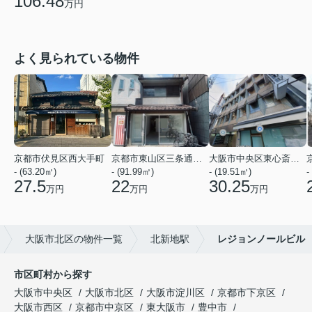
106.48
万円
よく見られている物件
京都市伏見区西大手町
京都市東山区三条通北裏白川筋西入２丁目東姉小路町
大阪市中央区東心斎橋２丁目
- (63.20㎡)
- (91.99㎡)
- (19.51㎡)
-
27.5
22
30.25
万円
万円
万円
大阪市北区の物件一覧
北新地駅
レジョンノールビル
市区町村から探す
大阪市中央区
大阪市北区
大阪市淀川区
京都市下京区
大阪市西区
京都市中京区
東大阪市
豊中市