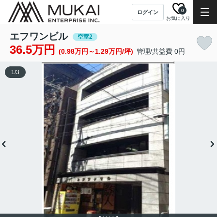
0
ログイン
お気に入り
エフワンビル
空室2
36.5万円
(0.98万円～1.29万円/坪)
管理/共益費 0円
1
/
3