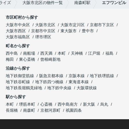
ライズ
大阪市北区の物件一覧
南森町駅
エフワンビル
市区町村から探す
大阪市中央区
大阪市北区
大阪市淀川区
京都市下京区
大阪市西区
京都市中京区
東大阪市
豊中市
大阪市福島区
堺市堺区
町名から探す
西中島
南船場
西天満
本町
天神橋
江戸堀
福島
梅田
東心斎橋
曾根崎新地
沿線から探す
地下鉄御堂筋線
阪急京都本線
京阪本線
地下鉄堺筋線
地下鉄谷町線
地下鉄四つ橋線
東海道本線
地下鉄長堀鶴見緑地
地下鉄中央線
大阪環状線
駅から探す
本町
堺筋本町
心斎橋
西中島南方
新大阪
烏丸
長堀橋
南森町
京都河原町
祇園四条