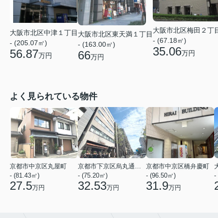
大阪市北区梅田２丁
大阪市北区中津１丁目
大阪市北区東天満１丁目
- (67.18㎡)
- (205.07㎡)
- (163.00㎡)
35.06
56.87
66
万円
万円
万円
よく見られている物件
京都市中京区丸屋町
京都市下京区烏丸通五条上る五条烏丸町
京都市中京区橋弁慶町
- (81.43㎡)
- (75.20㎡)
- (96.50㎡)
-
27.5
32.53
31.9
万円
万円
万円