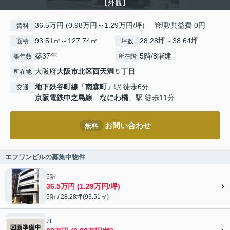
【外観】
36.5万円 (0.98万円～1.29万円/坪) 管理/共益費 0円
賃料
93.51㎡～127.74㎡
28.28坪～38.64坪
面積
坪数
築37年
5階/8階建
築年数
所在階
大阪府
大阪市北区
西天満
５丁目
所在地
地下鉄谷町線
「
南森町
」駅 徒歩6分
交通
京阪電鉄中之島線
「
なにわ橋
」駅 徒歩11分
お問い合わせ
無料
エフワンビルの募集中物件
5階
36.5万円 (1.29万円/坪)
5階 / 28.28坪(93.51㎡)
7F