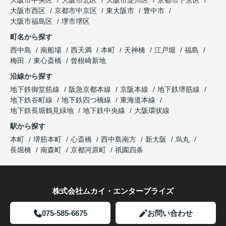
大阪市中央区
大阪市北区
大阪市淀川区
京都市下京区
大阪市西区
京都市中京区
東大阪市
豊中市
大阪市福島区
堺市堺区
町名から探す
西中島
南船場
西天満
本町
天神橋
江戸堀
福島
梅田
東心斎橋
曾根崎新地
沿線から探す
地下鉄御堂筋線
阪急京都本線
京阪本線
地下鉄堺筋線
地下鉄谷町線
地下鉄四つ橋線
東海道本線
地下鉄長堀鶴見緑地
地下鉄中央線
大阪環状線
駅から探す
本町
堺筋本町
心斎橋
西中島南方
新大阪
烏丸
長堀橋
南森町
京都河原町
祇園四条
株式会社ムカイ・エンタープライズ
075-585-6675
お問い合わせ