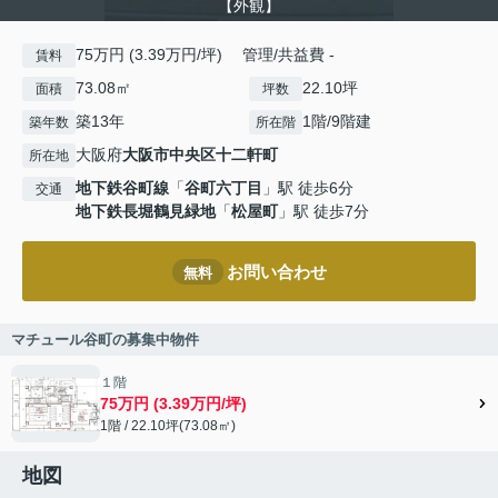
【外観】
75万円 (3.39万円/坪) 管理/共益費 -
賃料
73.08㎡
22.10坪
面積
坪数
築13年
1階/9階建
築年数
所在階
大阪府
大阪市中央区
十二軒町
所在地
地下鉄谷町線
「
谷町六丁目
」駅 徒歩6分
交通
地下鉄長堀鶴見緑地
「
松屋町
」駅 徒歩7分
お問い合わせ
無料
マチュール谷町の募集中物件
１階
75万円 (3.39万円/坪)
1階 / 22.10坪(73.08㎡)
地図