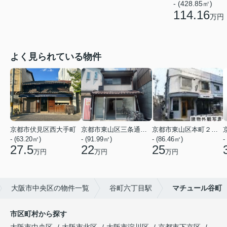
- (428.85㎡)
114.16
万円
よく見られている物件
京都市伏見区西大手町
京都市東山区三条通北裏白川筋西入２丁目東姉小路町
京都市東山区本町２２丁目
- (63.20㎡)
- (91.99㎡)
- (86.46㎡)
-
27.5
22
25
万円
万円
万円
大阪市中央区の物件一覧
谷町六丁目駅
マチュール谷町
市区町村から探す