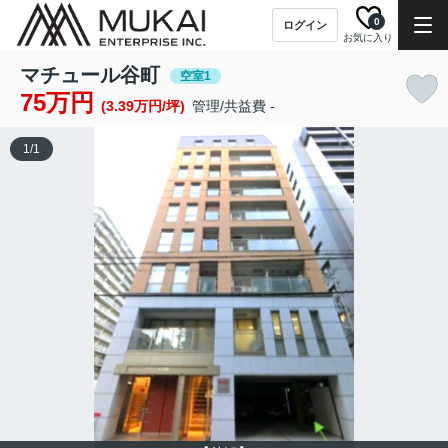
0
ログイン
お気に入り
マチュール谷町
空室1
75万円
(3.39万円/坪)
管理/共益費 -
1
/
1