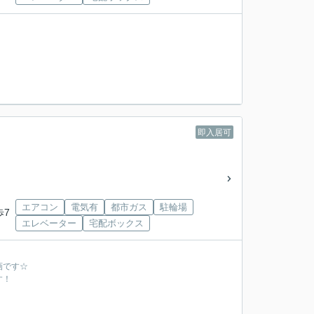
即入居可
エアコン
電気有
都市ガス
駐輪場
歩7
エレベーター
宅配ボックス
画です☆
す！