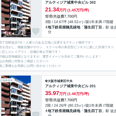
アルティジア城東中央ビル 302
21.34
万円 (1.45万円/坪)
管理/共益費7,700円
3階 / 14.67坪 (48.52㎡) /築1年未満 /7階建
地下鉄長堀鶴見緑地
「
蒲生四丁目
」駅 徒
分
四丁目駅徒歩7分！人通りのある立地に位置するテナント物件です！
性を活かし、物販店舗やサロン、スクール等の来店型ビジネスに適した区画です☆
に応じたレイアウト・設備計画も可能です！
詳細は現地確認となりますが、運営イメージを含めてご案内いたします！
はお気軽に内覧をご相談ください☆
他ご業種もお気軽にお問い合わせください☆
店舗事務所
大阪市城東区
中央
アルティジア城東中央ビル 201
35.97
万円 (1.48万円/坪)
管理/共益費7,700円
2階 / 24.26坪 (80.23㎡) /築1年未満 /7階建
地下鉄長堀鶴見緑地
「
蒲生四丁目
」駅 徒
分