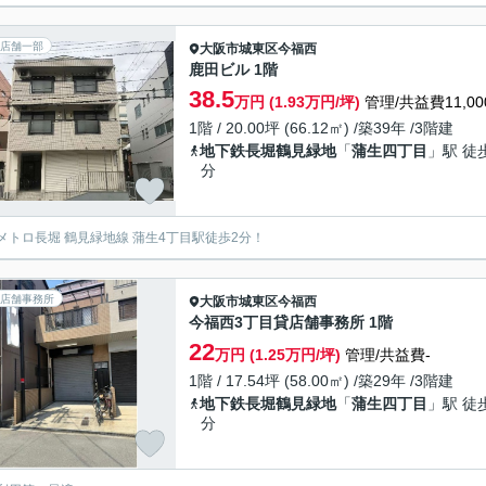
店舗一部
大阪市城東区
今福西
鹿田ビル 1階
38.5
万円 (1.93万円/坪)
管理/共益費11,00
1階 / 20.00坪 (66.12㎡) /築39年 /3階建
地下鉄長堀鶴見緑地
「
蒲生四丁目
」駅 徒
分
メトロ長堀 鶴見緑地線 蒲生4丁目駅徒歩2分！
店舗事務所
大阪市城東区
今福西
今福⻄3丁目貸店舗事務所 1階
22
万円 (1.25万円/坪)
管理/共益費-
1階 / 17.54坪 (58.00㎡) /築29年 /3階建
地下鉄長堀鶴見緑地
「
蒲生四丁目
」駅 徒
分