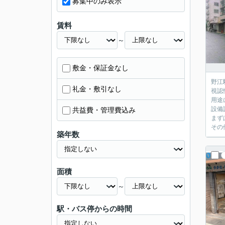
募集中のみ表示
賃料
～
敷金・保証金なし
野江
礼金・敷引なし
視認
用途
設備
共益費・管理費込み
まず
その
築年数
面積
～
駅・バス停からの時間