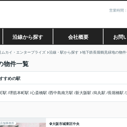
営業時間：
沿線から探す
会社概要
お問
社ムカイ・エンタープライズ
沿線・駅から探す
地下鉄長堀鶴見緑地の物件
の物件一覧
すすめの駅
町駅
/
堺筋本町駅
/
心斎橋駅
/
西中島南方駅
/
新大阪駅
/
烏丸駅
/
長堀橋駅
/
店舗事務所
大阪市城東区
中央