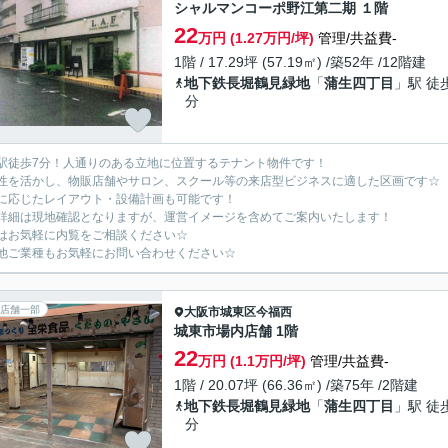
シャルマンコーポ野江第二期 １階
22
万円 (1.27万円/坪)
管理/共益費-
1階 / 17.29坪 (57.19㎡) /築52年 /12階建
地下鉄長堀鶴見緑地
「
蒲生四丁目
」駅 徒
分
駅徒歩7分！人通りのある立地に位置するテナント物件です！
性を活かし、物販店舗やサロン、スクール等の来店型ビジネスに適した区画です☆
に応じたレイアウト・設備計画も可能です！
詳細は現地確認となりますが、運営イメージを含めてご案内いたします！
はお気軽に内覧をご相談ください☆
他ご業種もお気軽にお問い合わせください☆
店舗一部
大阪市城東区
今福西
城東市場内店舗 1階
22
万円 (1.1万円/坪)
管理/共益費-
1階 / 20.07坪 (66.36㎡) /築75年 /2階建
地下鉄長堀鶴見緑地
「
蒲生四丁目
」駅 徒
分