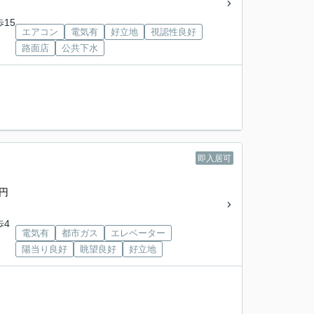
歩15
エアコン
電気有
好立地
視認性良好
路面店
公共下水
即入居可
0円
歩4
電気有
都市ガス
エレベーター
陽当り良好
眺望良好
好立地