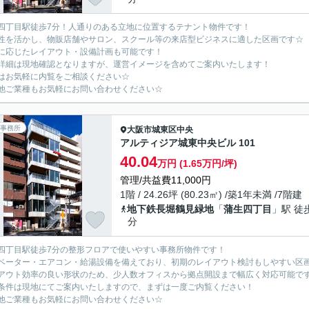
四丁目駅徒歩7分！人通りのある立地に位置するテナント物件です！
性を活かし、物販店舗やサロン、スクール等の来店型ビジネスに適した区画です☆
に応じたレイアウト・設備計画も可能です！
詳細は現地確認となりますが、運営イメージを含めてご案内いたします！
はお気軽に内覧をご相談ください☆
他ご業種もお気軽にお問い合わせください☆
事務所
大阪市城東区
中央
アルティジア城東中央ビル 101
40.04
万円 (1.65万円/坪)
管理/共益費11,000円
1階 / 24.26坪 (80.23㎡) /築1年未満 /7階建
地下鉄長堀鶴見緑地
「
蒲生四丁目
」駅 徒
分
四丁目駅徒歩7分の整形フロアで使いやすい事務所物件です！
ベーター・エアコン・給湯設備を備えており、初期のレイアウト検討もしやすい区
アウト効率の良い形状のため、少人数オフィスから拠点開設まで幅広く対応可能で
条件は現地にてご案内いたしますので、まずは一度ご内覧ください！
他ご業種もお気軽にお問い合わせください☆