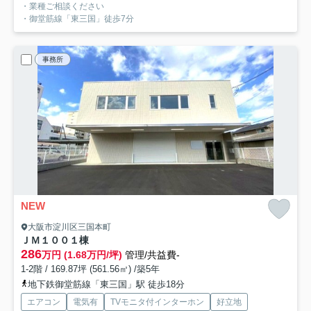
・業種ご相談ください
・御堂筋線「東三国」徒歩7分
事務所
NEW
大阪市淀川区三国本町
ＪＭ１００
１棟
286
万円 (1.68万円/坪)
管理/共益費-
1-2階 / 169.87坪 (561.56㎡) /築5年
地下鉄御堂筋線「東三国」駅 徒歩18分
エアコン
電気有
TVモニタ付インターホン
好立地