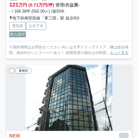
121
万円 (0.71万円/坪)
管理/共益費-
- / 169.39坪 (560.00㎡) /築55年
地下鉄御堂筋線「東三国」駅 徒歩9分
電気有
公共下水
即入居可
※契約期間はお問合せください 向いは大手ドラッグストア、隣は総合病
院、斜め向かいにスーパーあり！ 短期賃貸の場合は分割貸...
もっと見る
事務所
NEW