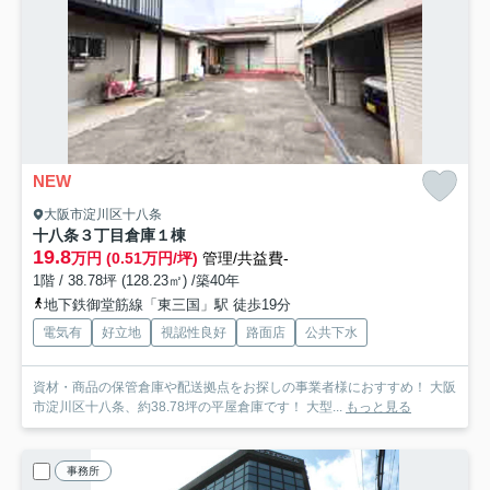
NEW
大阪市淀川区十八条
十八条３丁目倉庫
１棟
19.8
万円 (0.51万円/坪)
管理/共益費-
1階 / 38.78坪 (128.23㎡) /築40年
地下鉄御堂筋線「東三国」駅 徒歩19分
電気有
好立地
視認性良好
路面店
公共下水
資材・商品の保管倉庫や配送拠点をお探しの事業者様におすすめ！ 大阪
市淀川区十八条、約38.78坪の平屋倉庫です！ 大型...
もっと見る
事務所