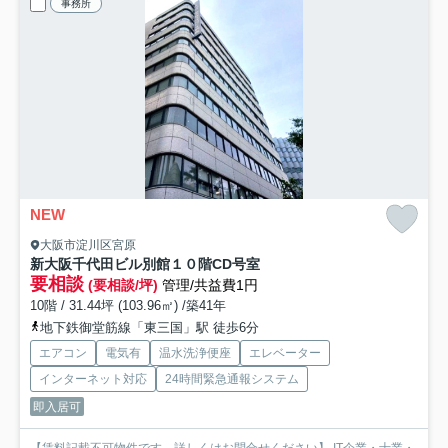
事務所
NEW
大阪市淀川区宮原
新大阪千代田ビル別館
１０階CD号室
要相談
(要相談/坪)
管理/共益費1円
10階 / 31.44坪 (103.96㎡) /築41年
地下鉄御堂筋線「東三国」駅 徒歩6分
エアコン
電気有
温水洗浄便座
エレベーター
インターネット対応
24時間緊急通報システム
即入居可
【賃料記載不可物件です。詳しくはお問合せください】 IT企業・士業・