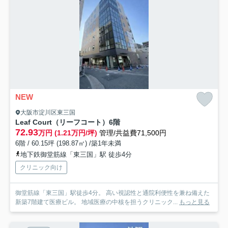
NEW
大阪市淀川区東三国
Leaf Court（リーフコート）
6階
72.93
万円 (1.21万円/坪)
管理/共益費71,500円
6階 / 60.15坪 (198.87㎡) /築1年未満
地下鉄御堂筋線「東三国」駅 徒歩4分
クリニック向け
御堂筋線「東三国」駅徒歩4分。 高い視認性と通院利便性を兼ね備えた
新築7階建て医療ビル。 地域医療の中核を担うクリニック...
もっと見る