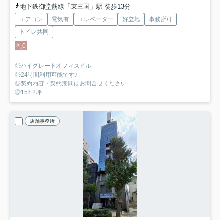
地下鉄御堂筋線「東三国」駅 徒歩13分
エアコン
電気有
エレベーター
好立地
事務所可
トイレ共同
礼0
◎ハイグレードオフィスビル
◎24時間利用可能です♪
◎契約内容・契約期間はお問合せください
◎158.2坪
店舗事務所