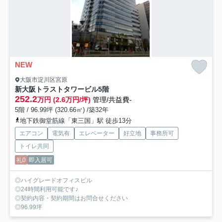
NEW
大阪市淀川区宮原
新大阪トラストタワービル
5階
252.2
万円 (2.6万円/坪)
管理/共益費-
5階 / 96.99坪 (320.66㎡) /築32年
地下鉄御堂筋線「東三国」駅 徒歩13分
エアコン
電気有
エレベーター
好立地
事務所可
トイレ共同
礼0
即入居可
◎ハイグレードオフィスビル
◎24時間利用可能です♪
◎契約内容・契約期間はお問合せください
◎96.99坪