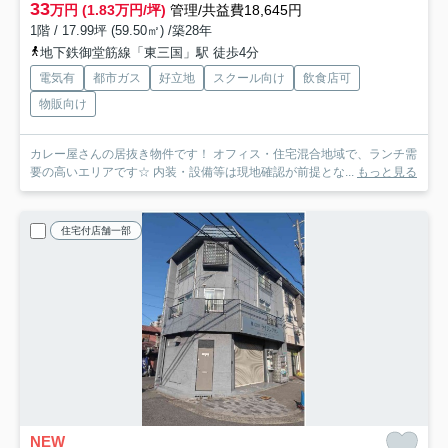
33
万円 (1.83万円/坪)
管理/共益費18,645円
1階 / 17.99坪 (59.50㎡) /築28年
地下鉄御堂筋線「東三国」駅 徒歩4分
電気有
都市ガス
好立地
スクール向け
飲食店可
物販向け
カレー屋さんの居抜き物件です！ オフィス・住宅混合地域で、ランチ需
要の高いエリアです☆ 内装・設備等は現地確認が前提とな...
もっと見る
住宅付店舗一部
NEW