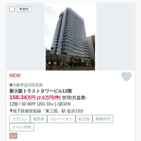
事務所
NEW
大阪市淀川区宮原
新大阪トラストタワービル
12階
158.34
万円 (2.6万円/坪)
管理/共益費-
12階 / 60.90坪 (201.33㎡) /築32年
地下鉄御堂筋線「東三国」駅 徒歩13分
エアコン
電気有
エレベーター
好立地
事務所可
トイレ共同
礼0