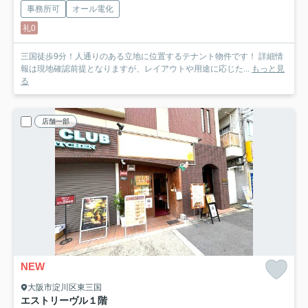
事務所可
オール電化
礼0
三国徒歩9分！人通りのある立地に位置するテナント物件です！ 詳細情
報は現地確認前提となりますが、レイアウトや用途に応じた...
もっと見
る
店舗一部
NEW
大阪市淀川区東三国
エストリーヴル
１階