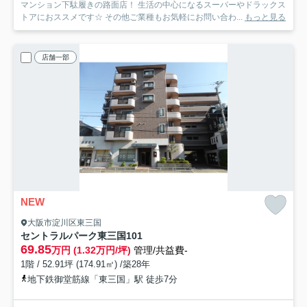
マンション下駄履きの路面店！ 生活の中心になるスーパーやドラックス
トアにおススメです☆ その他ご業種もお気軽にお問い合わ...
もっと見る
店舗一部
NEW
大阪市淀川区東三国
セントラルパーク東三国
101
69.85
万円 (1.32万円/坪)
管理/共益費-
1階 / 52.91坪 (174.91㎡) /築28年
地下鉄御堂筋線「東三国」駅 徒歩7分