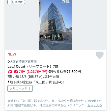
事務所
NEW
大阪市淀川区東三国
Leaf Court（リーフコート）
7階
72.93
万円 (1.21万円/坪)
管理/共益費71,500円
7階 / 60.15坪 (198.87㎡) /築1年未満
地下鉄御堂筋線「東三国」駅 徒歩4分
クリニック向け
御堂筋線「東三国」駅徒歩4分。 高い視認性と通院利便性を兼ね備えた
新築7階建て医療ビル。 地域医療の中核を担うクリニック...
もっと見る