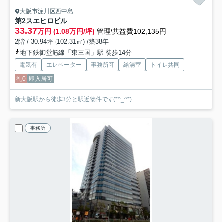
大阪市淀川区西中島
第2スエヒロビル
33.37
万円 (1.08万円/坪)
管理/共益費102,135円
2階 / 30.94坪 (102.31㎡) /築38年
地下鉄御堂筋線「東三国」駅 徒歩14分
電気有
エレベーター
事務所可
給湯室
トイレ共同
礼0
即入居可
新大阪駅から徒歩3分と駅近物件です(*^_^*)
事務所