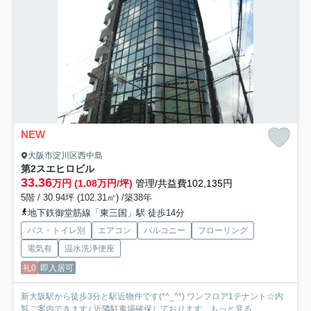
NEW
大阪市淀川区西中島
第2スエヒロビル
33.36
万円 (1.08万円/坪)
管理/共益費102,135円
5階 / 30.94坪 (102.31㎡) /築38年
地下鉄御堂筋線「東三国」駅 徒歩14分
バス・トイレ別
エアコン
バルコニー
フローリング
電気有
温水洗浄便座
礼0
即入居可
新大阪駅から徒歩3分と駅近物件です(*^_^*) ワンフロア1テナント☆内
覧ご案内できます♪ 近隣駐車場確保しております...
もっと見る