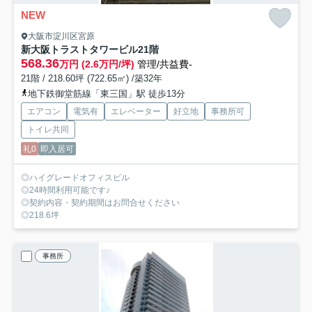
NEW
大阪市淀川区宮原
新大阪トラストタワービル
21階
568.36
万円 (2.6万円/坪)
管理/共益費-
21階 / 218.60坪 (722.65㎡) /築32年
地下鉄御堂筋線「東三国」駅 徒歩13分
エアコン
電気有
エレベーター
好立地
事務所可
トイレ共同
礼0
即入居可
◎ハイグレードオフィスビル
◎24時間利用可能です♪
◎契約内容・契約期間はお問合せください
◎218.6坪
事務所