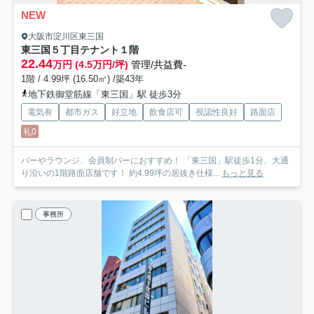
NEW
大阪市淀川区東三国
東三国５丁目テナント
１階
22.44
万円 (4.5万円/坪)
管理/共益費-
1階 / 4.99坪 (16.50㎡) /築43年
地下鉄御堂筋線「東三国」駅 徒歩3分
電気有
都市ガス
好立地
飲食店可
視認性良好
路面店
礼0
バーやラウンジ、会員制バーにおすすめ！ 「東三国」駅徒歩1分、大通
り沿いの1階路面店舗です！ 約4.99坪の居抜き仕様...
もっと見る
事務所