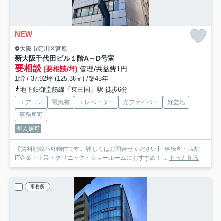
NEW
大阪市淀川区宮原
新大阪千代田ビル
１階A～D号室
要相談
(要相談/坪)
管理/共益費1円
1階 / 37.92坪 (125.38㎡) /築45年
地下鉄御堂筋線「東三国」駅 徒歩6分
エアコン
電気有
エレベーター
光ファイバー
好立地
事務所可
即入居可
【賃料記載不可物件です。詳しくはお問合せください】 事務所・店舗
IT企業・士業・クリニック・ショールームにおすすめ！ ...
もっと見る
事務所