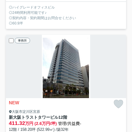
◎ハイグレードオフィスビル
◎24時間利用可能です♪
◎契約内容・契約期間はお問合せください
◎60.9坪
事務所
NEW
大阪市淀川区宮原
新大阪トラストタワービル
12階
411.32
万円 (2.6万円/坪)
管理/共益費-
12階 / 158.20坪 (522.99㎡) /築32年