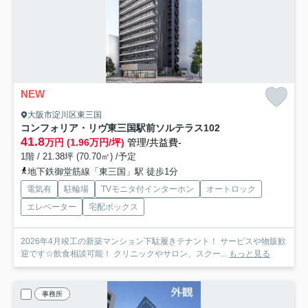
NEW
大阪市淀川区東三国
コンフォリア・リヴ東三国駅前ソルテラス
102
41.8
万円 (1.96万円/坪)
管理/共益費-
1階 / 21.38坪 (70.70㎡) /予定
地下鉄御堂筋線「東三国」駅 徒歩1分
電気有
駐輪場
TVモニタ付インターホン
オートロック
エレベーター
宅配ボックス
2026年4月竣工の新築マンション下駄履きテナント！ サービスや物販歓
迎です☆飲食相談可能！ クリニックやサロン、スクー...
もっと見る
事務所