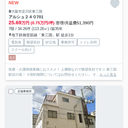
NEW
大阪市淀川区東三国
アルシュ２４０
701
25.69
万円 (0.75万円/坪)
管理/共益費51,390円
7階 / 34.26坪 (113.26㎡) /築35年
地下鉄御堂筋線「東三国」駅 徒歩1分
電気有
眺望良好
好立地
事務所可
トイレ共同
スクール向け
礼0
医療・介護関係業種におススメ！ 上層階なので眺望良好です☆ 東三国
駅目の前！ ※契約期間についてはお問合せください。 そ...
もっと見る
店舗事務所