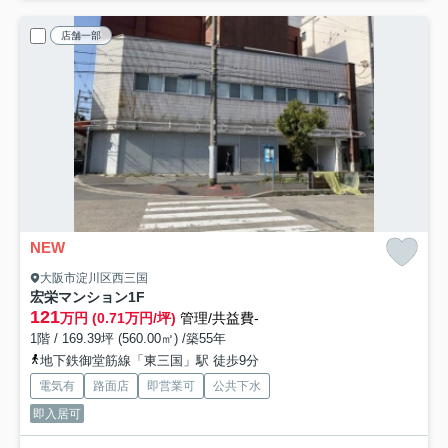
店舗一部
NEW
大阪市淀川区西三国
宏栄マンション
1F
121
万円 (0.71万円/坪)
管理/共益費-
1階 / 169.39坪 (560.00㎡) /築55年
地下鉄御堂筋線「東三国」駅 徒歩9分
電気有
路面店
即営業可
公共下水
即入居可