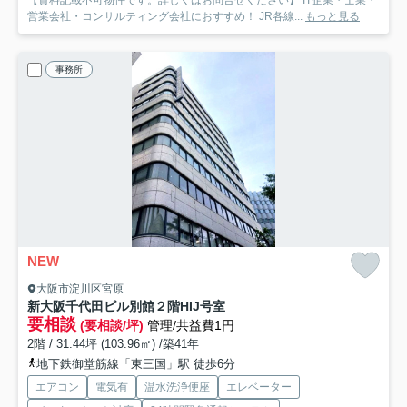
営業会社・コンサルティング会社におすすめ！ JR各線...
もっと見る
事務所
NEW
大阪市淀川区宮原
新大阪千代田ビル別館
２階HIJ号室
要相談
(要相談/坪)
管理/共益費1円
2階 / 31.44坪 (103.96㎡) /築41年
地下鉄御堂筋線「東三国」駅 徒歩6分
エアコン
電気有
温水洗浄便座
エレベーター