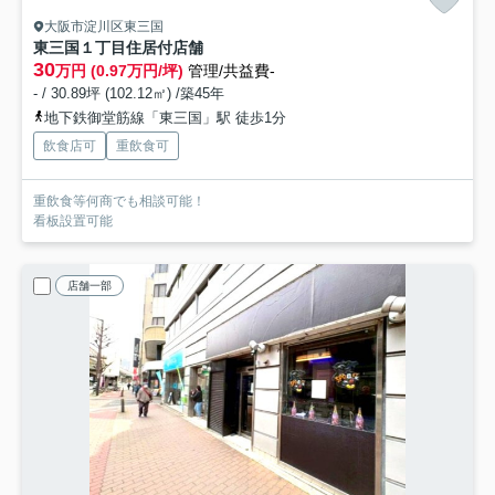
大阪市淀川区東三国
東三国１丁目住居付店舗
30
万円 (0.97万円/坪)
管理/共益費-
- / 30.89坪 (102.12㎡) /築45年
地下鉄御堂筋線「東三国」駅 徒歩1分
飲食店可
重飲食可
重飲食等何商でも相談可能！
看板設置可能
店舗一部