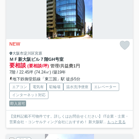
NEW
大阪市淀川区宮原
ＭＦ新大阪ビル
７階GH号室
要相談
(要相談/坪)
管理/共益費1円
7階 / 22.45坪 (74.24㎡) /築19年
地下鉄御堂筋線「東三国」駅 徒歩5分
エアコン
電気有
駐輪場
温水洗浄便座
エレベーター
インターネット対応
即入居可
【賃料記載不可物件です。詳しくはお問合せください】 IT企業・士業・
営業会社・コンサルティング会社におすすめ！ 新大阪駅...
もっと見る