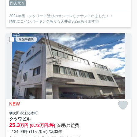
即入居可
2024年築コンクリート造りのオシャレなテナント出ました！！
隣地にコインパーキングあり☆天井高3.2ｍあります◎
店舗事務所
NEW
吹田市江の木町
クツワビル
25.3
万円 (0.72万円/坪)
管理/共益費-
- / 34.99坪 (115.70㎡) /築33年