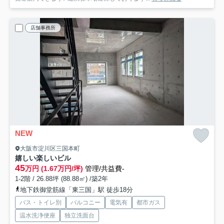
店舗事務所
NEW
大阪市淀川区三国本町
嬉しい楽しいビル
45
万円 (1.67万円/坪)
管理/共益費-
1-2階 / 26.88坪 (88.88㎡) /築2年
地下鉄御堂筋線「東三国」駅 徒歩18分
バス・トイレ別
バルコニー
電気有
都市ガス
温水洗浄便座
独立洗面台