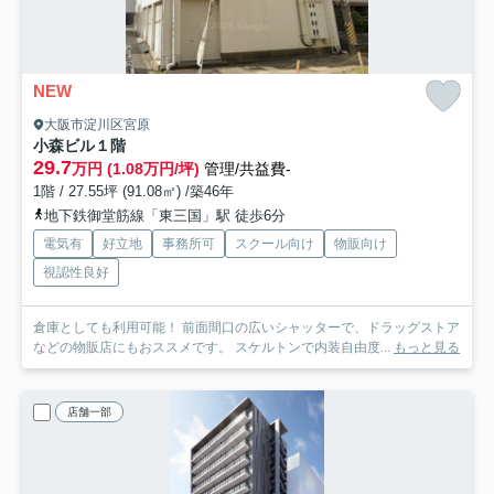
NEW
大阪市淀川区宮原
小森ビル
１階
29.7
万円 (1.08万円/坪)
管理/共益費-
1階 / 27.55坪 (91.08㎡) /築46年
地下鉄御堂筋線「東三国」駅 徒歩6分
電気有
好立地
事務所可
スクール向け
物販向け
視認性良好
倉庫としても利用可能！ 前面間口の広いシャッターで、ドラッグストア
などの物販店にもおススメです。 スケルトンで内装自由度...
もっと見る
店舗一部