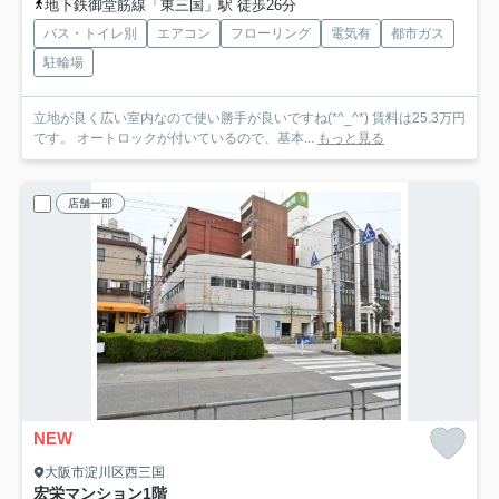
地下鉄御堂筋線「東三国」駅 徒歩26分
バス・トイレ別
エアコン
フローリング
電気有
都市ガス
駐輪場
立地が良く広い室内なので使い勝手が良いですね(*^_^*) 賃料は25.3万円
です。 オートロックが付いているので、基本...
もっと見る
店舗一部
NEW
大阪市淀川区西三国
宏栄マンション
1階