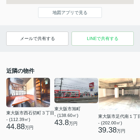
地図アプリで見る
メールで共有する
LINEで共有する
近隣の物件
東大阪市旭町
東大阪市西石切町３丁目
- (138.60㎡)
東大阪市足代南１丁
- (112.39㎡)
43.8
- (202.00㎡)
万円
44.88
万円
39.38
万円