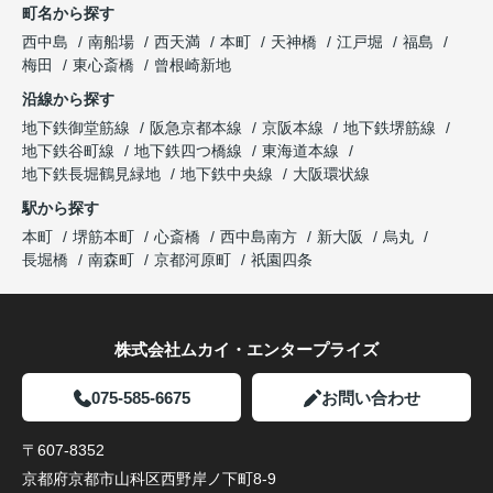
町名から探す
西中島
南船場
西天満
本町
天神橋
江戸堀
福島
梅田
東心斎橋
曾根崎新地
沿線から探す
地下鉄御堂筋線
阪急京都本線
京阪本線
地下鉄堺筋線
地下鉄谷町線
地下鉄四つ橋線
東海道本線
地下鉄長堀鶴見緑地
地下鉄中央線
大阪環状線
駅から探す
本町
堺筋本町
心斎橋
西中島南方
新大阪
烏丸
長堀橋
南森町
京都河原町
祇園四条
株式会社ムカイ・エンタープライズ
075-585-6675
お問い合わせ
〒607-8352
京都府京都市山科区西野岸ノ下町8-9