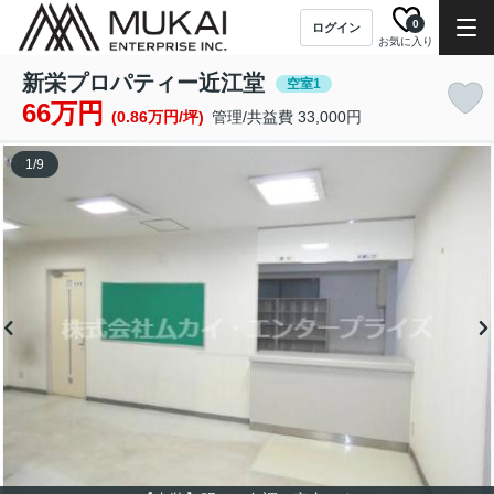
0
ログイン
お気に入り
新栄プロパティー近江堂
空室1
66万円
(0.86万円/坪)
管理/共益費 33,000円
1
/
9