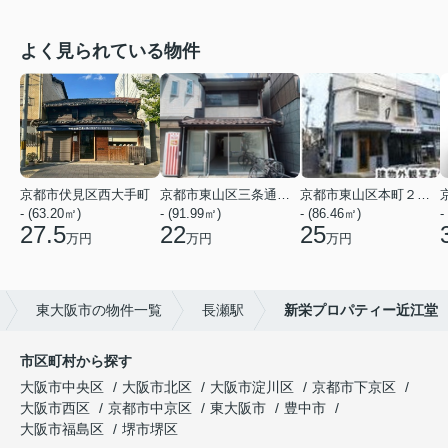
よく見られている物件
京都市伏見区西大手町
京都市東山区三条通北裏白川筋西入２丁目東姉小路町
京都市東山区本町２２丁目
- (63.20㎡)
- (91.99㎡)
- (86.46㎡)
-
27.5
22
25
万円
万円
万円
東大阪市の物件一覧
長瀬駅
新栄プロパティー近江堂
市区町村から探す
大阪市中央区
大阪市北区
大阪市淀川区
京都市下京区
大阪市西区
京都市中京区
東大阪市
豊中市
大阪市福島区
堺市堺区