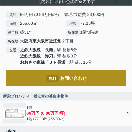
【内装】明るい色調の室内です
66万円 (0.86万円/坪) 管理/共益費 33,000円
賃料
255.00㎡
77.13坪
面積
坪数
築31年
1階/3階建
築年数
所在階
大阪府
東大阪市
近江堂
２丁目
所在地
近鉄大阪線
「
長瀬
」駅 徒歩8分
交通
近鉄大阪線
「
弥刀
」駅 徒歩9分
おおさか東線
「
ＪＲ長瀬
」駅 徒歩15分
お問い合わせ
無料
新栄プロパティー近江堂の募集中物件
1階
66万円 (0.86万円/坪)
1階 / 77.13坪(255.00㎡)