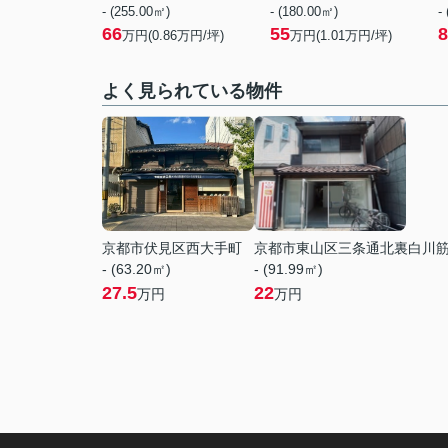
- (255.00㎡)
- (180.00㎡)
-
66
55
8
万円(
0.86
万円/坪)
万円(
1.01
万円/坪)
よく見られている物件
京都市伏見区西大手町
京都市東山区三条通北裏白川
- (63.20㎡)
- (91.99㎡)
27.5
22
万円
万円