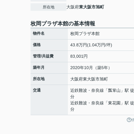
大阪府
東大阪市
旭町
所在地
枚岡プラザ本館の基本情報
物件名
枚岡プラザ本館
価格
43.8万円(1.04万円/坪)
管理/共益費
83,001円
築年月
2020年10月（築5年）
所在地
大阪府
東大阪市
旭町
交通
近鉄難波・奈良線
「
瓢箪山
」駅 徒
分
近鉄難波・奈良線
「
東花園
」駅 徒
分