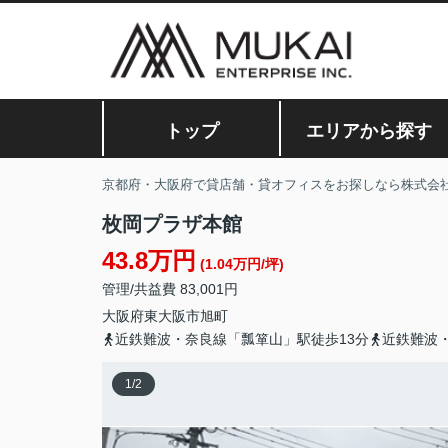
トップ
エリアから探す
京都府・大阪府で貸店舗・貸オフィスをお探しなら株式会
枚岡プラザ本館
43.8万円
(1.04万円/坪)
管理/共益費 83,001円
大阪府
東大阪市
旭町
近鉄難波・奈良線「瓢箪山」駅徒歩13分
近鉄難波
1
/
2