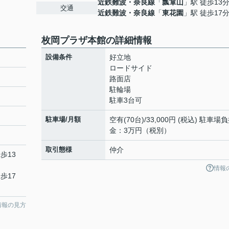
近鉄難波・奈良線
「
瓢箪山
」駅 徒歩13
交通
近鉄難波・奈良線
「
東花園
」駅 徒歩17
枚岡プラザ本館の詳細情報
設備条件
好立地
ロードサイド
路面店
駐輪場
駐車3台可
駐車場/月額
空有(70台)/33,000円 (税込) 駐車場
金：3万円（税別）
取引態様
仲介
歩13
情報
歩17
情報の見方