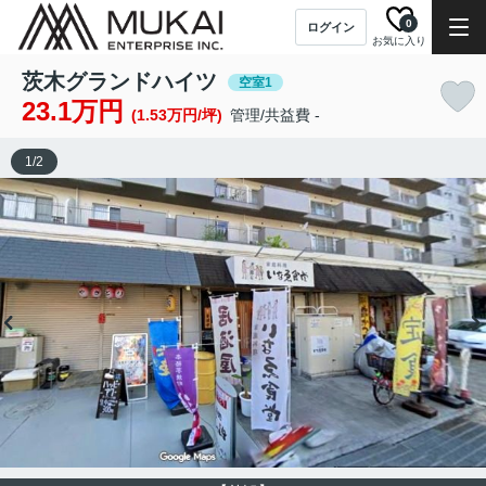
0
ログイン
お気に入り
茨木グランドハイツ
空室1
23.1万円
(1.53万円/坪)
管理/共益費 -
1
/
2