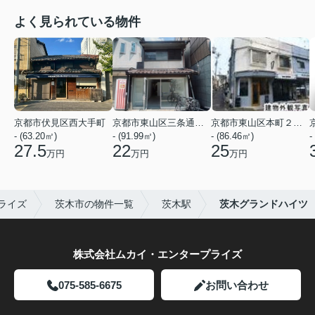
よく見られている物件
京都市伏見区西大手町
京都市東山区三条通北裏白川筋西入２丁目東姉小路町
京都市東山区本町２２丁目
- (63.20㎡)
- (91.99㎡)
- (86.46㎡)
-
27.5
22
25
万円
万円
万円
ライズ
茨木市の物件一覧
茨木駅
茨木グランドハイツ
株式会社ムカイ・エンタープライズ
075-585-6675
お問い合わせ