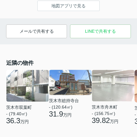
地図アプリで見る
メールで共有する
LINEで共有する
近隣の物件
茨木市総持寺台
- (120.64㎡)
茨木市舟木町
茨木市双葉町
31.9
- (156.75㎡)
- (79.40㎡)
-
万円
39.82
36.3
万円
万円