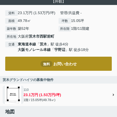
【外観】
23.1万円 (1.53万円/坪) 管理/共益費 -
賃料
49.78㎡
15.05坪
面積
坪数
築52年
1階/11階建
築年数
所在階
大阪府
茨木市
西駅前町
所在地
東海道本線
「
茨木
」駅 徒歩4分
交通
大阪モノレール本線
「
宇野辺
」駅 徒歩18分
お問い合わせ
無料
茨木グランドハイツの募集中物件
110
23.1万円 (1.53万円/坪)
1階 / 15.05坪(49.78㎡)
地図