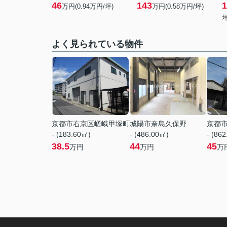
46
143
1
万円(
0.94
万円/坪)
万円(
0.58
万円/坪)
坪
よく見られている物件
京都市右京区嵯峨甲塚町
城陽市奈島久保野
京都
- (183.60㎡)
- (486.00㎡)
- (86
38.5
44
45
万円
万円
万