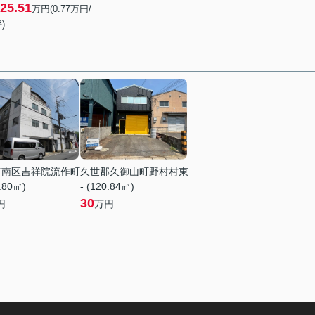
25.51
万円(
0.77
万円/
)
市南区吉祥院流作町
久世郡久御山町野村村東
2.80㎡)
- (120.84㎡)
30
円
万円