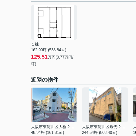
１棟
162.99坪 (538.84㎡)
125.51
万円(0.77万円/
坪)
近隣の物件
大阪市東淀川区大桐２丁目
大阪市東淀川区瑞光２丁目
48.94坪 (161.81㎡)
244.54坪 (808.40㎡)
1