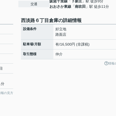
阪急千里線
「
下新庄
」駅 徒歩9分
交通
おおさか東線
「
南吹田
」駅 徒歩11分
西淡路６丁目倉庫の詳細情報
設備条件
好立地
路面店
駐車場/月額
有/16,500円 (非課税)
取引態様
仲介
情報
目
1分
情報の見方