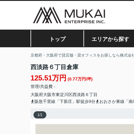
トップ
エリアから探す
京都府・大阪府で貸店舗・貸オフィスをお探しなら株式会
西淡路６丁目倉庫
125.51万円
(0.77万円/坪)
管理/共益費 -
大阪府
大阪市東淀川区
西淡路
６丁目
阪急千里線「下新庄」駅徒歩9分
おおさか東線「南
1
/
1