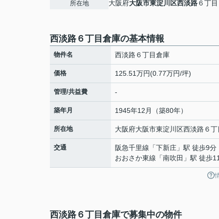
大阪府
大阪市東淀川区
西淡路
６丁目
所在地
西淡路６丁目倉庫の基本情報
物件名
西淡路６丁目倉庫
価格
125.51万円(0.77万円/坪)
管理/共益費
-
築年月
1945年12月（築80年）
所在地
大阪府
大阪市東淀川区
西淡路
６丁
交通
阪急千里線
「
下新庄
」駅 徒歩9分
おおさか東線
「
南吹田
」駅 徒歩1
西淡路６丁目倉庫で募集中の物件