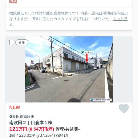
礼0
物流拠点として検討可能な倉庫物件です！ 内装・設備は現地確認前提と
なりますが、用途に応じたカスタマイズを前提にご検討いた...
もっと見
る
倉庫
NEW
吹田市南吹田
南吹田２丁目倉庫
１棟
121
万円 (0.54万円/坪)
管理/共益費-
1階 / 223.01坪 (737.25㎡) /築41年