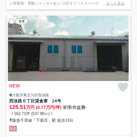
ト用電源・電動シャッターあり ◎2Fオフィススペース・...
もっと見る
倉庫
NEW
大阪市東淀川区西淡路
西淡路６丁目貸倉庫 14号
125.51
万円 (0.77万円/坪)
管理/共益費-
- / 162.71坪 (537.90㎡) /-
阪急千里線「下新庄」駅 徒歩13分
礼0