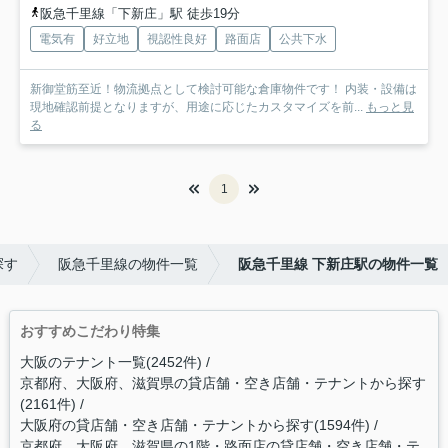
阪急千里線「下新庄」駅 徒歩19分
電気有
好立地
視認性良好
路面店
公共下水
新御堂筋至近！物流拠点として検討可能な倉庫物件です！ 内装・設備は
現地確認前提となりますが、用途に応じたカスタマイズを前...
もっと見
る
1
探す
阪急千里線の物件一覧
阪急千里線 下新庄駅の物件一覧
おすすめこだわり特集
大阪のテナント一覧(2452件)
京都府、大阪府、滋賀県の貸店舗・空き店舗・テナントから探す
(2161件)
大阪府の貸店舗・空き店舗・テナントから探す(1594件)
京都府、大阪府、滋賀県の1階・路面店の貸店舗・空き店舗・テ