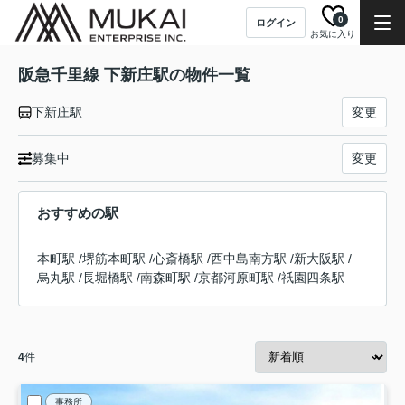
0
ログイン
お気に入り
阪急千里線 下新庄駅の物件一覧
下新庄駅
変更
募集中
変更
おすすめの駅
本町駅
/
堺筋本町駅
/
心斎橋駅
/
西中島南方駅
/
新大阪駅
/
烏丸駅
/
長堀橋駅
/
南森町駅
/
京都河原町駅
/
祇園四条駅
4
件
事務所