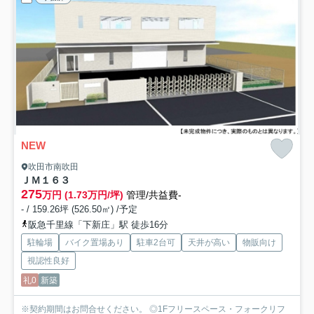
NEW
吹田市南吹田
ＪＭ１６３
275
万円 (1.73万円/坪)
管理/共益費-
- / 159.26坪 (526.50㎡) /予定
阪急千里線「下新庄」駅 徒歩16分
駐輪場
バイク置場あり
駐車2台可
天井が高い
物販向け
視認性良好
礼0
新築
※契約期間はお問合せください。 ◎1Fフリースペース・フォークリフ