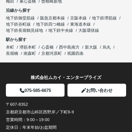
梅田
東心斎橋
曾根崎新地
沿線から探す
地下鉄御堂筋線
阪急京都本線
京阪本線
地下鉄堺筋線
地下鉄谷町線
地下鉄四つ橋線
東海道本線
地下鉄長堀鶴見緑地
地下鉄中央線
大阪環状線
駅から探す
本町
堺筋本町
心斎橋
西中島南方
新大阪
烏丸
長堀橋
南森町
京都河原町
祇園四条
株式会社ムカイ・エンタープライズ
075-585-6675
お問い合わせ
〒607-8352
京都府京都市山科区西野岸ノ下町8-9
営業時間：
9:00～19:00
定休日：
年末年始/お盆期間