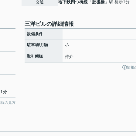
地下鉄四つ橋線
「
肥後橋
」駅 徒歩1分
交通
三洋ビルの詳細情報
設備条件
駐車場/月額
-/-
取引態様
仲介
情報
1分
情報の見方