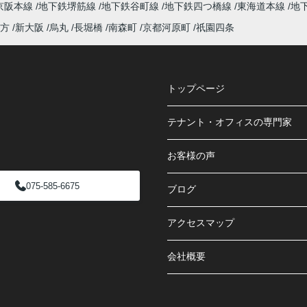
京阪本線
地下鉄堺筋線
地下鉄谷町線
地下鉄四つ橋線
東海道本線
地
方
新大阪
烏丸
長堀橋
南森町
京都河原町
祇園四条
トップページ
テナント・オフィスの専門家
お客様の声
075-585-6675
ブログ
アクセスマップ
会社概要