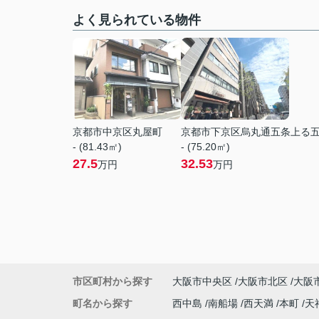
よく見られている物件
京都市中京区丸屋町
京都市下京区烏丸通五条上る
- (81.43㎡)
- (75.20㎡)
27.5
32.53
万円
万円
市区町村から探す
大阪市中央区
大阪市北区
大阪
町名から探す
西中島
南船場
西天満
本町
天