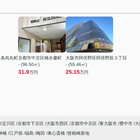
五条烏丸町
京都市中京区橋弁慶町
大阪市阿倍野区阿倍野筋３丁目
- (96.50㎡)
- (55.46㎡)
31.9
25.15
万円
万円
市淀川区
京都市下京区
大阪市西区
京都市中京区
東大阪市
豊中市
大
神橋
江戸堀
福島
梅田
東心斎橋
曾根崎新地