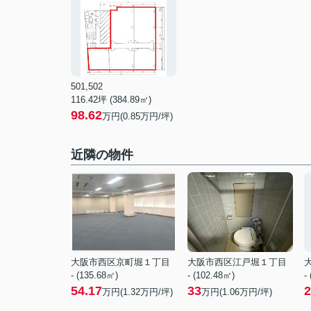
501,502
116.42坪 (384.89㎡)
98.62
万円(0.85万円/坪)
近隣の物件
大阪市西区京町堀１丁目
大阪市西区江戸堀１丁目
- (135.68㎡)
- (102.48㎡)
-
54.17
33
2
万円(
1.32
万円/坪)
万円(
1.06
万円/坪)