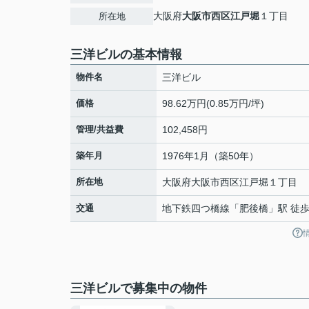
大阪府
大阪市西区
江戸堀
１丁目
所在地
三洋ビルの基本情報
物件名
三洋ビル
価格
98.62万円(0.85万円/坪)
管理/共益費
102,458円
築年月
1976年1月（築50年）
所在地
大阪府
大阪市西区
江戸堀
１丁目
交通
地下鉄四つ橋線
「
肥後橋
」駅 徒歩
三洋ビルで募集中の物件