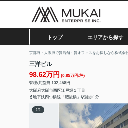
トップ
エリアから探す
京都府・大阪府で貸店舗・貸オフィスをお探しなら株式会
三洋ビル
98.62万円
(0.85万円/坪)
管理/共益費 102,458円
大阪府
大阪市西区
江戸堀
１丁目
地下鉄四つ橋線「肥後橋」駅徒歩1分
1
/
2