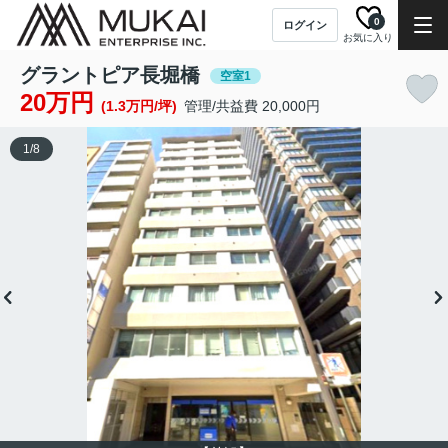
0
ログイン
お気に入り
グラントピア長堀橋
空室1
20万円
(1.3万円/坪)
管理/共益費 20,000円
1
/
8