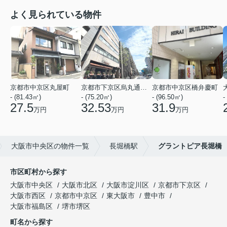
よく見られている物件
京都市中京区丸屋町
京都市下京区烏丸通五条上る五条烏丸町
京都市中京区橋弁慶町
- (81.43㎡)
- (75.20㎡)
- (96.50㎡)
-
27.5
32.53
31.9
万円
万円
万円
大阪市中央区の物件一覧
長堀橋駅
グラントピア長堀橋
市区町村から探す
大阪市中央区
大阪市北区
大阪市淀川区
京都市下京区
大阪市西区
京都市中京区
東大阪市
豊中市
大阪市福島区
堺市堺区
町名から探す