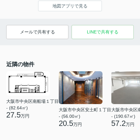
地図アプリで見る
メールで共有する
LINEで共有する
近隣の物件
大阪市中央区南船場１丁目
- (82.64㎡)
大阪市中央区安土町１丁目
大阪市中央区
27.5
万円
- (56.00㎡)
- (190.67㎡)
20.5
57.2
万円
万円