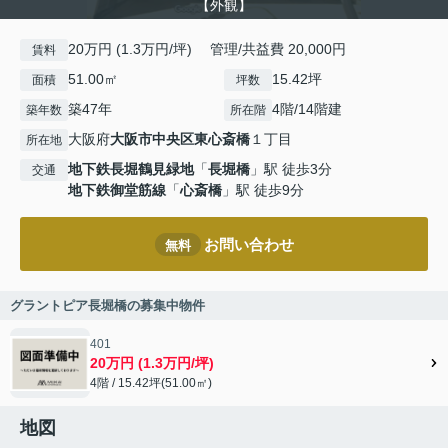
【外観】
20万円 (1.3万円/坪) 管理/共益費 20,000円
賃料
51.00㎡
15.42坪
面積
坪数
築47年
4階/14階建
築年数
所在階
大阪府
大阪市中央区
東心斎橋
１丁目
所在地
地下鉄長堀鶴見緑地
「
長堀橋
」駅 徒歩3分
交通
地下鉄御堂筋線
「
心斎橋
」駅 徒歩9分
お問い合わせ
無料
グラントピア長堀橋の募集中物件
401
20万円 (1.3万円/坪)
4階 / 15.42坪(51.00㎡)
地図