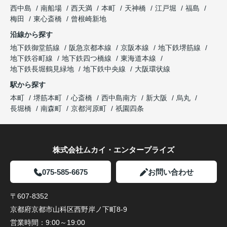
西中島
南船場
西天満
本町
天神橋
江戸堀
福島
梅田
東心斎橋
曾根崎新地
沿線から探す
地下鉄御堂筋線
阪急京都本線
京阪本線
地下鉄堺筋線
地下鉄谷町線
地下鉄四つ橋線
東海道本線
地下鉄長堀鶴見緑地
地下鉄中央線
大阪環状線
駅から探す
本町
堺筋本町
心斎橋
西中島南方
新大阪
烏丸
長堀橋
南森町
京都河原町
祇園四条
株式会社ムカイ・エンタープライズ
075-585-6675
お問い合わせ
〒607-8352
京都府京都市山科区西野岸ノ下町8-9
営業時間：
9:00～19:00