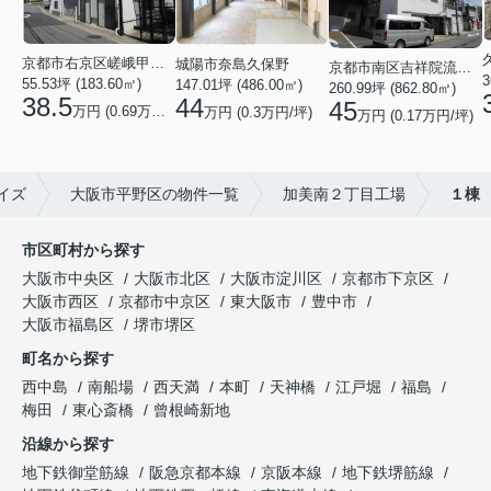
京都市右京区嵯峨甲塚町
城陽市奈島久保野
京都市南区吉祥院流作町
3
55.53坪 (183.60㎡)
147.01坪 (486.00㎡)
260.99坪 (862.80㎡)
38.5
44
45
万円 (0.69万円/坪)
万円 (0.3万円/坪)
万円 (0.17万円/坪)
イズ
大阪市平野区の物件一覧
加美南２丁目工場
１棟
市区町村から探す
大阪市中央区
大阪市北区
大阪市淀川区
京都市下京区
大阪市西区
京都市中京区
東大阪市
豊中市
大阪市福島区
堺市堺区
町名から探す
西中島
南船場
西天満
本町
天神橋
江戸堀
福島
梅田
東心斎橋
曾根崎新地
沿線から探す
地下鉄御堂筋線
阪急京都本線
京阪本線
地下鉄堺筋線