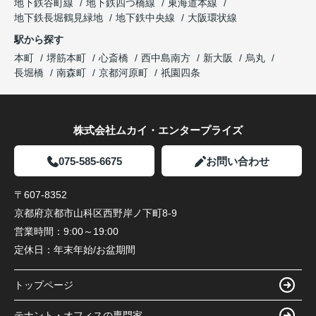
地下鉄谷町線
地下鉄四つ橋線
東海道本線
地下鉄長堀鶴見緑地
地下鉄中央線
大阪環状線
駅から探す
本町
堺筋本町
心斎橋
西中島南方
新大阪
烏丸
長堀橋
南森町
京都河原町
祇園四条
株式会社ムカイ・エンタープライズ
075-585-6675
お問い合わせ
〒607-8352
京都府京都市山科区西野岸ノ下町8-9
営業時間：
9:00～19:00
定休日：
年末年始/お盆期間
トップページ
テナント・オフィスの専門家