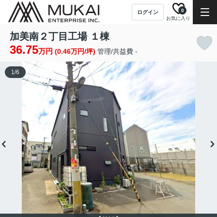
0
ログイン
お気に入り
加美南２丁目工場 １棟
36.75
万円
(0.46万円/坪)
管理/共益費 -
1
/
6