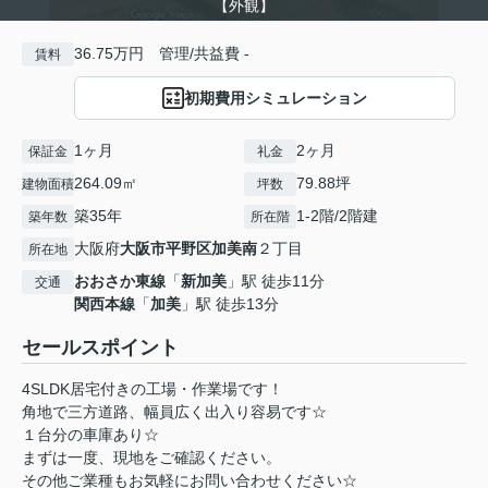
【外観】
36.75万円 管理/共益費 -
賃料
初期費用シミュレーション
1ヶ月
2ヶ月
保証金
礼金
264.09㎡
79.88坪
建物面積
坪数
築35年
1-2階/2階建
築年数
所在階
大阪府
大阪市平野区
加美南
２丁目
所在地
おおさか東線
「
新加美
」駅 徒歩11分
交通
関西本線
「
加美
」駅 徒歩13分
セールスポイント
4SLDK居宅付きの工場・作業場です！
角地で三方道路、幅員広く出入り容易です☆
１台分の車庫あり☆
まずは一度、現地をご確認ください。
その他ご業種もお気軽にお問い合わせください☆