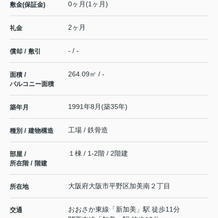
0ヶ月(1ヶ月)
敷金(保証金)
2ヶ月
礼金
- / -
償却 / 敷引
264.09㎡ / -
面積 /
バルコニー面積
1991年8月(築35年)
築年月
工場 / 鉄骨造
種別 / 建物構造
１棟 / 1-2階 / 2階建
部屋 /
所在階 / 階建
大阪府
大阪市平野区
加美南
２丁目
所在地
おおさか東線
「
新加美
」駅 徒歩11分
交通