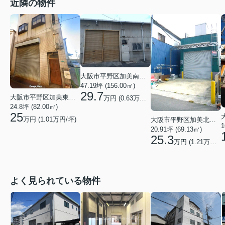
近隣の物件
大阪市平野区加美南４丁目
47.19坪 (156.00㎡)
29.7
大阪市平野区加美東６丁目
万円 (
0.63
万円/坪)
24.8坪 (82.00㎡)
25
万円 (
1.01
万円/坪)
大阪市平野区加美北３丁目
1
20.91坪 (69.13㎡)
25.3
万円 (
1.21
万円/坪)
よく見られている物件