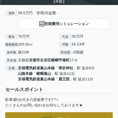
【外観】
38.5万円 管理/共益費 -
賃料
初期費用シミュレーション
70万円
35万円
敷金
礼金
183.60㎡
55.53坪
建物面積
坪数
築22年
-/2階建
築年数
所在階
京都府
京都市右京区
嵯峨甲塚町
17-6
所在地
京福電気鉄道嵐山本線
「
車折神社
」駅 徒歩8分
交通
山陰本線
「
嵯峨嵐山
」駅 徒歩11分
京福電気鉄道嵐山本線
「
鹿王院
」駅 徒歩11分
セールスポイント
駐車場5台付きの貸倉庫です(^^♪
たくさんのお問い合わせお待ちしております★