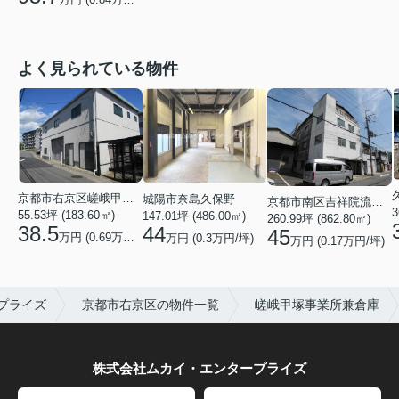
よく見られている物件
京都市右京区嵯峨甲塚町
城陽市奈島久保野
京都市南区吉祥院流作町
3
55.53坪 (183.60㎡)
147.01坪 (486.00㎡)
260.99坪 (862.80㎡)
38.5
44
45
万円 (0.69万円/坪)
万円 (0.3万円/坪)
万円 (0.17万円/坪)
プライズ
京都市右京区の物件一覧
嵯峨甲塚事業所兼倉庫
株式会社ムカイ・エンタープライズ