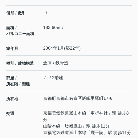
- / -
償却 / 敷引
183.60㎡ / -
面積 /
バルコニー面積
2004年1月(築22年)
築年月
倉庫 / 鉄骨造
種別 / 建物構造
/ - / 2階建
部屋 /
所在階 / 階建
京都府
京都市右京区
嵯峨甲塚町
17-6
所在地
京福電気鉄道嵐山本線
「
車折神社
」駅 徒歩8
交通
分
山陰本線
「
嵯峨嵐山
」駅 徒歩11分
京福電気鉄道嵐山本線
「
鹿王院
」駅 徒歩11分