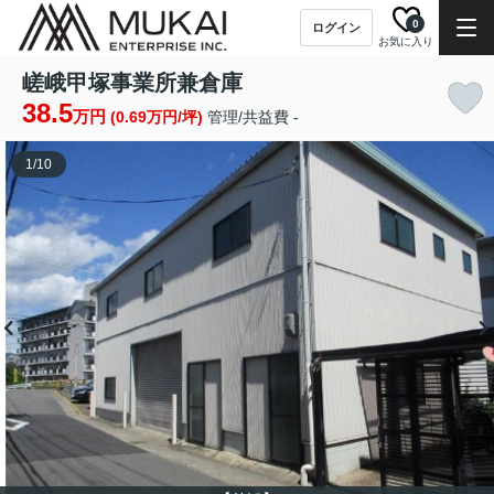
0
ログイン
お気に入り
嵯峨甲塚事業所兼倉庫
38.5
万円
(0.69万円/坪)
管理/共益費 -
1
/
10