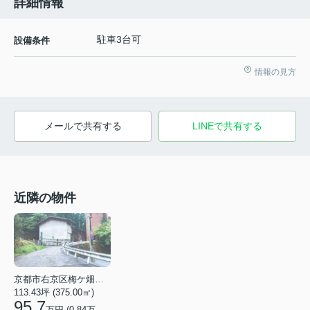
詳細情報
駐車3台可
設備条件
情報の見方
メールで共有する
LINEで共有する
近隣の物件
京都市右京区梅ケ畑亀石町
113.43坪 (375.00㎡)
95.7
万円 (
0.84
万円/坪)