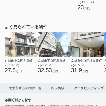
- (99.89㎡)
23
万円
よく見られている物件
京都市中京区丸屋町
京都市下京区烏丸通五条上る五条烏丸町
京都市中京区橋弁慶町
- (81.43㎡)
- (75.20㎡)
- (96.50㎡)
-
27.5
32.53
31.9
万円
万円
万円
大阪市西区の物件一覧
四ツ橋駅
アークビルディング
市区町村から探す