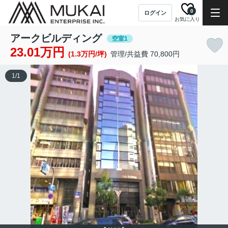
0
ログイン
お気に入り
アークビルディング
空室1
23.01万円
(1.3万円/坪)
管理/共益費 70,800円
1
/
1