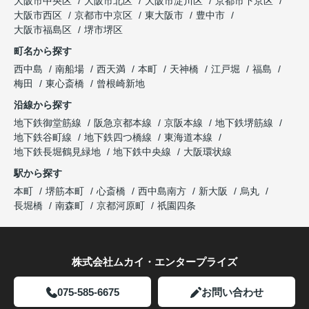
大阪市中央区
大阪市北区
大阪市淀川区
京都市下京区
大阪市西区
京都市中京区
東大阪市
豊中市
大阪市福島区
堺市堺区
町名から探す
西中島
南船場
西天満
本町
天神橋
江戸堀
福島
梅田
東心斎橋
曾根崎新地
沿線から探す
地下鉄御堂筋線
阪急京都本線
京阪本線
地下鉄堺筋線
地下鉄谷町線
地下鉄四つ橋線
東海道本線
地下鉄長堀鶴見緑地
地下鉄中央線
大阪環状線
駅から探す
本町
堺筋本町
心斎橋
西中島南方
新大阪
烏丸
長堀橋
南森町
京都河原町
祇園四条
株式会社ムカイ・エンタープライズ
075-585-6675
お問い合わせ