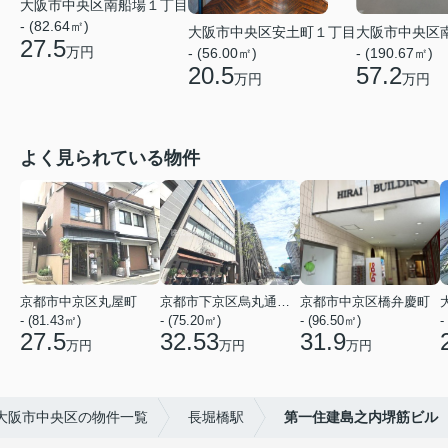
大阪市中央区南船場１丁目
- (82.64㎡)
大阪市中央区安土町１丁目
大阪市中央区
27.5
万円
- (56.00㎡)
- (190.67㎡)
20.5
57.2
万円
万円
よく見られている物件
京都市中京区丸屋町
京都市下京区烏丸通五条上る五条烏丸町
京都市中京区橋弁慶町
- (81.43㎡)
- (75.20㎡)
- (96.50㎡)
-
27.5
32.53
31.9
万円
万円
万円
大阪市中央区の物件一覧
長堀橋駅
第一住建島之内堺筋ビル