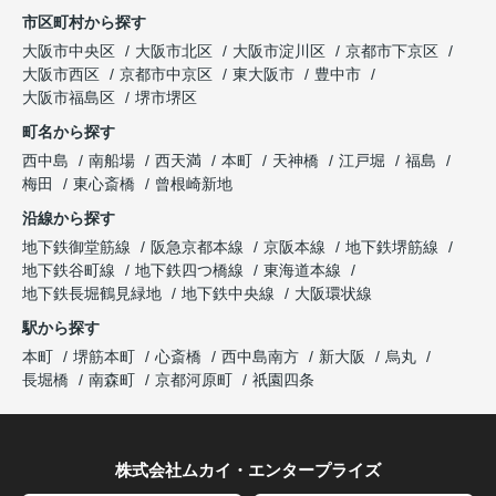
市区町村から探す
大阪市中央区
大阪市北区
大阪市淀川区
京都市下京区
大阪市西区
京都市中京区
東大阪市
豊中市
大阪市福島区
堺市堺区
町名から探す
西中島
南船場
西天満
本町
天神橋
江戸堀
福島
梅田
東心斎橋
曾根崎新地
沿線から探す
地下鉄御堂筋線
阪急京都本線
京阪本線
地下鉄堺筋線
地下鉄谷町線
地下鉄四つ橋線
東海道本線
地下鉄長堀鶴見緑地
地下鉄中央線
大阪環状線
駅から探す
本町
堺筋本町
心斎橋
西中島南方
新大阪
烏丸
長堀橋
南森町
京都河原町
祇園四条
株式会社ムカイ・エンタープライズ