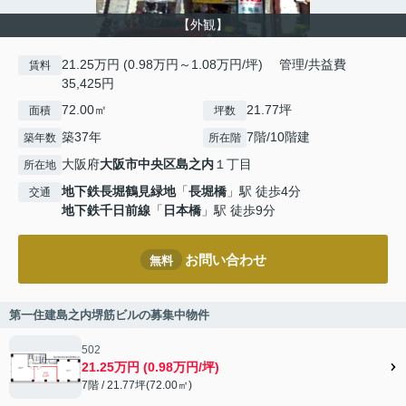
【外観】
21.25万円 (0.98万円～1.08万円/坪) 管理/共益費
賃料
35,425円
72.00㎡
21.77坪
面積
坪数
築37年
7階/10階建
築年数
所在階
大阪府
大阪市中央区
島之内
１丁目
所在地
地下鉄長堀鶴見緑地
「
長堀橋
」駅 徒歩4分
交通
地下鉄千日前線
「
日本橋
」駅 徒歩9分
お問い合わせ
無料
第一住建島之内堺筋ビルの募集中物件
502
21.25万円 (0.98万円/坪)
7階 / 21.77坪(72.00㎡)