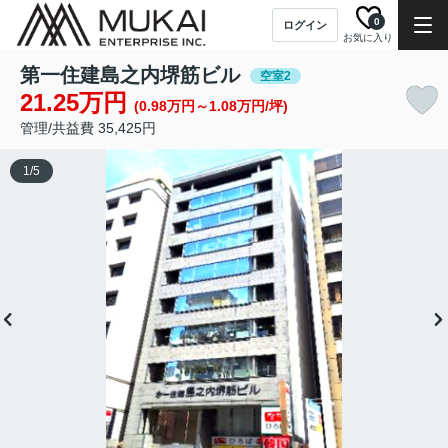
0
ログイン
お気に入り
第一住建島之内堺筋ビル
空室2
21.25万円
(0.98万円～1.08万円/坪)
管理/共益費 35,425円
1
/
5