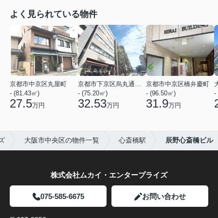
よく見られている物件
京都市中京区丸屋町
京都市下京区烏丸通五条上る五条烏丸町
京都市中京区橋弁慶町
- (81.43㎡)
- (75.20㎡)
- (96.50㎡)
-
27.5
32.53
31.9
万円
万円
万円
ズ
大阪市中央区の物件一覧
心斎橋駅
辰野心斎橋ビル
株式会社ムカイ・エンタープライズ
075-585-6675
お問い合わせ