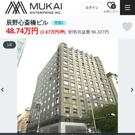
0
ログイン
お気に入り
辰野心斎橋ビル
空室1
48.74万円
(1.67万円/坪)
管理/共益費 96,327円
1
/
8