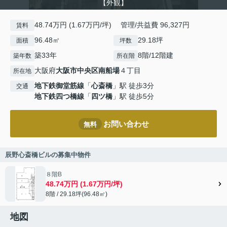
【外観】
48.74万円 (1.67万円/坪) 管理/共益費 96,327円
賃料
96.48㎡
29.18坪
面積
坪数
築33年
8階/12階建
築年数
所在階
大阪府
大阪市中央区
南船場
４丁目
所在地
地下鉄御堂筋線
「
心斎橋
」駅 徒歩3分
交通
地下鉄四つ橋線
「
四ツ橋
」駅 徒歩5分
お問い合わせ
無料
辰野心斎橋ビルの募集中物件
８階B
48.74万円 (1.67万円/坪)
8階 / 29.18坪(96.48㎡)
地図