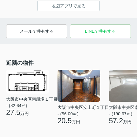
地図アプリで見る
メールで共有する
LINEで共有する
近隣の物件
大阪市中央区南船場１丁目
- (82.64㎡)
大阪市中央区安土町１丁目
大阪市中央区
27.5
万円
- (56.00㎡)
- (190.67㎡)
20.5
57.2
万円
万円