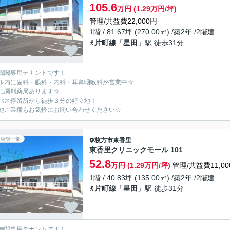
105.6
万円 (1.29万円/坪)
管理/共益費22,000円
1階 / 81.67坪 (270.00㎡) /築2年 /2階建
片町線
「
星田
」駅 徒歩31分
機関専用テナントです！
ル内に歯科・眼科・内科・耳鼻咽喉科が営業中☆
に調剤薬局あります☆
バス停留所から徒歩３分の好立地！
他ご業種もお気軽にお問い合わせください☆
店舗一部
枚方市
東香里
東香里クリニックモール 101
52.8
万円 (1.29万円/坪)
管理/共益費11,00
1階 / 40.83坪 (135.00㎡) /築2年 /2階建
片町線
「
星田
」駅 徒歩31分
機関専用テナントです！