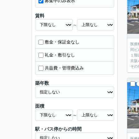
募集中のみ表示
賃料
～
敷金・保証金なし
医療
同ビ
礼金・敷引なし
１階
京阪
その
共益費・管理費込み
築年数
面積
～
駅・バス停からの時間
医療