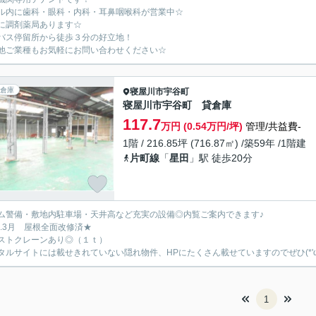
ル内に歯科・眼科・内科・耳鼻咽喉科が営業中☆
に調剤薬局あります☆
バス停留所から徒歩３分の好立地！
他ご業種もお気軽にお問い合わせください☆
倉庫
寝屋川市
宇谷町
寝屋川市宇谷町 貸倉庫
117.7
万円 (0.54万円/坪)
管理/共益費-
1階 / 216.85坪 (716.87㎡) /築59年 /1階建
片町線
「
星田
」駅 徒歩20分
ム警備・敷地内駐車場・天井高など充実の設備◎内覧ご案内できます♪
20.3月 屋根全面改修済★
ストクレーンあり◎（１ｔ）
タルサイトには載せきれていない隠れ物件、HPにたくさん載せていますのでぜひ(*'ω'
1