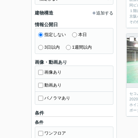
同ビ
１階
建物構造
追加する
京阪
その
情報公開日
指定しない
本日
3日以内
1週間以内
画像・動画あり
画像あり
動画あり
セコ
パノラマあり
20
ホイ
ポー
条件
条件
ワンフロア