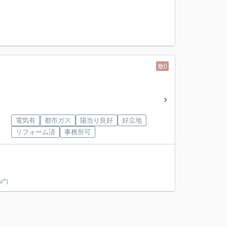
敷0
電気有
都市ガス
陽当り良好
好立地
リフォーム済
事務所可
*)