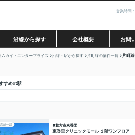
営業時間：
沿線から探す
会社概要
お問
片町線
社ムカイ・エンタープライズ
沿線・駅から探す
片町線の物件一覧
すすめの駅
店舗一部
枚方市
東香里
東香里クリニックモール １階ワンフロア