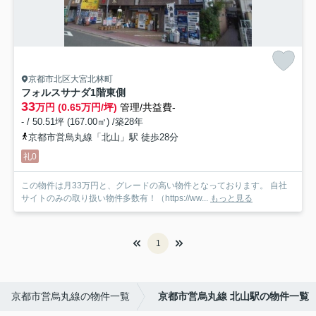
京都市北区大宮北林町
フォルスサナダ1階東側
33
万円 (0.65万円/坪)
管理/共益費-
- / 50.51坪 (167.00㎡) /築28年
京都市営烏丸線「北山」駅 徒歩28分
礼0
この物件は月33万円と、グレードの高い物件となっております。 自社
サイトのみの取り扱い物件多数有！（https://ww...
もっと見る
1
京都市営烏丸線の物件一覧
京都市営烏丸線 北山駅の物件一覧