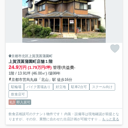
京都市北区上賀茂菖蒲園町
上賀茂菖蒲園町店舗
１階
24.9
万円 (1.79万円/坪)
管理/共益費-
1階 / 13.91坪 (46.00㎡) /築99年
京都市営烏丸線「北山」駅 徒歩16分
駐輪場
バイク置場あり
好立地
駐車2台可
スクール向け
飲食店可
礼0
即入居可
飲食店相談可のテナント物件です！ 内装・設備等は現地確認が前提とな
りますが、その分、業態に合わせた出店計画が可能です☆ ...
もっと見る