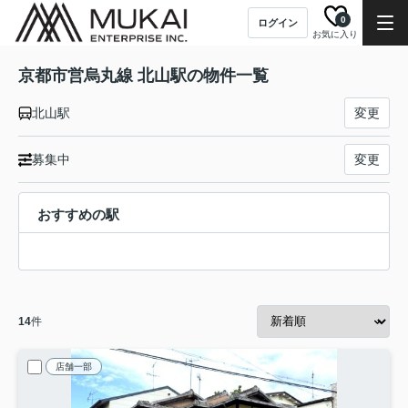
0
ログイン
お気に入り
京都市営烏丸線 北山駅の物件一覧
北山駅
変更
募集中
変更
おすすめの駅
14
件
店舗一部