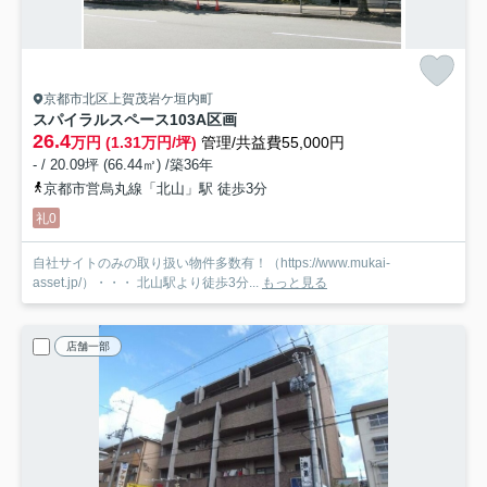
京都市北区上賀茂岩ケ垣内町
スパイラルスペース103
A区画
26.4
万円 (1.31万円/坪)
管理/共益費55,000円
- / 20.09坪 (66.44㎡) /築36年
京都市営烏丸線「北山」駅 徒歩3分
礼0
自社サイトのみの取り扱い物件多数有！（https://www.mukai-
asset.jp/）・・・ 北山駅より徒歩3分...
もっと見る
店舗一部