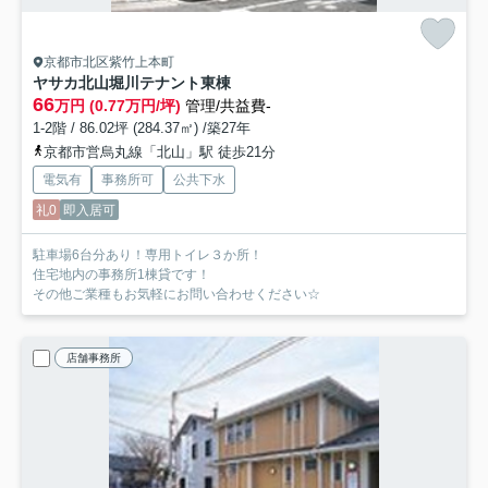
京都市北区紫竹上本町
ヤサカ北山堀川テナント
東棟
66
万円 (0.77万円/坪)
管理/共益費-
1-2階 / 86.02坪 (284.37㎡) /築27年
京都市営烏丸線「北山」駅 徒歩21分
電気有
事務所可
公共下水
礼0
即入居可
駐車場6台分あり！専用トイレ３か所！
住宅地内の事務所1棟貸です！
その他ご業種もお気軽にお問い合わせください☆
店舗事務所