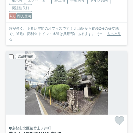
電気有
エレベーター
好立地
事務所可
トイレ共同
視認性良好
礼0
即入居可
窓が多く、明るい空間のオフィスです！ 北山駅から徒歩2分の好立地
で、通勤に便利☆ トイレ・水道は共用部にあるます。 その...
もっと見
る
店舗事務所
京都市北区紫竹上ノ岸町