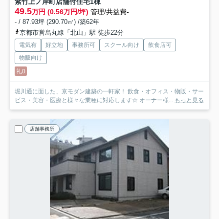
紫竹上ノ岸町店舗付住宅
1棟
49.5
万円 (0.56万円/坪)
管理/共益費-
- / 87.93坪 (290.70㎡) /築62年
京都市営烏丸線「北山」駅 徒歩22分
電気有
好立地
事務所可
スクール向け
飲食店可
物販向け
礼0
堀川通に面した、京モダン建築の一軒家！ 飲食・オフィス・物販・サー
ビス・美容・医療と様々な業種に対応します☆ オーナー様...
もっと見る
店舗事務所