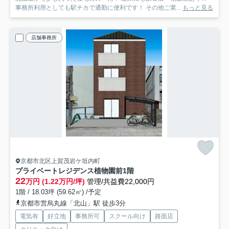
事務所利用としても駅チカで通勤に便利です！ その他ご業...
もっと見る
店舗事務所
京都市北区上賀茂岩ケ垣内町
プライベートレジデンス植物園前
1階
22
万円 (1.22万円/坪)
管理/共益費22,000円
1階 / 18.03坪 (59.62㎡) /予定
京都市営烏丸線「北山」駅 徒歩3分
電気有
好立地
事務所可
スクール向け
路面店