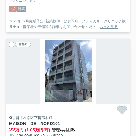
クリニック向け
礼0
新築
2025年12月完成予定♪新築物件！飲食不可・メディカル・クリニック歓
迎★ ■可能業種や設備等の詳細はお問い合わせくださ...
もっと見る
事務所
京都市左京区下鴨高木町
MAISON DE NORD
101
22
万円 (1.05万円/坪)
管理/共益費-