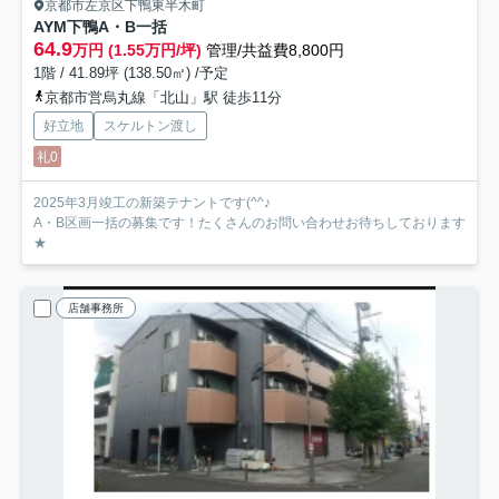
京都市左京区下鴨東半木町
AYM下鴨
A・B一括
64.9
万円 (1.55万円/坪)
管理/共益費8,800円
1階 / 41.89坪 (138.50㎡) /予定
京都市営烏丸線「北山」駅 徒歩11分
好立地
スケルトン渡し
礼0
2025年3月竣工の新築テナントです(^^♪
A・B区画一括の募集です！たくさんのお問い合わせお待ちしております
★
店舗事務所