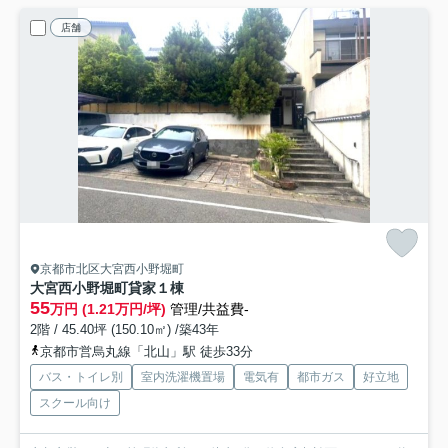
店舗
京都市北区大宮西小野堀町
大宮西小野堀町貸家
１棟
55
万円 (1.21万円/坪)
管理/共益費-
2階 / 45.40坪 (150.10㎡) /築43年
京都市営烏丸線「北山」駅 徒歩33分
バス・トイレ別
室内洗濯機置場
電気有
都市ガス
好立地
スクール向け