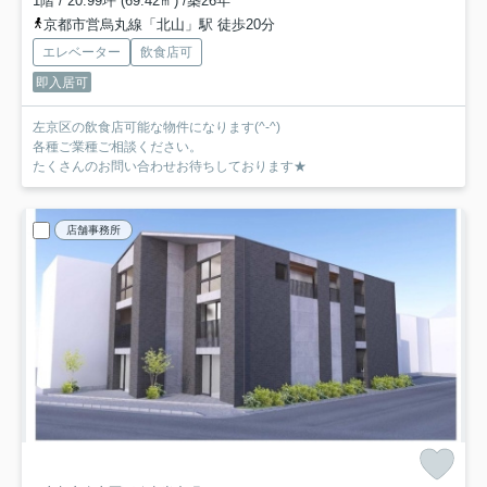
1階 / 20.99坪 (69.42㎡) /築26年
京都市営烏丸線「北山」駅 徒歩20分
エレベーター
飲食店可
即入居可
左京区の飲食店可能な物件になります(^-^)
各種ご業種ご相談ください。
たくさんのお問い合わせお待ちしております★
店舗事務所