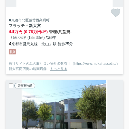
京都市北区紫竹西高縄町
フラッティ新大宮
44
万円 (0.78万円/坪)
管理/共益費-
- / 56.06坪 (185.33㎡) /築9年
京都市営烏丸線「北山」駅 徒歩25分
礼0
自社サイトのみの取り扱い物件多数有！（https://www.mukai-asset.jp/）
新大宮商店街の路面店舗...
もっと見る
店舗事務所