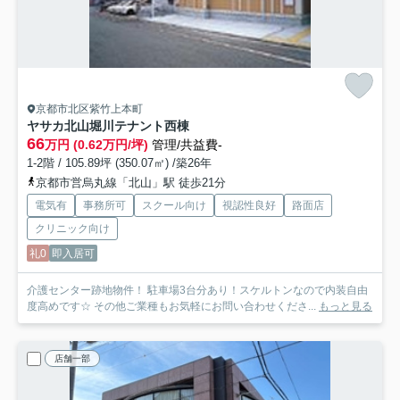
京都市北区紫竹上本町
ヤサカ北山堀川テナント
西棟
66
万円 (0.62万円/坪)
管理/共益費-
1-2階 / 105.89坪 (350.07㎡) /築26年
京都市営烏丸線「北山」駅 徒歩21分
電気有
事務所可
スクール向け
視認性良好
路面店
クリニック向け
礼0
即入居可
介護センター跡地物件！ 駐車場3台分あり！スケルトンなので内装自由
度高めです☆ その他ご業種もお気軽にお問い合わせくださ...
もっと見る
店舗一部