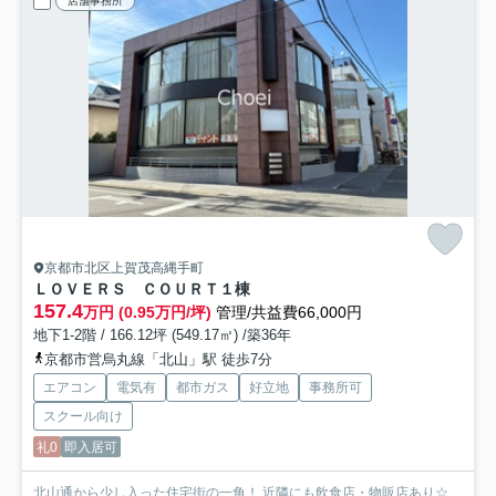
店舗事務所
京都市北区上賀茂高縄手町
ＬＯＶＥＲＳ ＣＯＵＲＴ
１棟
157.4
万円 (0.95万円/坪)
管理/共益費66,000円
地下1-2階 / 166.12坪 (549.17㎡) /築36年
京都市営烏丸線「北山」駅 徒歩7分
エアコン
電気有
都市ガス
好立地
事務所可
スクール向け
礼0
即入居可
北山通から少し入った住宅街の一角！ 近隣にも飲食店・物販店あり☆