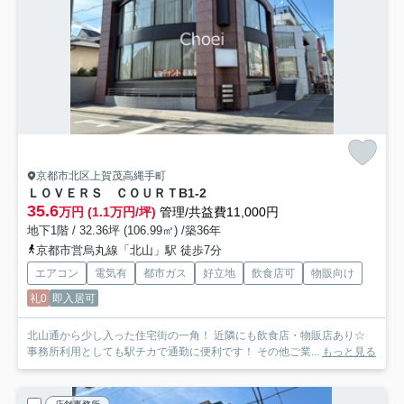
京都市北区上賀茂高縄手町
ＬＯＶＥＲＳ ＣＯＵＲＴ
B1-2
35.6
万円 (1.1万円/坪)
管理/共益費11,000円
地下1階 / 32.36坪 (106.99㎡) /築36年
京都市営烏丸線「北山」駅 徒歩7分
エアコン
電気有
都市ガス
好立地
飲食店可
物販向け
礼0
即入居可
北山通から少し入った住宅街の一角！ 近隣にも飲食店・物販店あり☆
事務所利用としても駅チカで通勤に便利です！ その他ご業...
もっと見る