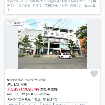
京都市営バス山ノ前町停留所から徒歩4分！飲食店相談可のテナント物
件です！ 趣のある一軒家で、専用庭があります☆ 内装・設...
もっと見
る
事務所
京都市北区上賀茂岩ケ垣内町
戸田ビル
４階
33
万円 (1.19万円/坪)
管理/共益費-
4階 / 27.82坪 (92.00㎡) /築35年
京都市営烏丸線「北山」駅 徒歩2分