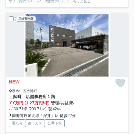
す！ 1階約304.33㎡、2階約390.23㎡...
もっと見る
店舗事務所
NEW
堺市中区土師町
土師町 店舗事務所
１階
77
万円 (1.27万円/坪)
管理/共益費-
- / 60.71坪 (200.71㎡) /築42年
南海電鉄泉北線「深井」駅 徒歩22分
電気有
都市ガス
公共下水