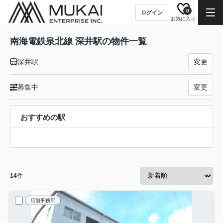
0
ログイン
お気に入り
南海電鉄泉北線 深井駅の物件一覧
深井駅
変更
募集中
変更
おすすめの駅
14
件
店舗事務所