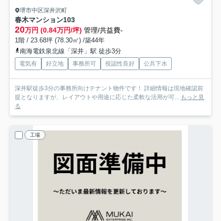
堺市中区深井沢町
春木マンション
103
20
万円 (0.84万円/坪)
管理/共益費-
1階 / 23.68坪 (78.30㎡) /築44年
南海電鉄泉北線「深井」駅 徒歩3分
電気有
好立地
事務所可
視認性良好
公共下水
深井駅徒歩3分の事務所向けテナント物件です！ 詳細情報は現地確認前
提となりますが、レイアウトや用途に応じた柔軟な活用が可...
もっと見
る
工場