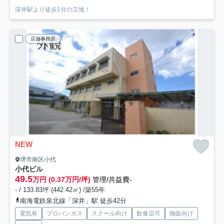
深井駅より徒歩1分の立地！
店舗事務所
NEW
堺市南区小代
小代ビル
49.5
万円 (0.37万円/坪)
管理/共益費-
- / 133.83坪 (442.42㎡) /築55年
南海電鉄泉北線「深井」駅 徒歩42分
電気有
プロパンガス
スクール向け
飲食店可
物販向け