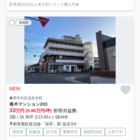
駐車場3台分以上★大型トラック搬入可★
事務所
NEW
堺市中区深井沢町
春木マンション
203
33
万円 (0.96万円/坪)
管理/共益費-
2階 / 34.36坪 (113.60㎡) /築44年
南海電鉄泉北線「深井」駅 徒歩3分
電気有
駐輪場
好立地
事務所可
視認性良好
公共下水