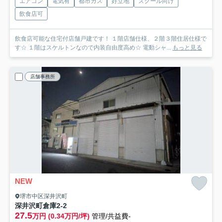
エアコン
電気有
都市ガス
好立地
スクール向け
飲食店可
飲食店可能な住宅付店舗戸建です！ １階店舗仕様、２階３階住居仕様で
す☆ １階はスケルトンなので内装自由度高め☆ 電動シャ...
もっと見る
店舗事務所
NEW
堺市中区深井沢町
深井沢町倉庫
2-2
27.5
万円 (0.34万円/坪)
管理/共益費-