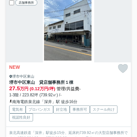
店舗事務所
NEW
堺市中区東山
堺市中区東山 貸店舗事務所
１棟
27.5
万円 (0.12万円/坪)
管理/共益費-
1-3階 / 223.82坪 (739.92㎡) /-
南海電鉄泉北線「深井」駅 徒歩16分
電気有
プロパンガス
好立地
事務所可
スクール向け
視認性良好
泉北高速鉄道「深井」駅徒歩15分、延床約739.92㎡の大型店舗事務所で