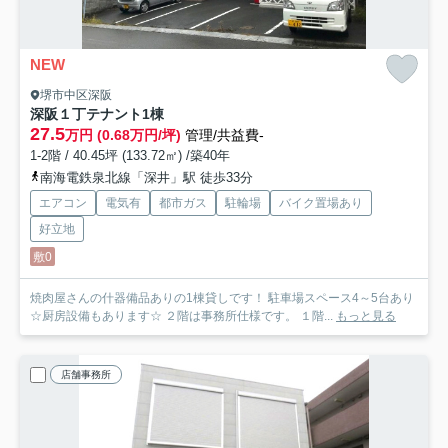
NEW
堺市中区深阪
深阪１丁テナント
1棟
27.5
万円 (0.68万円/坪)
管理/共益費-
1-2階 / 40.45坪 (133.72㎡) /築40年
南海電鉄泉北線「深井」駅 徒歩33分
エアコン
電気有
都市ガス
駐輪場
バイク置場あり
好立地
敷0
焼肉屋さんの什器備品ありの1棟貸しです！ 駐車場スペース4～5台あり
☆厨房設備もあります☆ ２階は事務所仕様です。 １階...
もっと見る
店舗事務所