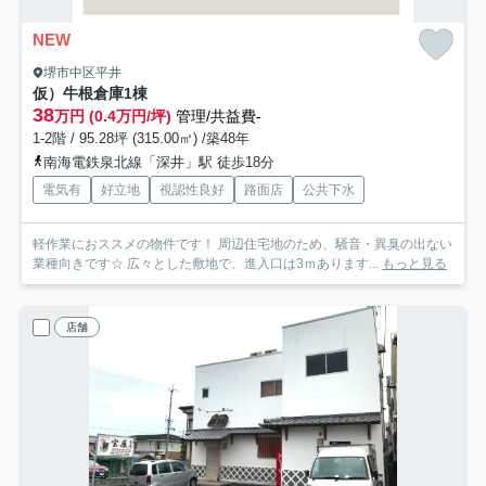
NEW
堺市中区平井
仮）牛根倉庫
1棟
38
万円 (0.4万円/坪)
管理/共益費-
1-2階 / 95.28坪 (315.00㎡) /築48年
南海電鉄泉北線「深井」駅 徒歩18分
電気有
好立地
視認性良好
路面店
公共下水
軽作業におススメの物件です！ 周辺住宅地のため、騒音・異臭の出ない
業種向きです☆ 広々とした敷地で、進入口は3ｍあります...
もっと見る
店舗