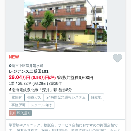
NEW
堺市中区深井清水町
レジデンス二反田
101
29.04
万円 (0.98万円/坪)
管理/共益費6,600円
1階 / 29.72坪 (98.28㎡) /築38年
南海電鉄泉北線「深井」駅 徒歩8分
電気有
都市ガス
24時間緊急通報システム
好立地
事務所可
スクール向け
礼0
即入居可
学習塾やクリニック、物販店、サービス店舗におすすめの路面店舗で
す！ 泉北高速鉄道「深井」駅徒歩8分、幹線道路沿いの角地に...
もっと