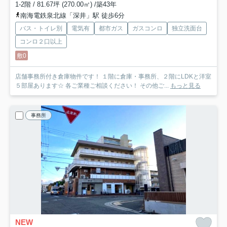
1-2階 / 81.67坪 (270.00㎡) /築43年
南海電鉄泉北線「深井」駅 徒歩6分
バス・トイレ別
電気有
都市ガス
ガスコンロ
独立洗面台
コンロ２口以上
敷0
店舗事務所付き倉庫物件です！ １階に倉庫・事務所、２階にLDKと洋室
５部屋あります☆ 各ご業種ご相談ください！ その他ご...
もっと見る
事務所
NEW