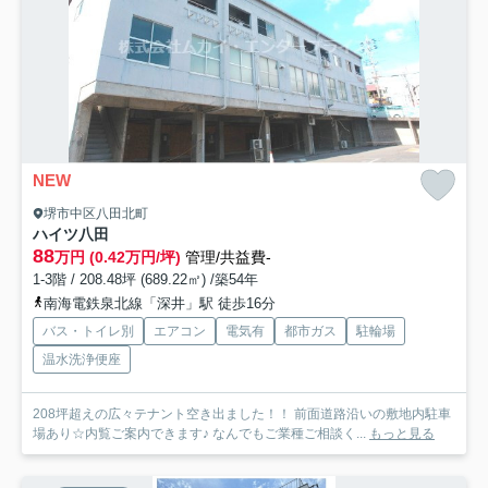
NEW
堺市中区八田北町
ハイツ八田
88
万円 (0.42万円/坪)
管理/共益費-
1-3階 / 208.48坪 (689.22㎡) /築54年
南海電鉄泉北線「深井」駅 徒歩16分
バス・トイレ別
エアコン
電気有
都市ガス
駐輪場
温水洗浄便座
208坪超えの広々テナント空き出ました！！ 前面道路沿いの敷地内駐車
場あり☆内覧ご案内できます♪ なんでもご業種ご相談く...
もっと見る