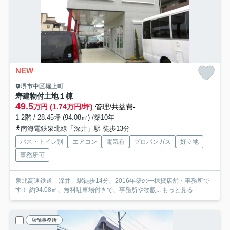
NEW
堺市中区堀上町
寿建物付土地
１棟
49.5
万円 (1.74万円/坪)
管理/共益費-
1-2階 / 28.45坪 (94.08㎡) /築10年
南海電鉄泉北線「深井」駅 徒歩13分
バス・トイレ別
エアコン
電気有
プロパンガス
好立地
事務所可
泉北高速鉄道「深井」駅徒歩14分、2016年築の一棟貸店舗・事務所で
す！ 約94.08㎡、無料駐車場付きで、事務所や物販...
もっと見る
店舗事務所