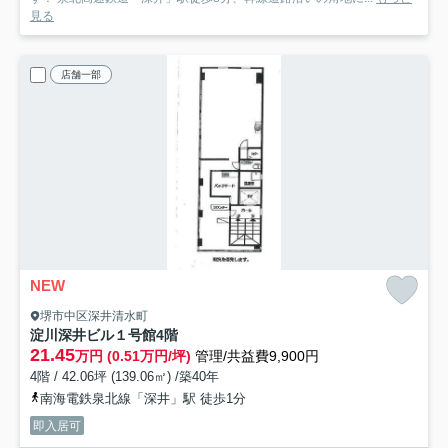
見る
店舗一部
NEW
堺市中区深井清水町
淀川深井ビル１号館
4階
21.45
万円 (0.51万円/坪)
管理/共益費9,900円
4階 / 42.06坪 (139.06㎡) /築40年
南海電鉄泉北線「深井」駅 徒歩1分
即入居可