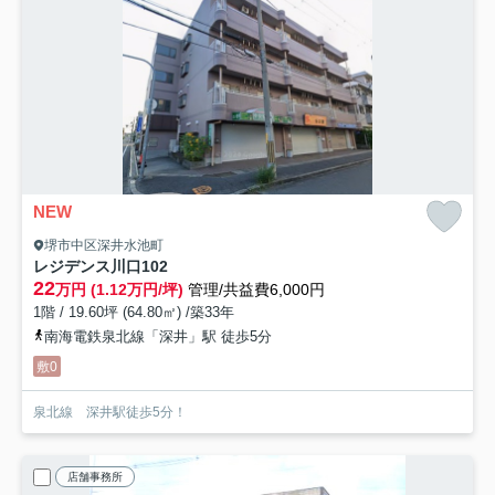
NEW
堺市中区深井水池町
レジデンス川口
102
22
万円 (1.12万円/坪)
管理/共益費6,000円
1階 / 19.60坪 (64.80㎡) /築33年
南海電鉄泉北線「深井」駅 徒歩5分
敷0
泉北線 深井駅徒歩5分！
店舗事務所