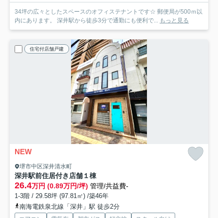
34坪の広々としたスペースのオフィステナントです☆ 郵便局が500ｍ以
内にあります。 深井駅から徒歩3分で通勤にも便利で...
もっと見る
住宅付店舗戸建
NEW
堺市中区深井清水町
深井駅前住居付き店舗
１棟
26.4
万円 (0.89万円/坪)
管理/共益費-
1-3階 / 29.58坪 (97.81㎡) /築46年
南海電鉄泉北線「深井」駅 徒歩2分