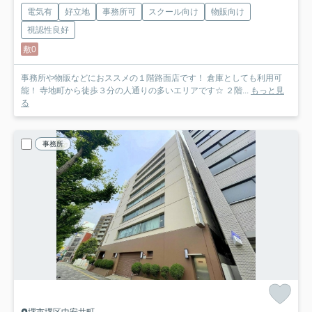
電気有
好立地
事務所可
スクール向け
物販向け
視認性良好
敷0
事務所や物販などにおススメの１階路面店です！ 倉庫としても利用可
能！ 寺地町から徒歩３分の人通りの多いエリアです☆ ２階...
もっと見
る
事務所