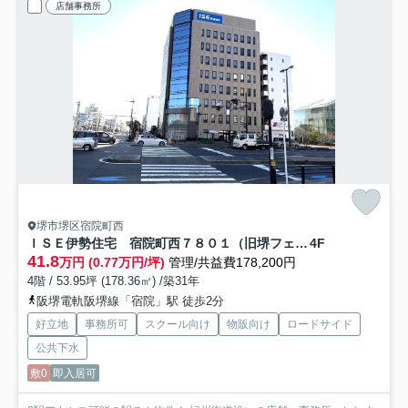
店舗事務所
堺市堺区宿院町西
ＩＳＥ伊勢住宅 宿院町西７８０１（旧堺フェニックスビル）
4F
41.8
万円 (0.77万円/坪)
管理/共益費178,200円
4階 / 53.95坪 (178.36㎡) /築31年
阪堺電軌阪堺線「宿院」駅 徒歩2分
好立地
事務所可
スクール向け
物販向け
ロードサイド
公共下水
敷0
即入居可