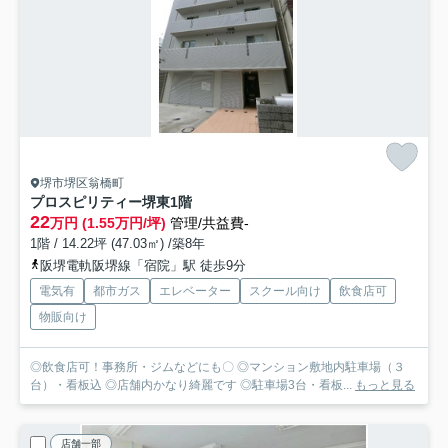
堺市堺区翁橋町
プロスピリティー堺東
1階
22
万円 (1.55万円/坪)
管理/共益費-
1階 / 14.22坪 (47.03㎡) /築8年
阪堺電軌阪堺線「宿院」駅 徒歩9分
電気有
都市ガス
エレベーター
スクール向け
飲食店可
物販向け
◎飲食店可！事務所・ジムなどにも〇 ◎マンション敷地内駐車場（３
台）・看板込 ◎店舗内かなり綺麗です ◎駐車場3台・看板...
もっと見る
店舗一部