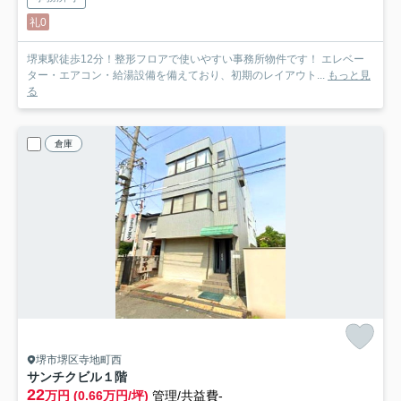
礼0
堺東駅徒歩12分！整形フロアで使いやすい事務所物件です！ エレベー
ター・エアコン・給湯設備を備えており、初期のレイアウト...
もっと見
る
倉庫
堺市堺区寺地町西
サンチクビル
１階
22
万円 (0.66万円/坪)
管理/共益費-