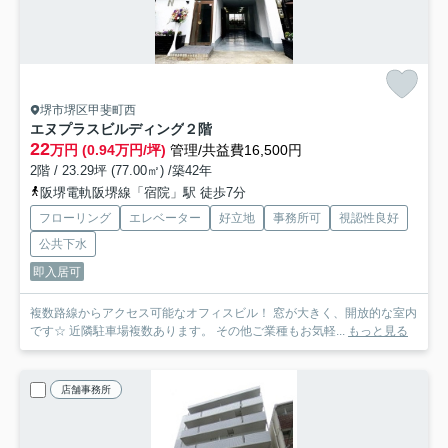
堺市堺区甲斐町西
エヌプラスビルディング
２階
22
万円 (0.94万円/坪)
管理/共益費16,500円
2階 / 23.29坪 (77.00㎡) /築42年
阪堺電軌阪堺線「宿院」駅 徒歩7分
フローリング
エレベーター
好立地
事務所可
視認性良好
公共下水
即入居可
複数路線からアクセス可能なオフィスビル！ 窓が大きく、開放的な室内
です☆ 近隣駐車場複数あります。 その他ご業種もお気軽...
もっと見る
店舗事務所