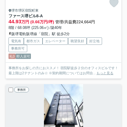
堺市堺区宿院町東
ファース堺ビル
8-A
44.93
万円 (0.66万円/坪)
管理/共益費224,664円
8階 / 68.08坪 (225.06㎡) /築40年
阪堺電軌阪堺線「宿院」駅 徒歩2分
電気有
都市ガス
エレベーター
眺望良好
好立地
事務所可
礼0
即入居可
事務所をお探しの方におススメ！ 宿院駅徒歩２分のオフィスビルです！
最上階は2テナントのみ☆ ※契約期間についてはお問合...
もっと見る
事務所