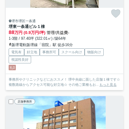
堺市堺区一条通
堺東一条通ビル
１棟
88
万円 (0.9万円/坪)
管理/共益費-
1-3階 / 97.40坪 (322.01㎡) /築64年
阪堺電軌阪堺線「宿院」駅 徒歩16分
電気有
好立地
事務所可
スクール向け
物販向け
視認性良好
礼0
事務所やクリニックなどにおススメ！ 堺中央線に面した店舗１棟です☆
複数路線からアクセス可能な好立地☆ その他ご業種もお...
もっと見る
店舗事務所