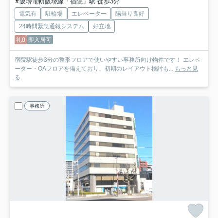
阪堺電軌阪堺線「宿院」駅 徒歩3分
電気有
駐輪場
エレベーター
陽当り良好
24時間緊急通報システム
好立地
礼0
即入居可
宿院駅徒歩3分の整形フロアで使いやすい事務所向け物件です！ エレベ
ーター・OAフロアを備えており、初期のレイアウト検討も...
もっと見
る
事務所