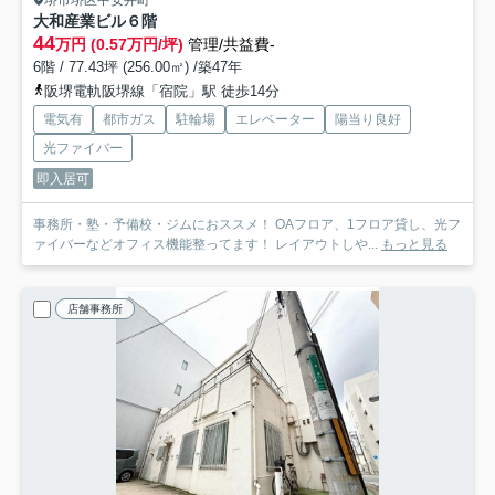
堺市堺区中安井町
大和産業ビル
６階
44
万円 (0.57万円/坪)
管理/共益費-
6階 / 77.43坪 (256.00㎡) /築47年
阪堺電軌阪堺線「宿院」駅 徒歩14分
電気有
都市ガス
駐輪場
エレベーター
陽当り良好
光ファイバー
即入居可
事務所・塾・予備校・ジムにおススメ！ OAフロア、1フロア貸し、光フ
ァイバーなどオフィス機能整ってます！ レイアウトしや...
もっと見る
店舗事務所