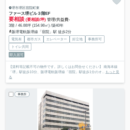
堺市堺区宿院町東
ファース堺ビル
３階EF
要相談
(要相談/坪)
管理/共益費-
3階 / 46.88坪 (154.98㎡) /築40年
阪堺電軌阪堺線「宿院」駅 徒歩2分
電気有
都市ガス
エレベーター
好立地
事務所可
トイレ共同
即入居可
【賃料等記載不可の物件です。詳しくはお問合せください】 南海本線
「堺」駅徒歩10分、阪堺電軌阪堺線「宿院」駅徒歩1分のオ...
もっと見
る
事務所