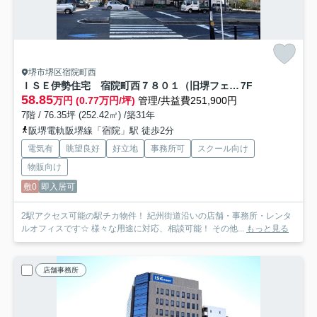
堺市堺区宿院町西
ＩＳＥ伊勢住宅 宿院町西７８０１（旧堺フェニックスビル）
7F
58.85
万円 (0.77万円/坪)
管理/共益費251,900円
7階 / 76.35坪 (252.42㎡) /築31年
阪堺電軌阪堺線「宿院」駅 徒歩2分
電気有
眺望良好
好立地
事務所可
スクール向け
物販向け
敷0
即入居可
2駅アクセス可能の駅チカ物件！ 紀州街道沿いの店舗・事務所・レンタ
ルオフィスです☆ 様々な用途に対応、相談可能！ その他...
もっと見る
店舗事務所