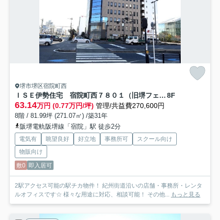
堺市堺区宿院町西
ＩＳＥ伊勢住宅 宿院町西７８０１（旧堺フェニックスビル）
8F
63.14
万円 (0.77万円/坪)
管理/共益費270,600円
8階 / 81.99坪 (271.07㎡) /築31年
阪堺電軌阪堺線「宿院」駅 徒歩2分
電気有
眺望良好
好立地
事務所可
スクール向け
物販向け
敷0
即入居可
2駅アクセス可能の駅チカ物件！ 紀州街道沿いの店舗・事務所・レンタ
ルオフィスです☆ 様々な用途に対応、相談可能！ その他...
もっと見る