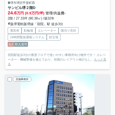
堺市堺区甲斐町西
サンビル堺
２階D
24.6
万円 (0.9万円/坪)
管理/共益費-
2階 / 27.33坪 (90.38㎡) /築32年
阪堺電軌阪堺線「宿院」駅 徒歩3分
電気有
駐輪場
エレベーター
陽当り良好
24時間緊急通報システム
好立地
礼0
即入居可
宿院駅徒歩3分の整形フロアで使いやすい事務所向け物件です！ エレベ
ーター・機械警備を備えており、初期のレイアウト検討もし...
もっと見
る
店舗事務所