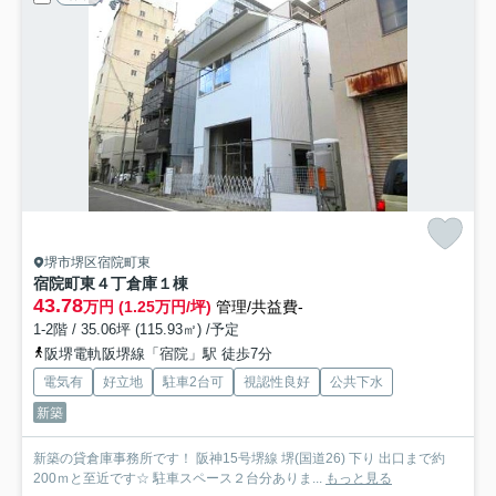
堺市堺区宿院町東
宿院町東４丁倉庫
１棟
43.78
万円 (1.25万円/坪)
管理/共益費-
1-2階 / 35.06坪 (115.93㎡) /予定
阪堺電軌阪堺線「宿院」駅 徒歩7分
電気有
好立地
駐車2台可
視認性良好
公共下水
新築
新築の貸倉庫事務所です！ 阪神15号堺線 堺(国道26) 下り 出口まで約
200ｍと至近です☆ 駐車スペース２台分ありま...
もっと見る