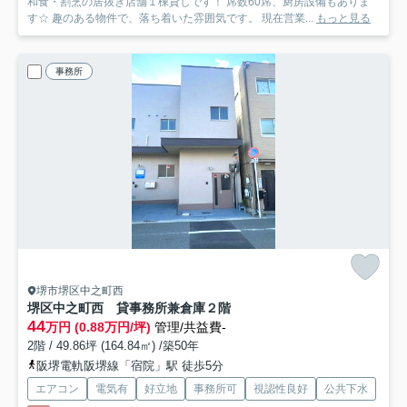
和食・割烹の居抜き店舗１棟貸しです！ 席数60席、厨房設備もありま
す☆ 趣のある物件で、落ち着いた雰囲気です。 現在営業...
もっと見る
事務所
堺市堺区中之町西
堺区中之町西 貸事務所兼倉庫
２階
44
万円 (0.88万円/坪)
管理/共益費-
2階 / 49.86坪 (164.84㎡) /築50年
阪堺電軌阪堺線「宿院」駅 徒歩5分
エアコン
電気有
好立地
事務所可
視認性良好
公共下水