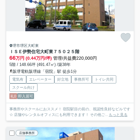
堺市堺区大町東
ＩＳＥ伊勢住宅大町東７５０２
５階
66
万円 (0.44万円/坪)
管理/共益費220,000円
5階 / 148.66坪 (491.47㎡) /築38年
阪堺電軌阪堺線「宿院」駅 徒歩1分
電気有
エレベーター
好立地
事務所可
トイレ共同
スクール向け
礼0
即入居可
事務所やスクールにおススメ！ 宿院駅目の前の、視認性良好なビルです
☆ 店舗やレンタルオフィスにも利用できます！ その他ご...
もっと見る
店舗事務所