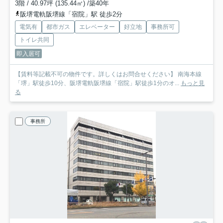
3階 / 40.97坪 (135.44㎡) /築40年
阪堺電軌阪堺線「宿院」駅 徒歩2分
電気有
都市ガス
エレベーター
好立地
事務所可
トイレ共同
即入居可
【賃料等記載不可の物件です。詳しくはお問合せください】 南海本線
「堺」駅徒歩10分、阪堺電軌阪堺線「宿院」駅徒歩1分のオ...
もっと見
る
事務所