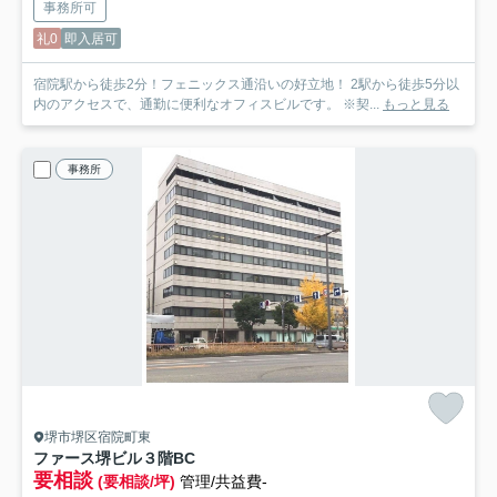
事務所可
礼0
即入居可
宿院駅から徒歩2分！フェニックス通沿いの好立地！ 2駅から徒歩5分以
内のアクセスで、通勤に便利なオフィスビルです。 ※契...
もっと見る
事務所
堺市堺区宿院町東
ファース堺ビル
３階BC
要相談
(要相談/坪)
管理/共益費-