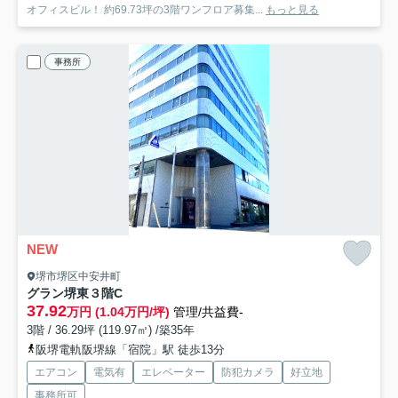
オフィスビル！ 約69.73坪の3階ワンフロア募集...
もっと見る
事務所
NEW
堺市堺区中安井町
グラン堺東
３階C
37.92
万円 (1.04万円/坪)
管理/共益費-
3階 / 36.29坪 (119.97㎡) /築35年
阪堺電軌阪堺線「宿院」駅 徒歩13分
エアコン
電気有
エレベーター
防犯カメラ
好立地
事務所可