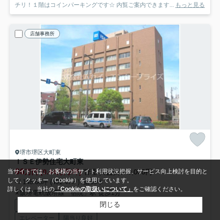
チリ！１階はコインパーキングです☆ 内覧ご案内できます...
もっと見る
店舗事務所
堺市堺区大町東
ＩＳＥ伊勢住宅大町東
66
万円 (0.44万円/坪)
管理/共益費220,000円
当サイトでは、お客様の当サイト利用状況把握、サービス向上検討を目的と
して、クッキー（Cookie）を使用しています。
- / 148.66坪 (491.47㎡) /築38年
詳しくは、当社の
「Cookieの取扱いについて」
をご確認ください。
阪堺電軌阪堺線「宿院」駅 徒歩1分
閉じる
バス・トイレ別
温水洗浄便座
独立洗面台
洗面台
エレベーター
陽当り良好