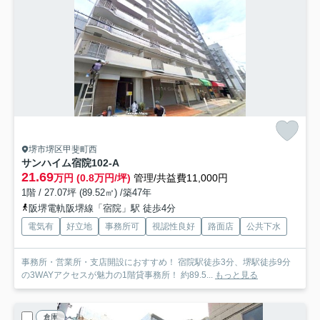
堺市堺区甲斐町西
サンハイム宿院
102-A
21.69
万円 (0.8万円/坪)
管理/共益費11,000円
1階 / 27.07坪 (89.52㎡) /築47年
阪堺電軌阪堺線「宿院」駅 徒歩4分
電気有
好立地
事務所可
視認性良好
路面店
公共下水
事務所・営業所・支店開設におすすめ！ 宿院駅徒歩3分、堺駅徒歩9分
の3WAYアクセスが魅力の1階貸事務所！ 約89.5...
もっと見る
倉庫