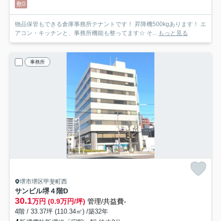
敷0
物品保管もできる倉庫事務所テナントです！ 昇降機500kgあります！ エ
アコン・キッチンと、事務所機能も整ってます☆ そ...
もっと見る
事務所
堺市堺区甲斐町西
サンビル堺
４階D
30.1
万円 (0.9万円/坪)
管理/共益費-
4階 / 33.37坪 (110.34㎡) /築32年