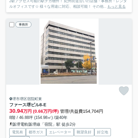
2駅アクセス可能の駅チカ物件！ 紀州街道沿いの店舗・事務所・レンタ
ルオフィスです☆ 様々な用途に対応、相談可能！ その他...
もっと見る
事務所
堺市堺区宿院町東
ファース堺ビル
8-E
30.94
万円 (0.66万円/坪)
管理/共益費154,704円
8階 / 46.88坪 (154.98㎡) /築40年
阪堺電軌阪堺線「宿院」駅 徒歩2分
電気有
都市ガス
エレベーター
眺望良好
好立地