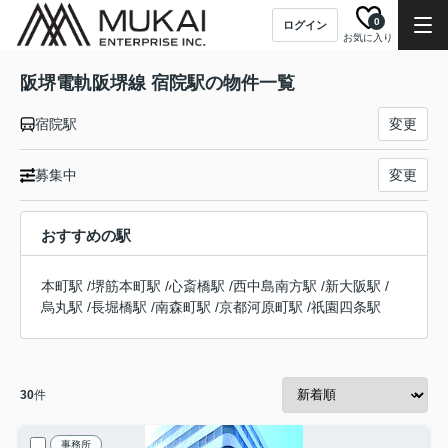
0
ログイン
お気に入り
阪堺電軌阪堺線 宿院駅の物件一覧
宿院駅
変更
募集中
変更
おすすめの駅
本町駅
/
堺筋本町駅
/
心斎橋駅
/
西中島南方駅
/
新大阪駅
/
烏丸駅
/
長堀橋駅
/
南森町駅
/
京都河原町駅
/
祇園四条駅
30
件
事務所