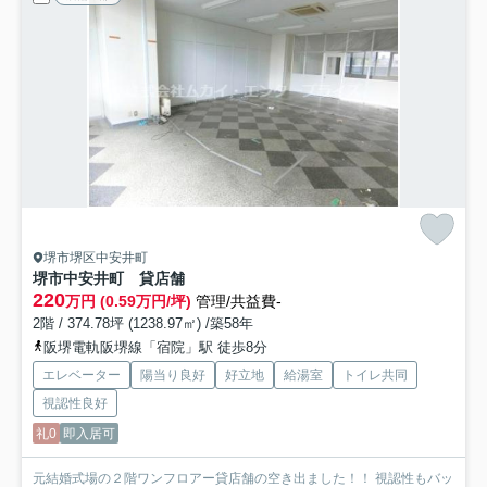
堺市堺区中安井町
堺市中安井町 貸店舗
220
万円 (0.59万円/坪)
管理/共益費-
2階 / 374.78坪 (1238.97㎡) /築58年
阪堺電軌阪堺線「宿院」駅 徒歩8分
エレベーター
陽当り良好
好立地
給湯室
トイレ共同
視認性良好
礼0
即入居可
元結婚式場の２階ワンフロアー貸店舗の空き出ました！！ 視認性もバッ