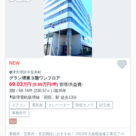
NEW
堺市堺区中安井町
グラン堺東
３階ワンフロア
69.03
万円 (0.99万円/坪)
管理/共益費-
3階 / 69.74坪 (230.57㎡) /築35年
阪堺電軌阪堺線「宿院」駅 徒歩13分
エアコン
電気有
エレベーター
防犯カメラ
好立地
事務所可
礼0
事務所・営業所・支店開設におすすめ！ 2023年大規模改修工事完了の