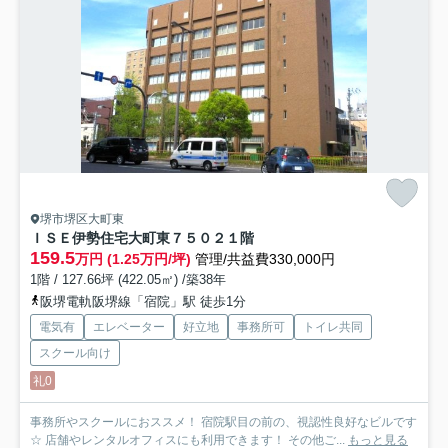
堺市堺区大町東
ＩＳＥ伊勢住宅大町東７５０２
１階
159.5
万円 (1.25万円/坪)
管理/共益費330,000円
1階 / 127.66坪 (422.05㎡) /築38年
阪堺電軌阪堺線「宿院」駅 徒歩1分
電気有
エレベーター
好立地
事務所可
トイレ共同
スクール向け
礼0
事務所やスクールにおススメ！ 宿院駅目の前の、視認性良好なビルです
☆ 店舗やレンタルオフィスにも利用できます！ その他ご...
もっと見る