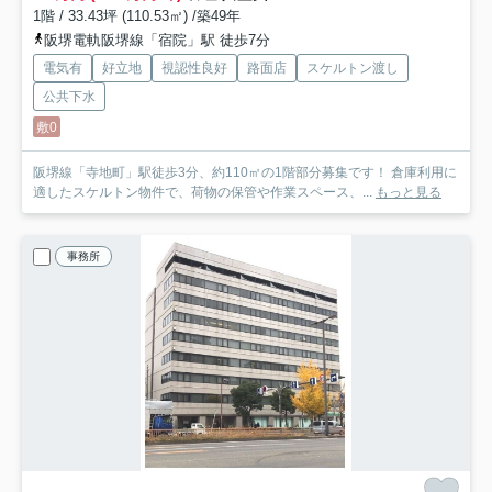
1階 / 33.43坪 (110.53㎡) /築49年
阪堺電軌阪堺線「宿院」駅 徒歩7分
電気有
好立地
視認性良好
路面店
スケルトン渡し
公共下水
敷0
阪堺線「寺地町」駅徒歩3分、約110㎡の1階部分募集です！ 倉庫利用に
適したスケルトン物件で、荷物の保管や作業スペース、...
もっと見る
事務所