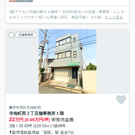
2駅アクセス可能の駅チカ物件！ 紀州街道沿いの店舗・事務所・レンタ
ルオフィスです☆ 様々な用途に対応、相談可能！ その他...
もっと見る
店舗事務所
堺市堺区寺地町西
寺地町西２丁店舗事務所
１階
22
万円 (0.66万円/坪)
管理/共益費-
1階 / 33.43坪 (110.53㎡) /築49年
阪堺電軌阪堺線「宿院」駅 徒歩7分