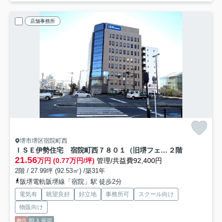
店舗事務所
堺市堺区宿院町西
ＩＳＥ伊勢住宅 宿院町西７８０１（旧堺フェニックスビル）
２階
21.56
万円 (0.77万円/坪)
管理/共益費92,400円
2階 / 27.99坪 (92.53㎡) /築31年
阪堺電軌阪堺線「宿院」駅 徒歩2分
電気有
眺望良好
好立地
事務所可
スクール向け
物販向け
敷0
即入居可