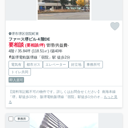
堺市堺区宿院町東
ファース堺ビル
４階DE
要相談
(要相談/坪)
管理/共益費-
4階 / 35.84坪 (118.51㎡) /築40年
阪堺電軌阪堺線「宿院」駅 徒歩2分
電気有
都市ガス
エレベーター
好立地
事務所可
トイレ共同
即入居可
【賃料等記載不可の物件です。詳しくはお問合せください】 南海本線
「堺」駅徒歩10分、阪堺電軌阪堺線「宿院」駅徒歩1分のオ...
もっと見
る
事務所