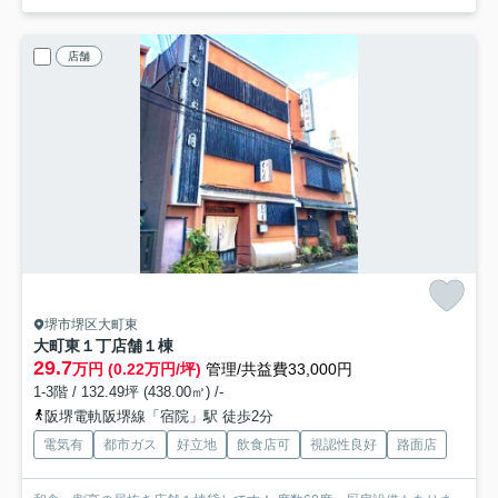
店舗
堺市堺区大町東
大町東１丁店舗
１棟
29.7
万円 (0.22万円/坪)
管理/共益費33,000円
1-3階 / 132.49坪 (438.00㎡) /-
阪堺電軌阪堺線「宿院」駅 徒歩2分
電気有
都市ガス
好立地
飲食店可
視認性良好
路面店