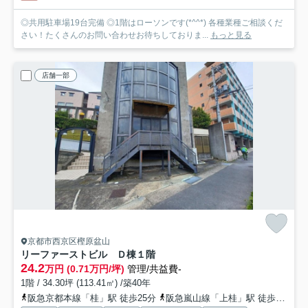
◎共用駐車場19台完備 ◎1階はローソンです(*^^*) 各種業種ご相談くだ
さい！たくさんのお問い合わせお待ちしておりま...
もっと見る
店舗一部
京都市西京区樫原盆山
リーファーストビル
Ｄ棟１階
24.2
万円 (0.71万円/坪)
管理/共益費-
1階 / 34.30坪 (113.41㎡) /築40年
阪急京都本線「桂」駅 徒歩25分
阪急嵐山線「上桂」駅 徒歩29分