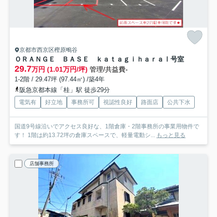
京都市西京区樫原鴫谷
ＯＲＡＮＧＥ ＢＡＳＥ ｋａｔａｇｉｈａｒａ
Ⅰ号室
29.7
万円 (1.01万円/坪)
管理/共益費-
1-2階 / 29.47坪 (97.44㎡) /築4年
阪急京都本線「桂」駅 徒歩29分
電気有
好立地
事務所可
視認性良好
路面店
公共下水
国道9号線沿いでアクセス良好な、1階倉庫・2階事務所の事業用物件で
す！ 1階は約13.72坪の倉庫スペースで、軽量電動シ...
もっと見る
店舗事務所