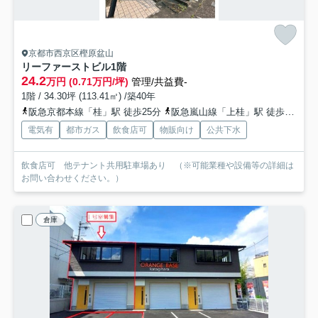
京都市西京区樫原盆山
リーファーストビル
1階
24.2
万円 (0.71万円/坪)
管理/共益費-
1階 / 34.30坪 (113.41㎡) /築40年
阪急京都本線「桂」駅 徒歩25分
阪急嵐山線「上桂」駅 徒歩29分
電気有
都市ガス
飲食店可
物販向け
公共下水
飲食店可 他テナント共用駐車場あり （※可能業種や設備等の詳細は
お問い合わせください。）
倉庫