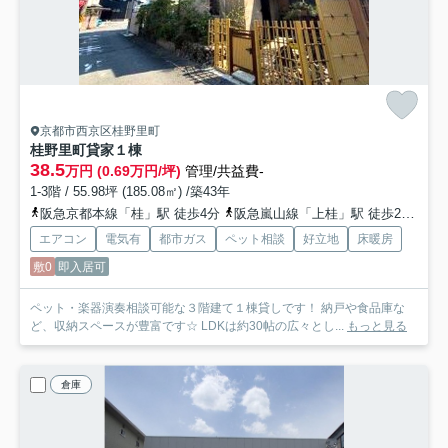
京都市西京区桂野里町
桂野里町貸家
１棟
38.5
万円 (0.69万円/坪)
管理/共益費-
1-3階 / 55.98坪 (185.08㎡) /築43年
阪急京都本線「桂」駅 徒歩4分
阪急嵐山線「上桂」駅 徒歩26分
エアコン
電気有
都市ガス
ペット相談
好立地
床暖房
敷0
即入居可
ペット・楽器演奏相談可能な３階建て１棟貸しです！ 納戸や食品庫な
ど、収納スペースが豊富です☆ LDKは約30帖の広々とし...
もっと見る
倉庫