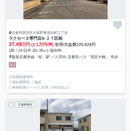
京都市西京区大原野東境谷町２丁目
ラクセーヌ専門店
A-２７区画
27.09
万円 (1.1万円/坪)
管理/共益費225,624円
1階 / 24.61坪 (81.38㎡) /築44年
阪急京都本線「桂」駅 バス20分 京都市バス「境谷大橋」 停歩5分
礼0
◎定期借家契約
◎契約期間等:ご相談
◎来客駐車スペース:共用（500台以上）
店舗事務所