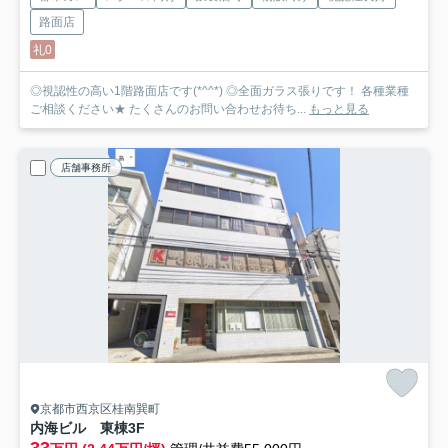
路面店
礼0
◎視認性の高い1階路面店です(*^^*) ◎全面ガラス張りです！ 各種業種
ご相談ください★ たくさんのお問い合わせお待ち...
もっと見る
店舗事務所
京都市西京区桂南巽町
内海ビル 東棟
3F