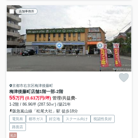
店舗事務所
京都市右京区梅津後藤町
梅津後藤町店舗
1階一部-2階
55
万円 (0.63万円/坪)
管理/共益費-
1-2階 / 86.96坪 (287.50㎡) /築21年
阪急嵐山線「松尾大社」駅 徒歩18分
電気有
都市ガス
好立地
スクール向け
視認性良好
路面店
礼0