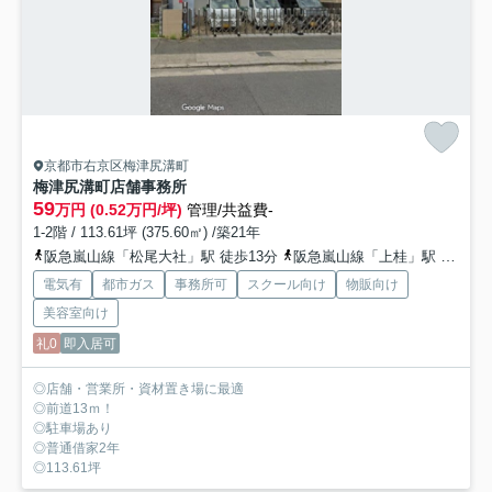
京都市右京区梅津尻溝町
梅津尻溝町店舗事務所
59
万円 (0.52万円/坪)
管理/共益費-
1-2階 / 113.61坪 (375.60㎡) /築21年
阪急嵐山線「松尾大社」駅 徒歩13分
阪急嵐山線「上桂」駅 徒歩29分
電気有
都市ガス
事務所可
スクール向け
物販向け
美容室向け
礼0
即入居可
◎店舗・営業所・資材置き場に最適
◎前道13ｍ！
◎駐車場あり
◎普通借家2年
◎113.61坪