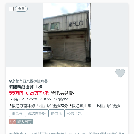
倉庫
京都市西京区御陵鴫谷
御陵鴫谷倉庫
１棟
55
万円 (0.25万円/坪)
管理/共益費-
1-2階 / 217.49坪 (718.99㎡) /築45年
阪急京都本線「桂」駅 徒歩23分
阪急嵐山線「上桂」駅 徒歩25分
電気有
視認性良好
路面店
公共下水
礼0
即入居可