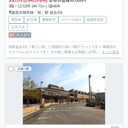
33
万円 (2.44万円/坪)
管理/共益費55,000円
3階 / 13.53坪 (44.73㎡) /築46年
阪急京都本線「桂」駅 徒歩3分
電気有
好立地
事務所可
スクール向け
視認性良好
公共下水
敷0
即入居可
桂駅徒歩3分！通りに面した視認性の高い3階テナントです☆ 事務所や
スクールにおススメです！ その他ご業種もお気軽にお問い...
もっと見る
店舗一部