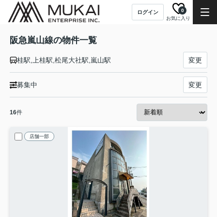
0
ログイン
お気に入り
阪急嵐山線の物件一覧
桂駅,上桂駅,松尾大社駅,嵐山駅
変更
募集中
変更
16
件
店舗一部