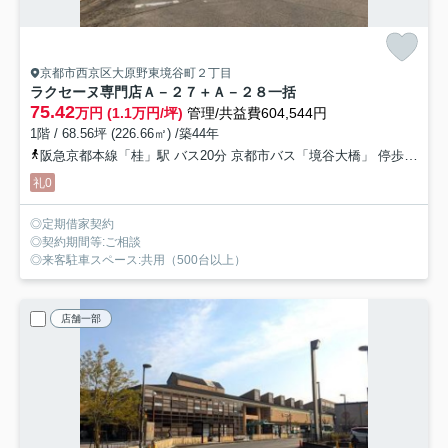
京都市西京区大原野東境谷町２丁目
ラクセーヌ専門店
Ａ－２７＋Ａ－２８一括
75.42
万円 (1.1万円/坪)
管理/共益費604,544円
1階 / 68.56坪 (226.66㎡) /築44年
阪急京都本線「桂」駅 バス20分 京都市バス「境谷大橋」 停歩5分
礼0
◎定期借家契約
◎契約期間等:ご相談
◎来客駐車スペース:共用（500台以上）
店舗一部