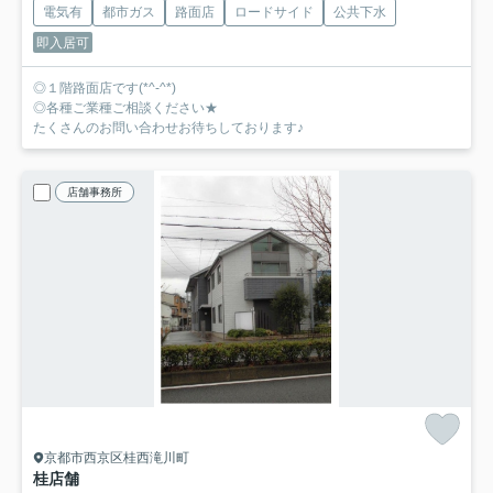
電気有
都市ガス
路面店
ロードサイド
公共下水
即入居可
◎１階路面店です(*^-^*)
◎各種ご業種ご相談ください★
たくさんのお問い合わせお待ちしております♪
店舗事務所
京都市西京区桂西滝川町
桂店舗