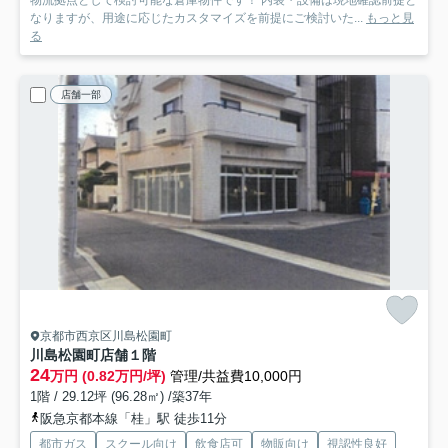
物流拠点として検討可能な倉庫物件です！ 内装・設備は現地確認前提と
なりますが、用途に応じたカスタマイズを前提にご検討いた...
もっと見
る
店舗一部
京都市西京区川島松園町
川島松園町店舗
１階
24
万円 (0.82万円/坪)
管理/共益費10,000円
1階 / 29.12坪 (96.28㎡) /築37年
阪急京都本線「桂」駅 徒歩11分
都市ガス
スクール向け
飲食店可
物販向け
視認性良好