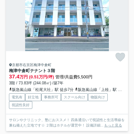
京都市右京区梅津中倉町
梅津中倉町テナント
３階
37.4
万円 (0.51万円/坪)
管理/共益費5,500円
3階 / 73.83坪 (244.08㎡) /築7年
阪急嵐山線「松尾大社」駅 徒歩7分
阪急嵐山線「上桂」駅 徒歩26分
電気有
好立地
事務所可
スクール向け
物販向け
視認性良好
サロンやクリニック、塾におススメ！ 四条通沿いで視認性と生活導線を
兼ね備えた立地です☆ ２階はホテルが運営中！ 設備詳細...
もっと見る