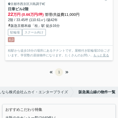
京都市西京区川島調子町
日章ビル
2階
22
万円 (0.66万円/坪)
管理/共益費11,000円
2階 / 33.45坪 (110.61㎡) /築42年
阪急京都本線「桂」駅 徒歩16分
駐輪場
スクール向け
礼0
桂駅から徒歩16分の場所にあるテナントです。屋根付き駐輪場10台ござ
います。学習塾の居抜物件になります。たくさんのお問い...
もっと見る
1
しなら株式会社ムカイ・エンタープライズ
阪急嵐山線の物件一覧
おすすめこだわり特集
大阪のテナント一覧(2440件)