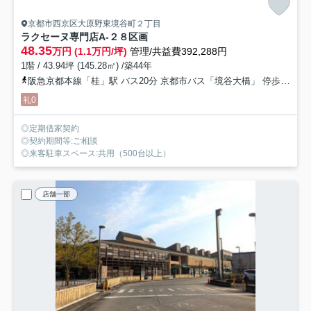
京都市西京区大原野東境谷町２丁目
ラクセーヌ専門店
A-２８区画
48.35
万円 (1.1万円/坪)
管理/共益費392,288円
1階 / 43.94坪 (145.28㎡) /築44年
阪急京都本線「桂」駅 バス20分 京都市バス「境谷大橋」 停歩5分
礼0
◎定期借家契約
◎契約期間等:ご相談
◎来客駐車スペース:共用（500台以上）
店舗一部