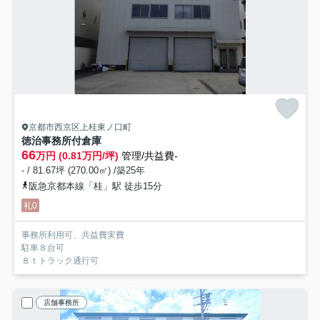
京都市西京区上桂東ノ口町
徳治事務所付倉庫
66
万円 (0.81万円/坪)
管理/共益費-
- / 81.67坪 (270.00㎡) /築25年
阪急京都本線「桂」駅 徒歩15分
礼0
事務所利用可、共益費実費
駐車８台可
８ｔトラック通行可
店舗事務所