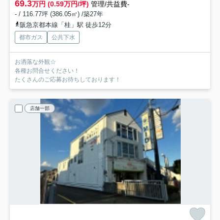
69.3
万円 (0.59万円/坪)
管理/共益費-
- / 116.77坪 (386.05㎡) /築27年
阪急京都本線「桂」駅 徒歩12分
都市ガス
公共下水
お洒落な外観☆
各種お問合せください！
たくさんのご応募お待ちしております！
店舗一部