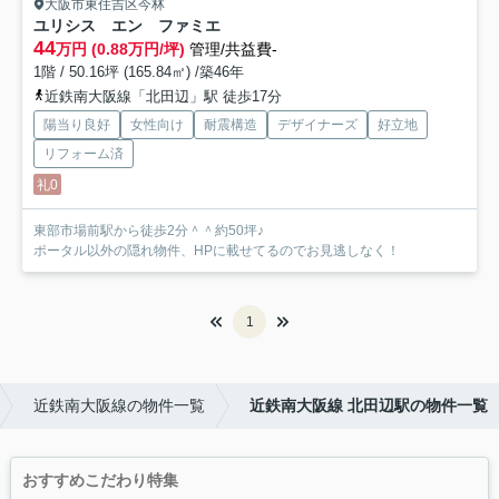
大阪市東住吉区今林
ユリシス エン ファミエ
44
万円 (0.88万円/坪)
管理/共益費-
1階 / 50.16坪 (165.84㎡) /築46年
近鉄南大阪線「北田辺」駅 徒歩17分
陽当り良好
女性向け
耐震構造
デザイナーズ
好立地
リフォーム済
礼0
東部市場前駅から徒歩2分＾＾約50坪♪
ポータル以外の隠れ物件、HPに載せてるのでお見逃しなく！
1
近鉄南大阪線の物件一覧
近鉄南大阪線 北田辺駅の物件一覧
おすすめこだわり特集