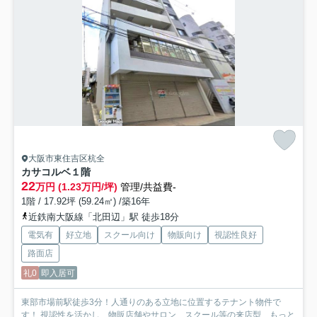
大阪市東住吉区杭全
カサコルベ
１階
22
万円 (1.23万円/坪)
管理/共益費-
1階 / 17.92坪 (59.24㎡) /築16年
近鉄南大阪線「北田辺」駅 徒歩18分
電気有
好立地
スクール向け
物販向け
視認性良好
路面店
礼0
即入居可
東部市場前駅徒歩3分！人通りのある立地に位置するテナント物件で
す！ 視認性を活かし、物販店舗やサロン、スクール等の来店型...
もっと