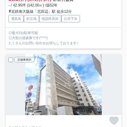
- / 42.95坪 (142.00㎡) /築52年
近鉄南大阪線「北田辺」駅 徒歩12分
電気有
好立地
視認性良好
公共下水
◎最大5台駐車可能
◎大型の貸倉庫です(*^^*)
たくさんのお問い合わせお待ちしております♪
店舗事務所