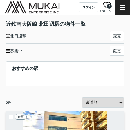
0
ログイン
お気に入り
近鉄南大阪線 北田辺駅の物件一覧
北田辺駅
変更
募集中
変更
おすすめの駅
5
件
倉庫