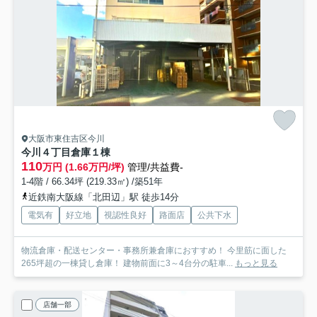
大阪市東住吉区今川
今川４丁目倉庫
１棟
110
万円 (1.66万円/坪)
管理/共益費-
1-4階 / 66.34坪 (219.33㎡) /築51年
近鉄南大阪線「北田辺」駅 徒歩14分
電気有
好立地
視認性良好
路面店
公共下水
物流倉庫・配送センター・事務所兼倉庫におすすめ！ 今里筋に面した
265坪超の一棟貸し倉庫！ 建物前面に3～4台分の駐車...
もっと見る
店舗一部