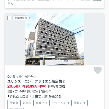
見る
店舗事務所
大阪市東住吉区今林
ユリシス エン ファミエ
１階店舗２
20.68
万円 (0.85万円/坪)
管理/共益費-
1階 / 24.44坪 (80.82㎡) /築46年
近鉄南大阪線「北田辺」駅 徒歩22分
電気有
好立地
事務所可
スクール向け
物販向け