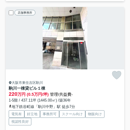
店舗事務所
大阪市東住吉区駒川
駒川一棟貸ビル
１棟
220
万円 (0.5万円/坪)
管理/共益費-
1-5階 / 437.11坪 (1445.00㎡) /築36年
地下鉄谷町線「駒川中野」駅 徒歩7分
電気有
好立地
事務所可
スクール向け
物販向け
視認性良好