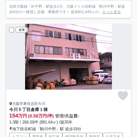
近鉄大阪線「針中野」駅徒歩1分、大阪メトロ谷町線「駒川中野」駅徒
歩6分の一棟貸し店舗・事務所です！ 延床約1,445㎡の...
もっと見る
倉庫
大阪市東住吉区今川
今川５丁目倉庫
１棟
154
万円 (0.58万円/坪)
管理/共益費-
1-3階 / 266.69坪 (881.64㎡) /築35年
地下鉄谷町線「駒川中野」駅 徒歩19分
エアコン
電気有
好立地
視認性良好
路面店
公共下水