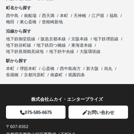
町名から探す
西中島
南船場
西天満
本町
天神橋
江戸堀
福島
梅田
東心斎橋
曾根崎新地
沿線から探す
地下鉄御堂筋線
阪急京都本線
京阪本線
地下鉄堺筋線
地下鉄谷町線
地下鉄四つ橋線
東海道本線
地下鉄長堀鶴見緑地
地下鉄中央線
大阪環状線
駅から探す
本町
堺筋本町
心斎橋
西中島南方
新大阪
烏丸
長堀橋
京都河原町
南森町
祇園四条
株式会社ムカイ・エンタープライズ
075-585-6675
お問い合わせ
〒607-8352