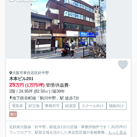
大阪市東住吉区針中野
木本ビル
201
25
万円 (1万円/坪)
管理/共益費-
2階 / 24.95坪 (82.50㎡) /築39年
地下鉄谷町線「駒川中野」駅 徒歩7分
電気有
好立地
事務所可
給湯室
スクール向け
物販向け
敷0
近鉄南大阪線「針中野」駅徒歩1分の店舗・事務所物件です！ 約25坪の
ワンフロアで、駅前立地を活かした来店型店舗や各種事務...
もっと見る