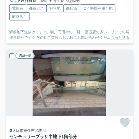
地下鉄谷町線「駒川中野」駅 徒歩3分
電気有
都市ガス
好立地
商店街
２４時間利用可能
飲食店可
駅前地下道抜けてすぐ、駒川商店街の一画！ 繁盛店の多いエリアでの居
抜き物件です☆ その他ご業種もお気軽にお問い合わせくだ...
もっと見る
店舗一部
大阪市東住吉区駒川
センチュリープラザ
半地下1階部分