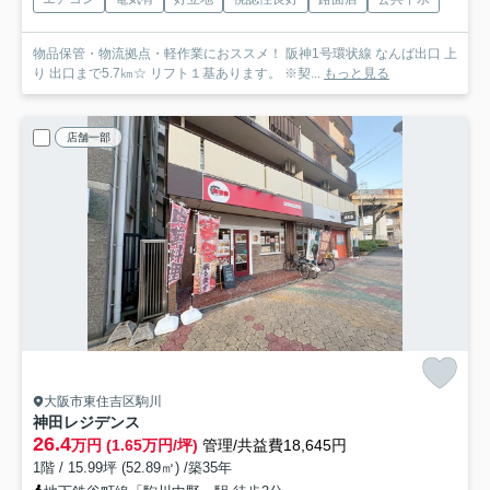
物品保管・物流拠点・軽作業におススメ！ 阪神1号環状線 なんば出口 上
り 出口まで5.7㎞☆ リフト１基あります。 ※契...
もっと見る
店舗一部
大阪市東住吉区駒川
神田レジデンス
26.4
万円 (1.65万円/坪)
管理/共益費18,645円
1階 / 15.99坪 (52.89㎡) /築35年