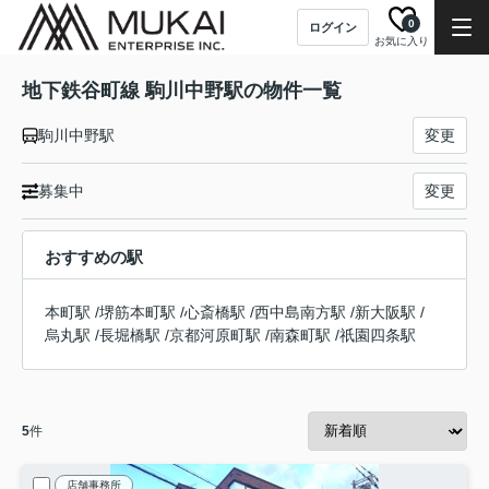
0
ログイン
お気に入り
地下鉄谷町線 駒川中野駅の物件一覧
駒川中野駅
変更
募集中
変更
おすすめの駅
本町駅
/
堺筋本町駅
/
心斎橋駅
/
西中島南方駅
/
新大阪駅
/
烏丸駅
/
長堀橋駅
/
京都河原町駅
/
南森町駅
/
祇園四条駅
5
件
店舗事務所