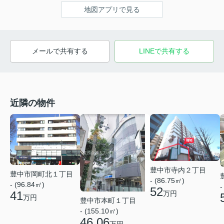
地図アプリで見る
メールで共有する
LINEで共有する
近隣の物件
豊中市寺内２丁目
豊中市岡町北１丁目
- (86.75㎡)
- (96.84㎡)
-
52
41
万円
万円
豊中市本町１丁目
- (155.10㎡)
46.06
万円