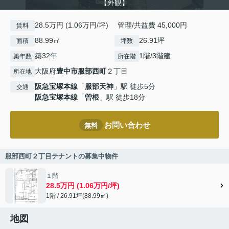
【外観】
28.5万円 (1.06万円/坪) 管理/共益費 45,000円
賃料
88.99㎡
26.91坪
面積
坪数
築32年
1階/3階建
築年数
所在階
大阪府
豊中市
服部西町
２丁目
所在地
阪急宝塚本線
「
服部天神
」駅 徒歩5分
交通
阪急宝塚本線
「
曽根
」駅 徒歩18分
お問い合わせ
無料
服部西町２丁目テナントの募集中物件
１階
28.5万円 (1.06万円/坪)
1階 / 26.91坪(88.99㎡)
地図