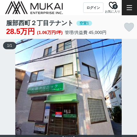
0
ログイン
お気に入り
服部西町２丁目テナント
空室1
28.5万円
(1.06万円/坪)
管理/共益費 45,000円
1
/
1