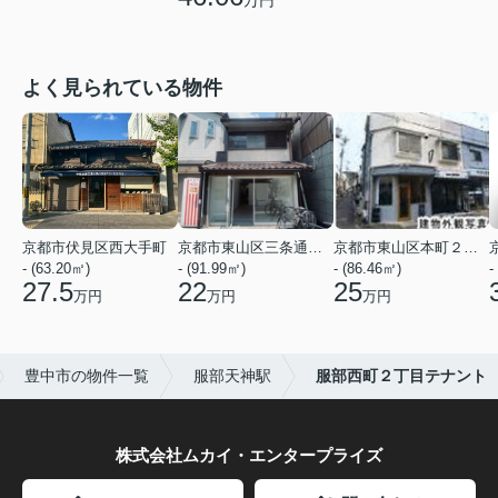
よく見られている物件
京都市伏見区西大手町
京都市東山区三条通北裏白川筋西入２丁目東姉小路町
京都市東山区本町２２丁目
- (63.20㎡)
- (91.99㎡)
- (86.46㎡)
-
27.5
22
25
万円
万円
万円
豊中市の物件一覧
服部天神駅
服部西町２丁目テナント
株式会社ムカイ・エンタープライズ