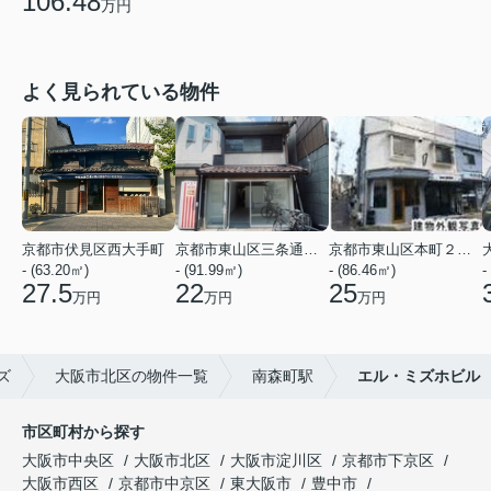
106.48
万円
よく見られている物件
京都市伏見区西大手町
京都市東山区三条通北裏白川筋西入２丁目東姉小路町
京都市東山区本町２２丁目
- (63.20㎡)
- (91.99㎡)
- (86.46㎡)
-
27.5
22
25
万円
万円
万円
ズ
大阪市北区の物件一覧
南森町駅
エル・ミズホビル
市区町村から探す
大阪市中央区
大阪市北区
大阪市淀川区
京都市下京区
大阪市西区
京都市中京区
東大阪市
豊中市