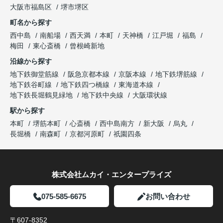
大阪市福島区
堺市堺区
町名から探す
西中島
南船場
西天満
本町
天神橋
江戸堀
福島
梅田
東心斎橋
曾根崎新地
沿線から探す
地下鉄御堂筋線
阪急京都本線
京阪本線
地下鉄堺筋線
地下鉄谷町線
地下鉄四つ橋線
東海道本線
地下鉄長堀鶴見緑地
地下鉄中央線
大阪環状線
駅から探す
本町
堺筋本町
心斎橋
西中島南方
新大阪
烏丸
長堀橋
南森町
京都河原町
祇園四条
株式会社ムカイ・エンタープライズ
075-585-6675
お問い合わせ
〒607-8352