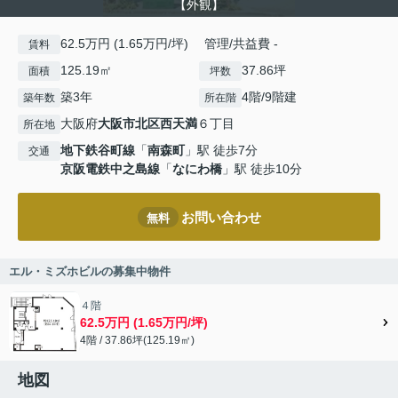
【外観】
62.5万円 (1.65万円/坪) 管理/共益費 -
賃料
125.19㎡
37.86坪
面積
坪数
築3年
4階/9階建
築年数
所在階
大阪府
大阪市北区
西天満
６丁目
所在地
地下鉄谷町線
「
南森町
」駅 徒歩7分
交通
京阪電鉄中之島線
「
なにわ橋
」駅 徒歩10分
お問い合わせ
無料
エル・ミズホビルの募集中物件
４階
62.5万円 (1.65万円/坪)
4階 / 37.86坪(125.19㎡)
地図