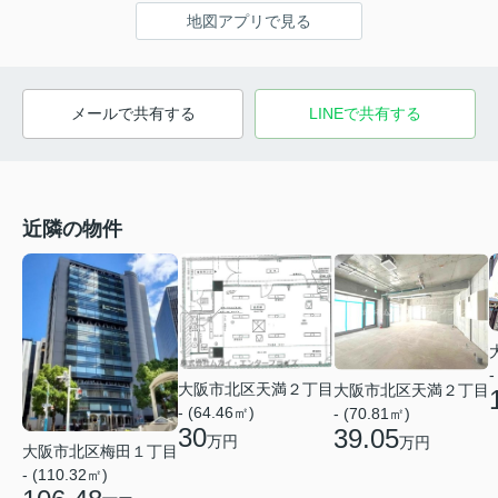
地図アプリで見る
メールで共有する
LINEで共有する
近隣の物件
-
大阪市北区天満２丁目
大阪市北区天満２丁目
- (64.46㎡)
- (70.81㎡)
30
39.05
万円
万円
大阪市北区梅田１丁目
- (110.32㎡)