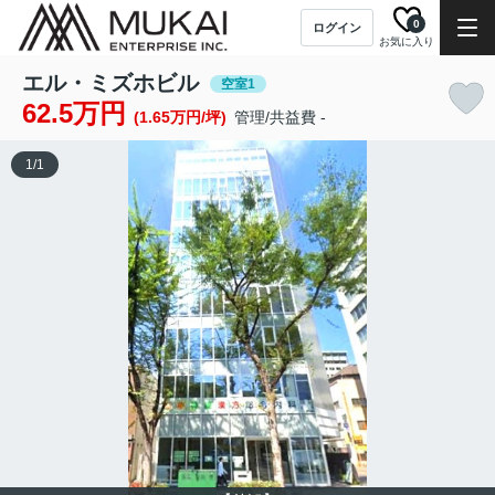
0
ログイン
お気に入り
エル・ミズホビル
空室1
62.5万円
(1.65万円/坪)
管理/共益費 -
1
/
1