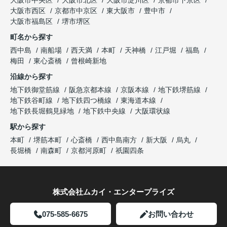
大阪市中央区
大阪市北区
大阪市淀川区
京都市下京区
大阪市西区
京都市中京区
東大阪市
豊中市
大阪市福島区
堺市堺区
町名から探す
西中島
南船場
西天満
本町
天神橋
江戸堀
福島
梅田
東心斎橋
曾根崎新地
沿線から探す
地下鉄御堂筋線
阪急京都本線
京阪本線
地下鉄堺筋線
地下鉄谷町線
地下鉄四つ橋線
東海道本線
地下鉄長堀鶴見緑地
地下鉄中央線
大阪環状線
駅から探す
本町
堺筋本町
心斎橋
西中島南方
新大阪
烏丸
長堀橋
南森町
京都河原町
祇園四条
株式会社ムカイ・エンタープライズ
075-585-6675
お問い合わせ