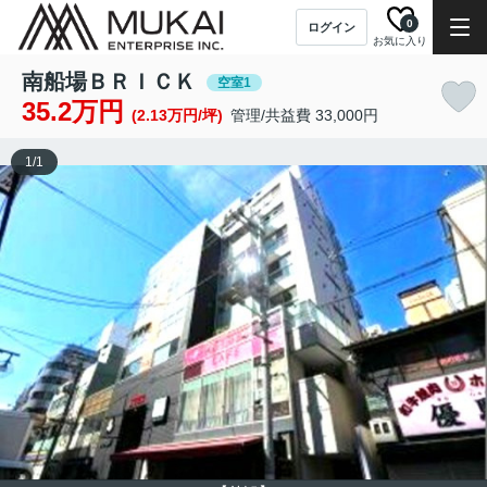
0
ログイン
お気に入り
南船場ＢＲＩＣＫ
空室1
35.2万円
(2.13万円/坪)
管理/共益費 33,000円
1
/
1