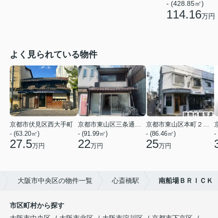
- (428.85㎡)
114.16
万円
よく見られている物件
京都市伏見区西大手町
京都市東山区三条通北裏白川筋西入２丁目東姉小路町
京都市東山区本町２２丁目
- (63.20㎡)
- (91.99㎡)
- (86.46㎡)
-
27.5
22
25
万円
万円
万円
大阪市中央区の物件一覧
心斎橋駅
南船場ＢＲＩＣＫ
市区町村から探す