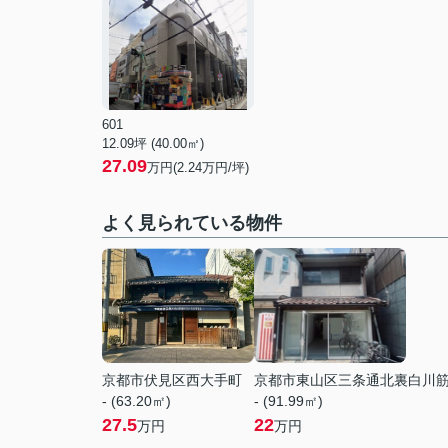
601
12.09坪 (40.00㎡)
27.09
万円(2.24万円/坪)
よく見られている物件
京都市伏見区西大手町
京都市東山区三条通北裏白川
- (63.20㎡)
- (91.99㎡)
27.5
22
万円
万円