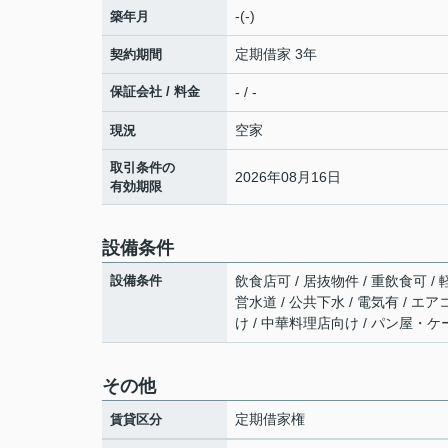
-(-)
築年月
定期借家 3年
契約期間
保証会社 / 料金
- / -
空家
現況
取引条件の
2026年08月16日
有効期限
設備条件
設備条件
飲食店可 / 居抜物件 / 重飲食可 / 
営水道 / 公共下水 / 電気有 / 
け / 中華料理店向け / パン屋・ケ
その他
定期借家権
賃貸区分