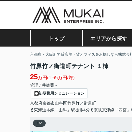
トップ
エリアから探す
京都府・大阪府で貸店舗・貸オフィスをお探しなら株式会
竹鼻竹ノ街道町テナント １棟
25
万円(1.65万円/坪)
管理 / 共益費 -
初期費用シミュレーション
京都府
京都市山科区
竹鼻竹ノ街道町
東海道本線「山科」駅徒歩4分
京阪京津線「四宮」
1
/
2