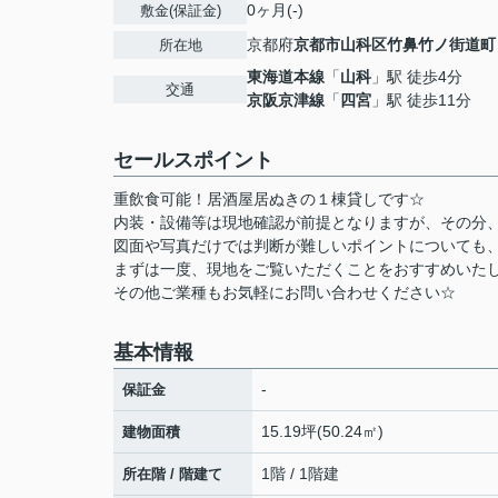
0ヶ月(-)
敷金(保証金)
京都府
京都市山科区
竹鼻竹ノ街道町
所在地
東海道本線
「
山科
」駅 徒歩4分
交通
京阪京津線
「
四宮
」駅 徒歩11分
セールスポイント
重飲食可能！居酒屋居ぬきの１棟貸しです☆
内装・設備等は現地確認が前提となりますが、その分
図面や写真だけでは判断が難しいポイントについても
まずは一度、現地をご覧いただくことをおすすめいた
その他ご業種もお気軽にお問い合わせください☆
基本情報
-
保証金
15.19坪(50.24㎡)
建物面積
1階 / 1階建
所在階 / 階建て