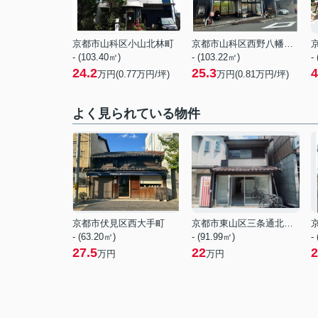
京都市山科区小山北林町
京都市山科区西野八幡田町
- (103.40㎡)
- (103.22㎡)
-
24.2
25.3
4
万円(
0.77
万円/坪)
万円(
0.81
万円/坪)
よく見られている物件
京都市伏見区西大手町
京都市東山区三条通北裏白川筋西入２丁目東姉小路町
- (63.20㎡)
- (91.99㎡)
-
27.5
22
2
万円
万円