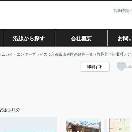
営業時間：
沿線から探す
会社概要
お問
竹鼻竹ノ街道町テナ
社ムカイ・エンタープライズ
京都市山科区の物件一覧
印刷する
お気
駅徒歩11分