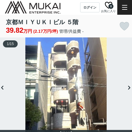
0
ログイン
お気に入り
京都ＭＩＹＵＫＩビル ５階
39.82
万円
(2.17万円/坪)
管理/共益費 -
1
/
15