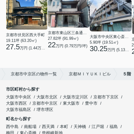
京都市東山区三条通北裏白川筋西入２丁目東姉小路町
京都市伏見区西大手町
大阪市中央区東心斎橋２丁目
27.82坪 (91.99㎡)
19.11坪 (63.20㎡)
5.90坪 (19.51㎡)
22
2
27.5
万円 (0.79万円/坪)
30.25
万円 (1.44万円/坪)
万円 (5.13万円/坪)
京都市中京区の物件一覧
京都ＭＩＹＵＫＩビル
５階
市区町村から探す
大阪市中央区
大阪市北区
大阪市淀川区
京都市下京区
大阪市西区
京都市中京区
東大阪市
豊中市
大阪市福島区
堺市堺区
町名から探す
西中島
南船場
西天満
本町
天神橋
江戸堀
福島
梅田
東心斎橋
曾根崎新地