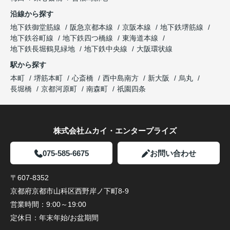
沿線から探す
地下鉄御堂筋線
阪急京都本線
京阪本線
地下鉄堺筋線
地下鉄谷町線
地下鉄四つ橋線
東海道本線
地下鉄長堀鶴見緑地
地下鉄中央線
大阪環状線
駅から探す
本町
堺筋本町
心斎橋
西中島南方
新大阪
烏丸
長堀橋
京都河原町
南森町
祇園四条
株式会社ムカイ・エンタープライズ
075-585-6675
お問い合わせ
〒607-8352
京都府京都市山科区西野岸ノ下町8-9
営業時間：
9:00～19:00
定休日：
年末年始/お盆期間