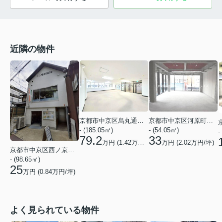
近隣の物件
京都市中京区烏丸通竹屋町上る大倉町
京都市中京区河原町通三条下る大黒町
- (185.05㎡)
- (54.05㎡)
-
79.2
33
万円 (
1.42
万円/坪)
万円 (
2.02
万円/坪)
京都市中京区西ノ京円町
- (98.65㎡)
25
万円 (
0.84
万円/坪)
よく見られている物件