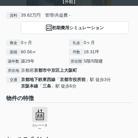
【外観】
39.82万円 管理/共益費 -
賃料
初期費用シミュレーション
0ヶ月
0ヶ月
敷金
礼金
60.56㎡
18.31坪
面積
坪数
築29年
5階/5階建
築年数
所在階
京都府
京都市中京区
上大阪町
所在地
京都地下鉄東西線
「
京都市役所前
」駅 徒歩3分
交通
京阪本線
「
三条
」駅 徒歩6分
物件の特徴
エレベータ
ー